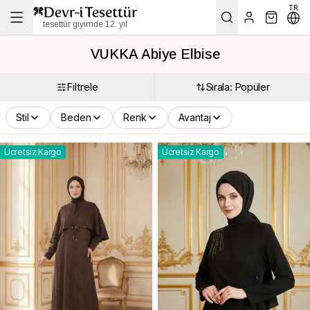
TR
tesettür giyimde 12. yıl
VUKKA Abiye Elbise
Filtrele
Sırala: Popüler
Stil
Beden
Renk
Avantaj
Ücretsiz Kargo
Ücretsiz Kargo