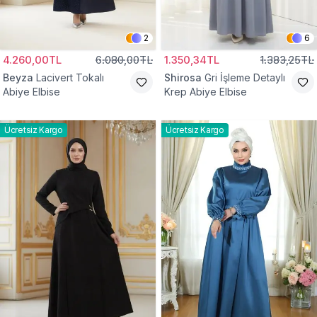
2
6
4.260,00TL
6.080,00TL
1.350,34TL
1.383,25TL
Beyza
Lacivert Tokalı
Shirosa
Gri İşleme Detaylı
Abiye Elbise
Krep Abiye Elbise
Ücretsiz Kargo
Ücretsiz Kargo