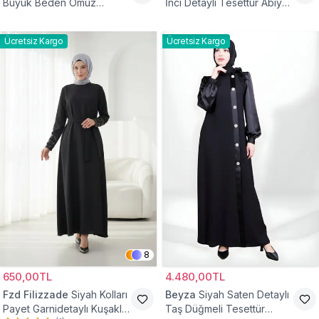
Büyük Beden Omuz
İnci Detaylı Tesettür Abiye
Büzgülü Abiye Elbise
Elbise
Ücretsiz Kargo
Ücretsiz Kargo
8
650,00TL
4.480,00TL
Fzd Filizzade
Siyah Kolları
Beyza
Siyah Saten Detaylı
Payet Garnidetaylı Kuşaklı
Taş Düğmeli Tesettür