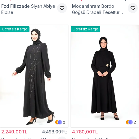
Fzd Filizzade
Siyah Abiye
Modamihram
Bordo
Elbise
Göğsü Drapeli Tesettür
Abiye Elbise
Ücretsiz Kargo
Ücretsiz Kargo
2
2
2.249,00TL
4.498,00TL
4.780,00TL