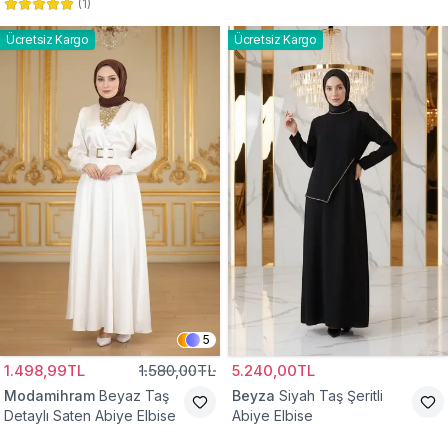
(
1
)
Abiye Elbise
Abiye Elbise
Ücretsiz Kargo
Ücretsiz Kargo
5
1.498,99TL
1.580,00TL
5.240,00TL
Modamihram
Beyaz Taş
Beyza
Siyah Taş Şeritli
Detaylı Saten Abiye Elbise
Abiye Elbise