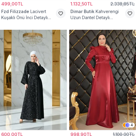
499,00TL
1.132,50TL
2.338,85TL
Fzd Filizzade
Lacivert
Dimar Butik
Kahverengi
Kuşaklı Önü İnci Detaylı
Uzun Dantel Detaylı
Abiye Elbise
Kemerli Abiye Elbise
4
600,00TL
998,90TL
1.100,00TL