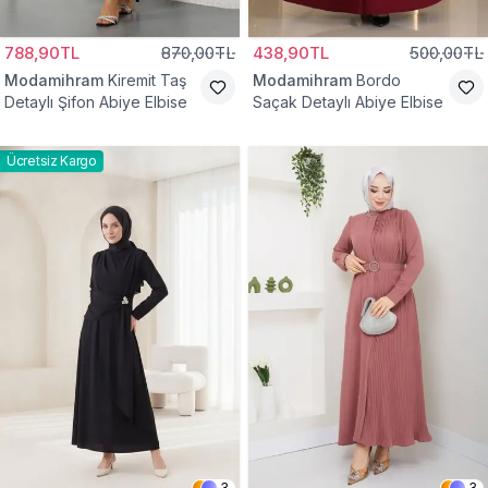
788,90TL
870,00TL
438,90TL
500,00TL
Modamihram
Kiremit Taş
Modamihram
Bordo
Detaylı Şifon Abiye Elbise
Saçak Detaylı Abiye Elbise
Ücretsiz Kargo
3
3