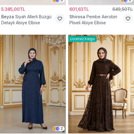
5.385,00TL
601,63TL
649,50TL
Beyza
Siyah Allerli Büzgü
Shirosa
Pembe Aerobin
Detaylı Abiye Elbise
Pliseli Abiye Elbise
Ücretsiz Kargo
2