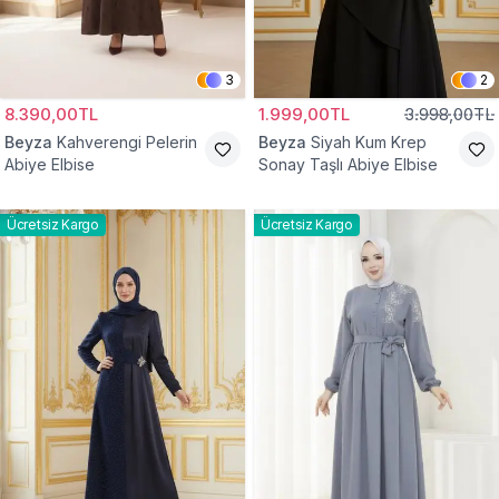
3
2
8.390,00TL
1.999,00TL
3.998,00TL
Beyza
Kahverengi Pelerin
Beyza
Siyah Kum Krep
Abiye Elbise
Sonay Taşlı Abiye Elbise
Ücretsiz Kargo
Ücretsiz Kargo