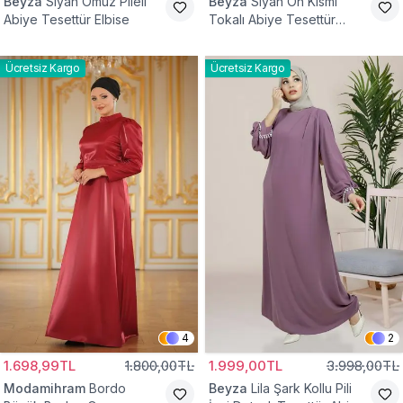
Beyza
Siyah Omuz Pileli
Beyza
Siyah Ön Kısmı
Abiye Tesettür Elbise
Tokalı Abiye Tesettür
Elbise
Ücretsiz Kargo
Ücretsiz Kargo
4
2
1.698,99TL
1.800,00TL
1.999,00TL
3.998,00TL
Modamihram
Bordo
Beyza
Lila Şark Kollu Pili