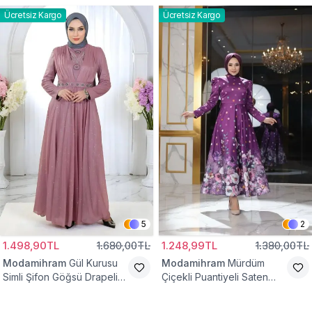
Ücretsiz Kargo
Ücretsiz Kargo
5
2
1.498,90TL
1.680,00TL
1.248,99TL
1.380,00TL
Modamihram
Gül Kurusu
Modamihram
Mürdüm
Simli Şifon Göğsü Drapeli
Çiçekli Puantiyeli Saten
Taş Detaylı Abiye Elbise
Abiye Elbise