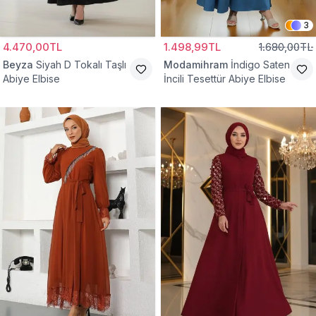
3
4.470,00TL
1.498,99TL
1.680,00TL
Beyza
Siyah D Tokalı Taşlı
Modamihram
İndigo Saten
Abiye Elbise
İncili Tesettür Abiye Elbise