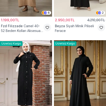
6
2
1.199,00TL
2.950,00TL
4.210,00TL
Fzd Filizzade
Camel 40-
Beyza
Siyah Minik Piliseli
52 Beden Kolları Aksesuar
Ferace
Detaylı Elbise Ferace
Ücretsiz Kargo
Ücretsiz Kargo