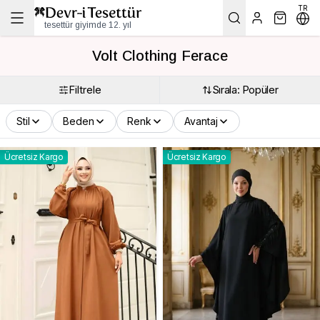
TR
tesettür giyimde 12. yıl
Volt Clothing Ferace
Filtrele
Sırala: Popüler
Stil
Beden
Renk
Avantaj
Ücretsiz Kargo
Ücretsiz Kargo