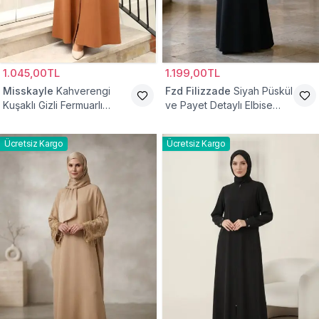
1.045,00TL
1.199,00TL
Misskayle
Kahverengi
Fzd Filizzade
Siyah Püskül
Kuşaklı Gizli Fermuarlı
ve Payet Detaylı Elbise
Ferace
Ferace
Ücretsiz Kargo
Ücretsiz Kargo