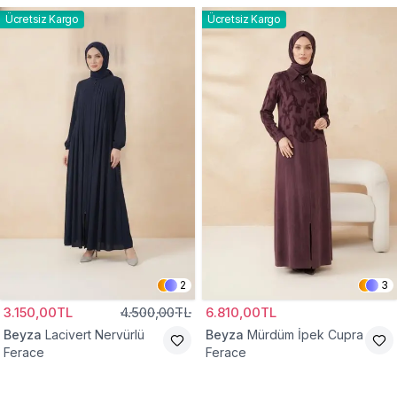
Ücretsiz Kargo
Ücretsiz Kargo
2
3
3.150,00TL
4.500,00TL
6.810,00TL
Beyza
Lacivert Nervürlü
Beyza
Mürdüm İpek Cupra
Ferace
Ferace