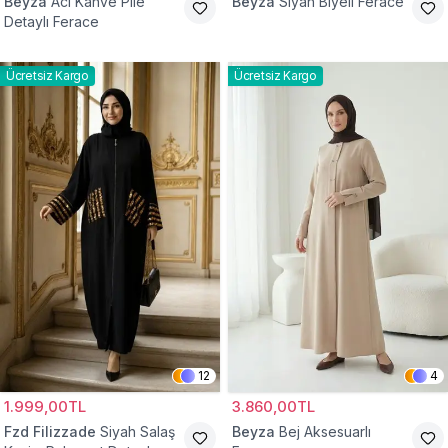
Beyza
Acı Kahve Pile
Beyza
Siyah Biyeli Ferace
Detaylı Ferace
Ücretsiz Kargo
Ücretsiz Kargo
12
4
1.999,00TL
3.860,00TL
Fzd Filizzade
Siyah Salaş
Beyza
Bej Aksesuarlı