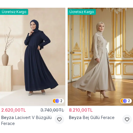
Ücretsiz Kargo
Ücretsiz Kargo
2
2
2.620,00TL
3.740,00TL
8.210,00TL
Beyza
Lacivert V Büzgülü
Beyza
Bej Güllü Ferace
Ferace