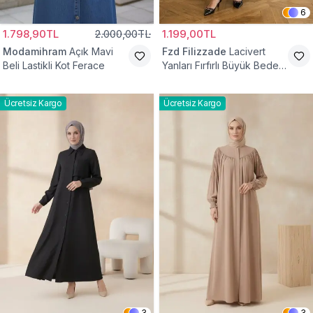
6
1.798,90TL
2.000,00TL
1.199,00TL
Modamihram
Açık Mavi
Fzd Filizzade
Lacivert
Beli Lastikli Kot Ferace
Yanları Fırfırlı Büyük Beden
Elbise Ferace
Ücretsiz Kargo
Ücretsiz Kargo
3
3