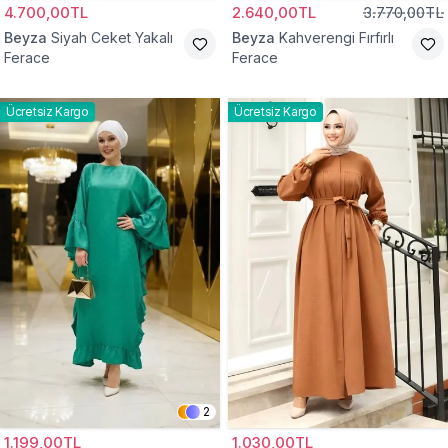
4.700,00TL
2.640,00TL
3.770,00TL
Beyza
Siyah Ceket Yakalı
Beyza
Kahverengi Fırfırlı
Ferace
Ferace
Ücretsiz Kargo
Ücretsiz Kargo
2
1.199,00TL
1.030,00TL