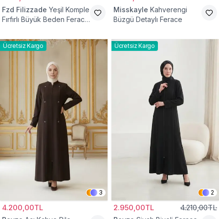
Fzd Filizzade
Yeşil Komple
Misskayle
Kahverengi
Fırfırlı Büyük Beden Ferace
Büzgü Detaylı Ferace
Elbise
Ücretsiz Kargo
Ücretsiz Kargo
3
2
4.200,00TL
2.950,00TL
4.210,00TL