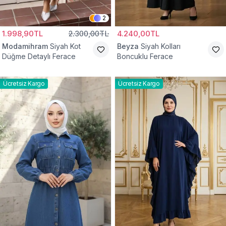
2
1.998,90TL
2.300,00TL
4.240,00TL
Modamihram
Siyah Kot
Beyza
Siyah Kolları
Düğme Detaylı Ferace
Boncuklu Ferace
Ücretsiz Kargo
Ücretsiz Kargo