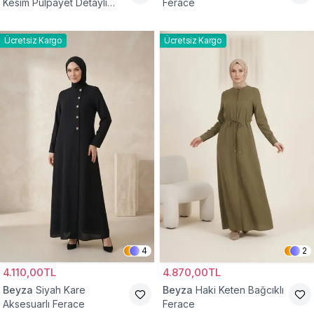
Kesim Pulpayet Detaylı
Ferace
Fermuarlı Ferace
Ücretsiz Kargo
Ücretsiz Kargo
4
2
4.110,00TL
4.870,00TL
Beyza
Siyah Kare
Beyza
Haki Keten Bağcıklı
Aksesuarlı Ferace
Ferace