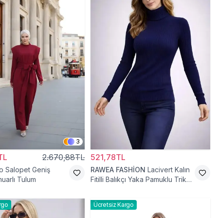
3
TL
2.670,88TL
521,78TL
o Salopet Geniş
RAWEA FASHİON
Lacivert Kalın
uarlı Tulum
Fitilli Balıkçı Yaka Pamuklu Triko
Kazak
rgo
Ücretsiz Kargo