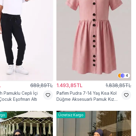
4
L
689,89TL
1.493,85TL
1.838,85TL
h Pamuklu Cepli İçi
Pafim
Pudra 7-14 Yaş Kısa Kol
 Çocuk Eşofman Altı
Düğme Aksesuarlı Pamuk Kız
Çocuk Elbise
rgo
Ücretsiz Kargo