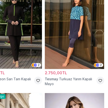
2
2
0TL
2.750,00TL
eon Sarı Tam Kapalı
Tesmay
Turkuaz Yarım Kapalı
Mayo
rgo