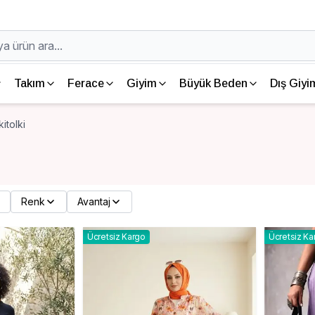
Takım
Ferace
Giyim
Büyük Beden
Dış Giyi
kitolki
Renk
Avantaj
Ücretsiz Kargo
Ücretsiz Ka