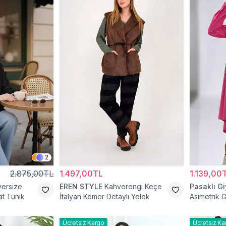
2
2.875,00TL
1.497,00TL
1.139,00
versize
EREN STYLE
Kahverengi Keçe
Pasaklı G
t Tunik
İtalyan Kemer Detaylı Yelek
Asimetrik 
Ücretsiz Kargo
Ücretsiz Ka