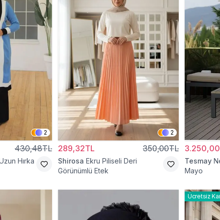
2
2
430,48TL
289,32TL
350,00TL
3.250,0
 Uzun Hırka
Shirosa
Ekru Piliseli Deri
Tesmay
N
Görünümlü Etek
Mayo
Ücretsiz Ka