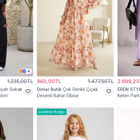
4
1.235,00TL
960,00TL
1.477,50TL
2.699,23
iyah Sokak
Dimar Butik
Çok Renkli Çiçek
EREN STY
olon
Desenli Bahar Elbise
Keten Pant
Ücretsiz Kargo