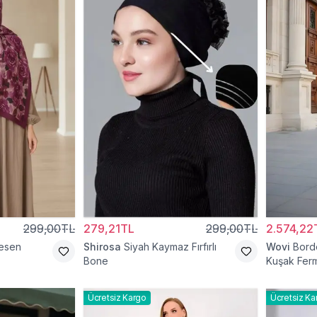
299,00TL
279,21TL
299,00TL
2.574,22
esen
Shirosa
Siyah Kaymaz Fırfırlı
Wovi
Bord
Bone
Kuşak Ferm
Ücretsiz Kargo
Ücretsiz Ka