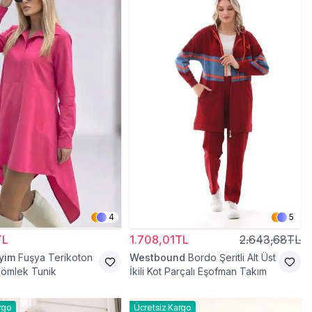
4
5
TL
1.708,01TL
2.643,68TL
iyim
Fuşya Terikoton
Westbound
Bordo Şeritli Alt Üst
Gömlek Tunik
İkili Kot Parçalı Eşofman Takım
rgo
Ücretsiz Kargo