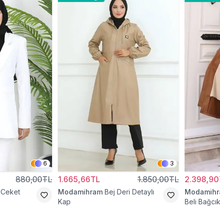
6
3
880,00TL
1.665,66TL
1.850,00TL
2.398,90
 Ceket
Modamihram
Bej Deri Detaylı
Modamih
Kap
Beli Bağcık