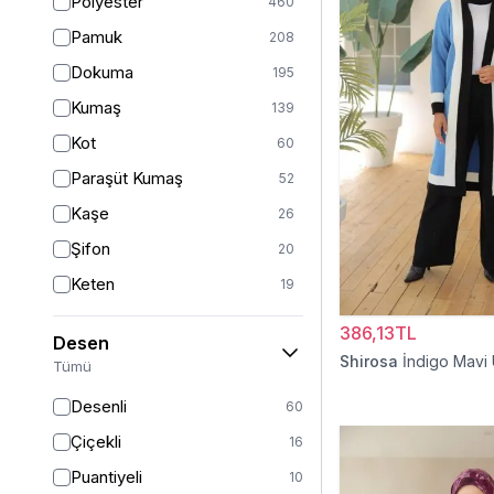
Polyester
460
Turuncu
49
Pamuk
208
Ekru
46
Dokuma
195
Mor
45
Kumaş
139
Pudra
43
Kot
60
Sarı
36
Paraşüt Kumaş
52
Kırmızı
26
Kaşe
26
Gümüş
13
Şifon
20
Turkuaz
8
Keten
19
Altın
5
Viskon
17
386,13TL
Desen
Saten
15
Shirosa
İndigo Mavi
Tümü
Dantel
14
Desenli
60
İpek
12
Çiçekli
16
Krep
12
Puantiyeli
10