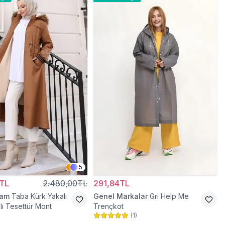
5
TL
2.480,00TL
291,84TL
ram
Taba Kürk Yakalı
Genel Markalar
Gri Help Me
lı Tesettür Mont
Trençkot
(
1
)