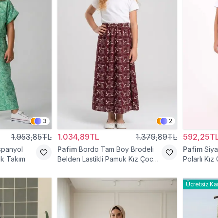
3
2
1.953,85TL
1.034,89TL
1.379,89TL
592,25T
İspanyol
Pafim
Bordo Tam Boy Brodeli
Pafim
Siya
uk Takım
Belden Lastikli Pamuk Kız Çocuk
Polarlı Kız
Etek
Ücretsiz Ka