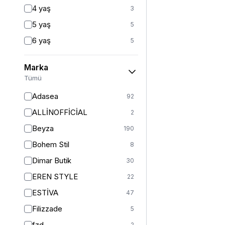
Fitted
3
4 yaş
3
Mom
2
5 yaş
5
Balık
1
6 yaş
5
İspanyol Paça
1
6-7 yaş
1
Kargo
1
Marka
7 yaş
23
Tümü
8 yaş
22
Adasea
92
8-9 yaş
1
ALLİNOFFİCİAL
2
9 yaş
21
Beyza
190
10 yaş
21
Bohem Stil
8
10-11 yaş
1
Dimar Butik
30
11 yaş
23
EREN STYLE
22
12 yaş
25
ESTİVA
47
12-13 yaş
1
Filizzade
5
13 yaş
21
fzd
2