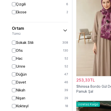
Triko
7
Çizgili
6
Tül
5
Ekose
2
Kürk
3
Müslin
3
Ortam
Peluş
2
Tümü
Jarse
2
Sokak Stili
308
Kadife
1
Ofis
130
Süet
1
Hac
52
Sandy
1
Umre
52
Düğün
47
253,33TL
Davet
46
Shirosa
Bordo Gül D
Nikah
39
Pamuk Şal
Nişan
29
Ücretsiz Kargo
Kokteyl
18