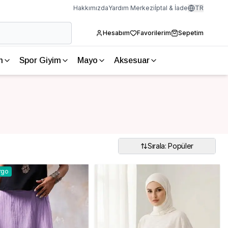
Hakkımızda
Yardım Merkezi
İptal & İade
TR
Hesabım
Favorilerim
Sepetim
m
Spor Giyim
Mayo
Aksesuar
Sırala: Popüler
rgo