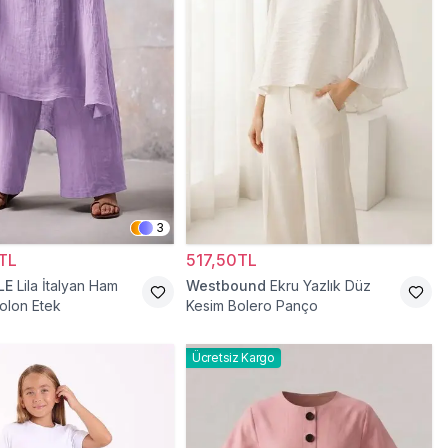
3
TL
517,50TL
LE
Lila İtalyan Ham
Westbound
Ekru Yazlık Düz
olon Etek
Kesim Bolero Panço
Ücretsiz Kargo