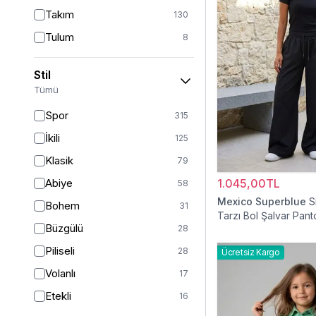
Takım
130
Tulum
8
Pantolon
153
Stil
Etek
19
Tümü
Pantolon Etek
2
Spor
315
Bluz & Gömlek
15
İkili
125
Kazak
6
Klasik
79
Eşofman
64
Abiye
1.045,00TL
58
Şal
6
Mexico Superblue
S
Bohem
31
Tarzı Bol Şalvar Pant
Bone
15
Büzgülü
28
Ferace
126
Piliseli
28
Ücretsiz Kargo
Kap & Pardesü
23
Volanlı
17
Trençkot
32
Etekli
16
Hırka
4