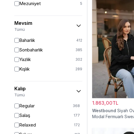
Mezuniyet
5
Mevsim
Tümü
Baharlık
412
Sonbaharlık
385
Yazlık
302
Kışlık
289
Kalıp
Tümü
1.863,00TL
Regular
368
Westbound
Siyah O
Salaş
177
Modal Fermuarlı Swea
Relaxed
172