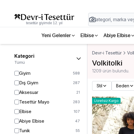
tesettür giyimde 12. yıl
Yeni Gelenler
Elbise
Abiye Elbise
Devr-i Tesettür
Vol
Kategori
Volkitolki
Tümü
1209 ürün bulundu.
Giyim
588
Dış Giyim
287
Stil
Beden
Aksesuar
21
Ücretsiz Kargo
Tesettür Mayo
283
Elbise
107
Abiye Elbise
47
Tunik
55