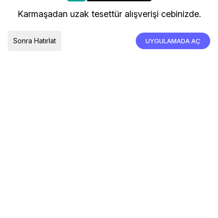
kullanıyoruz.
Kargo ve Teslimat
Karmaşadan uzak tesettür alışverişi cebinizde.
İade, İptal ve Değişim
Çerez Tercihleri
Tümünü Kabul Et
Sonra Hatırlat
UYGULAMADA AÇ
TESLIMAT ÜLKESI
Türkiye
© 2026 Devr-i Tesettür -
Her Hakkı Saklıdır