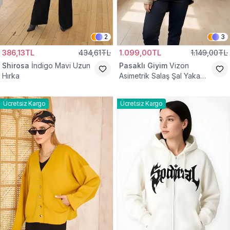
2
3
386,13TL
434,61TL
1.099,00TL
1.149,00TL
Shirosa
İndigo Mavi Uzun
Pasaklı Giyim
Vizon
Hırka
Asimetrik Salaş Şal Yaka
Düğme Detaylı Hırka
Ücretsiz Kargo
Ücretsiz Kargo