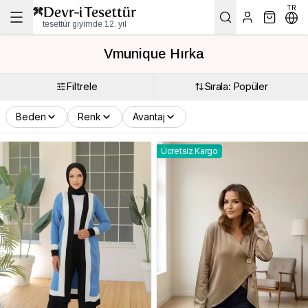
TR
tesettür giyimde 12. yıl
Vmunique Hırka
Filtrele
Sırala: Popüler
Beden
Renk
Avantaj
Ücretsiz Kargo