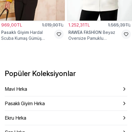
969,00TL
1.019,00TL
1.252,31TL
1.565,39TL
Pasaklı Giyim
Hardal
RAWEA FASHİON
Beyaz
Scuba Kumaş Gümüş
Oversize Pamuklu
Düğme Detaylı Cepli Ceket
Şardonlu Hoodie Hırka
Hırka
Popüler Koleksiyonlar
Mavi Hırka
Pasaklı Giyim Hırka
Ekru Hırka