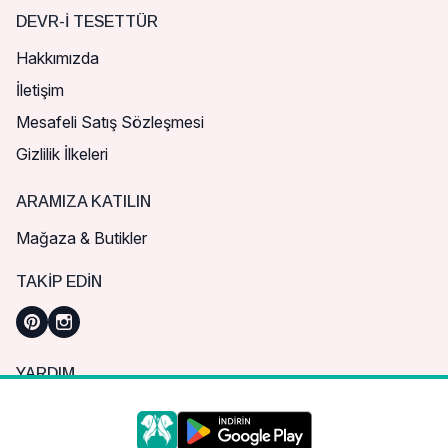
DEVR-I TESETTÜR
Hakkımızda
İletişim
Mesafeli Satış Sözleşmesi
Gizlilik İlkeleri
ARAMIZA KATILIN
Mağaza & Butikler
TAKIP EDIN
YARDIM
Sık Sorulan Sorular
Nasıl Sipariş Verebilirim?
Daha iyi bir alışveriş deneyimi için çerezleri