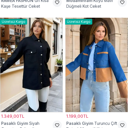
RAWEA FASHİON
Gri Kısa
Modamihram
Koyu Mavi
Kaşe Tesettür Ceket
Düğmeli Kot Ceket
Ücretsiz Kargo
Ücretsiz Kargo
1.349,00TL
1.199,00TL
Pasaklı Giyim
Siyah
Pasaklı Giyim
Turuncu Çift