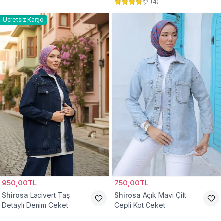
(
4
)
Ücretsiz Kargo
950,00TL
750,00TL
Shirosa
Lacivert Taş
Shirosa
Açık Mavi Çift
Detaylı Denim Ceket
Cepli Kot Ceket