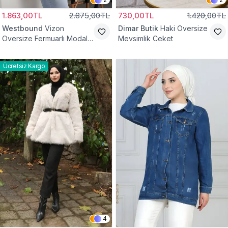
1.863,00TL
2.875,00TL
730,00TL
1.420,00TL
Westbound
Vizon
Dimar Butik
Haki Oversize
Oversize Fermuarlı Modal
Mevsimlik Ceket
Sweat Ceket
Ücretsiz Kargo
4