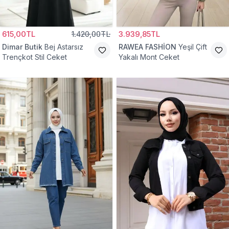
615,00TL
1.420,00TL
3.939,85TL
Dimar Butik
Bej Astarsız
RAWEA FASHİON
Yeşil Çift
Trençkot Stil Ceket
Yakalı Mont Ceket