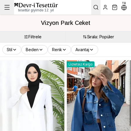
TR
tesettür giyimde 12. yıl
Vizyon Park Ceket
Filtrele
Sırala: Popüler
Stil
Beden
Renk
Avantaj
Ücretsiz Kargo