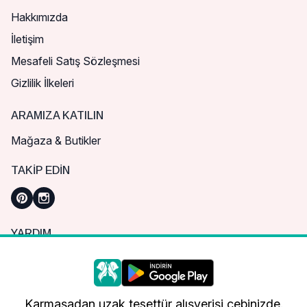
Hakkımızda
İletişim
Mesafeli Satış Sözleşmesi
Gizlilik İlkeleri
ARAMIZA KATILIN
Mağaza & Butikler
TAKIP EDIN
YARDIM
Sık Sorulan Sorular
Nasıl Sipariş Verebilirim?
Daha iyi bir alışveriş deneyimi için çerezleri
kullanıyoruz.
Kargo ve Teslimat
Karmaşadan uzak tesettür alışverişi cebinizde.