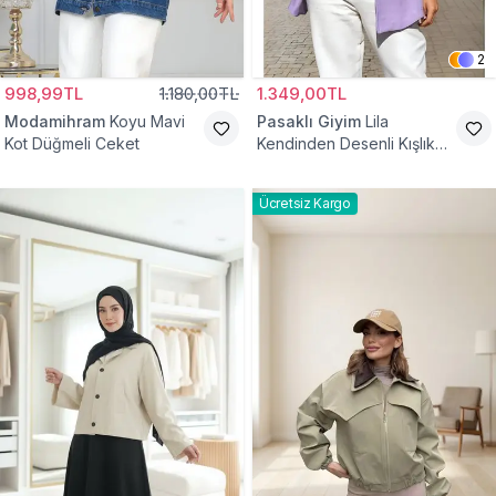
2
998,99TL
1.180,00TL
1.349,00TL
Modamihram
Koyu Mavi
Pasaklı Giyim
Lila
Kot Düğmeli Ceket
Kendinden Desenli Kışlık
Astarlı Tek Düğmeli
Tesettür Ceket
Ücretsiz Kargo