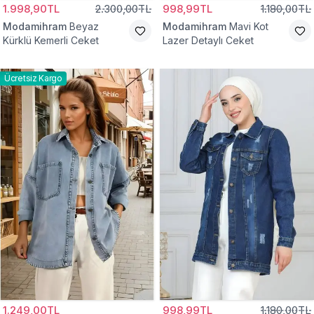
1.998,90TL
2.300,00TL
998,99TL
1.180,00TL
Modamihram
Beyaz
Modamihram
Mavi Kot
Kürklü Kemerli Ceket
Lazer Detaylı Ceket
Ücretsiz Kargo
1.249,00TL
998,99TL
1.180,00TL