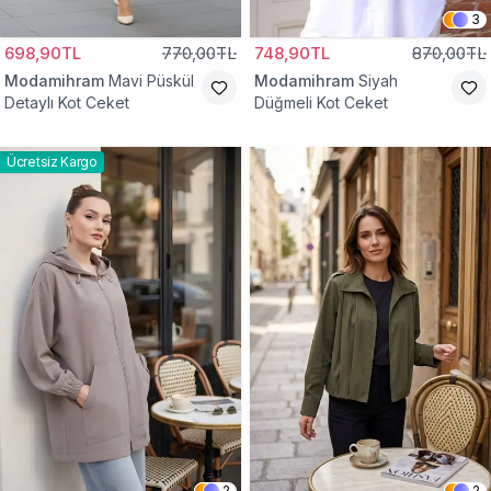
3
698,90TL
770,00TL
748,90TL
870,00TL
Modamihram
Mavi Püskül
Modamihram
Siyah
Detaylı Kot Ceket
Düğmeli Kot Ceket
Ücretsiz Kargo
2
2