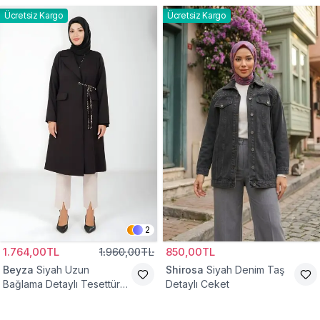
Ücretsiz Kargo
Ücretsiz Kargo
2
1.764,00TL
1.960,00TL
850,00TL
Beyza
Siyah Uzun
Shirosa
Siyah Denim Taş
Bağlama Detaylı Tesettür
Detaylı Ceket
Ceket