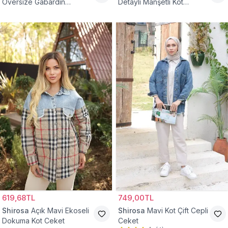
Oversize Gabardin
Detaylı Manşetli Kot
Tesettür Ceket
Tesettür Ceket
619,68TL
749,00TL
Shirosa
Açık Mavi Ekoseli
Shirosa
Mavi Kot Çift Cepli
Dokuma Kot Ceket
Ceket