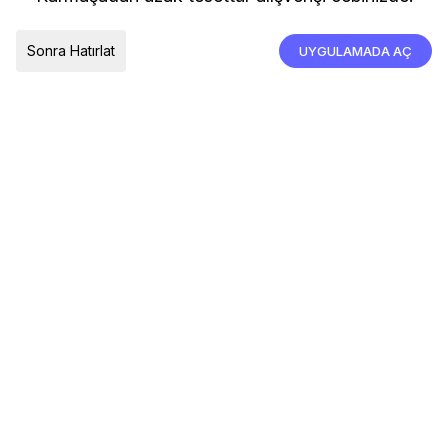
İade, İptal ve Değişim
Çerez Tercihleri
Tümünü Kabul Et
Sonra Hatırlat
UYGULAMADA AÇ
TESLIMAT ÜLKESI
Türkiye
© 2026 Devr-i Tesettür -
Her Hakkı Saklıdır
Çerez Tercihleri
Çerez Politikası