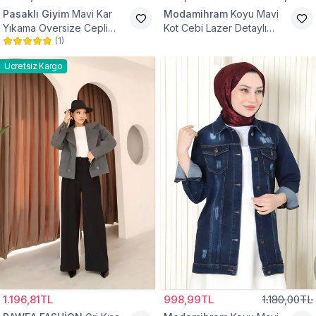
Pasaklı Giyim
Mavi Kar
Modamihram
Koyu Mavi
Yıkama Oversize Cepli
Kot Cebi Lazer Detaylı
(
1
)
Düğmeli Tesettür Gömlek
Ceket
Ceket
Ücretsiz Kargo
1.196,81TL
998,99TL
1.180,00TL