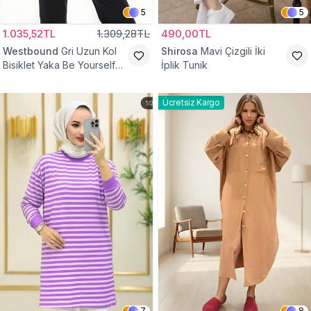
5
5
1.035,52TL
1.309,28TL
490,00TL
Westbound
Gri Uzun Kol
Shirosa
Mavi Çizgili İki
Bisiklet Yaka Be Yourself
İplik Tunik
Sweatshirt Tunik
Ücretsiz Kargo
7
8