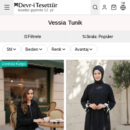
TR
tesettür giyimde 12. yıl
Vessia Tunik
Filtrele
Sırala: Popüler
Stil
Beden
Renk
Avantaj
Ücretsiz Kargo