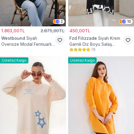
2
10
1.863,00TL
2.875,00TL
450,00TL
Westbound
Siyah
Fzd Filizzade
Siyah Krem
Oversize Modal Fermuarlı
Garnili Diz Boyu Salaş
(
1
)
Sweat Tunik
Tunik
Ücretsiz Kargo
Ücretsiz Kargo