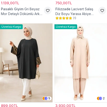
1.139,00TL
750,00TL
Pasaklı Giyim
Gri Beyaz
Filizzade
Lacivert Salaş
Mor Detaylı Dökümlü Arkası
Diz Boyu Yarasa Abiye
(
1
)
Uzun Gömlek Tunik
Tunik
Ücretsiz Kargo
Ücretsiz Kargo
5
2
899,00TL
3.930,00TL