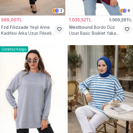
3
8
599,00TL
1.035,52TL
1.309,28TL
Fzd Filizzade
Yeşil Anne
Westbound
Bordo Düz
Kadifesi Arka Uzun Piliseli
Uzun Basic Bisiklet Yaka
Lastik Kol Torba Tunik
Sweatshirt Tesettür Tunik
Ücretsiz Kargo