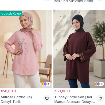
Kollu İnci Süslemeli Bambu
Keten Tunik
Ücretsiz Kargo
5
8
850,00TL
450,00TL
Shirosa
Pembe Taş
Tuncay
Bordo Salaş Kol
Detaylı Tunik
Manşet Aksesuar Detaylı