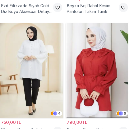
Fzd Filizzade
Siyah Gold
Beyza
Bej Rahat Kesim
Diz Boyu Aksesuar Detaylı
Pantolon Takım Tunik
Abiye Tunik
4
6
750,00TL
790,00TL