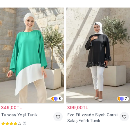
Tunik
8
7
349,00TL
399,00TL
Tuncay
Yeşil Tunik
Fzd Filizzade
Siyah Garnili
Salaş Fırfırlı Tunik
(
1
)