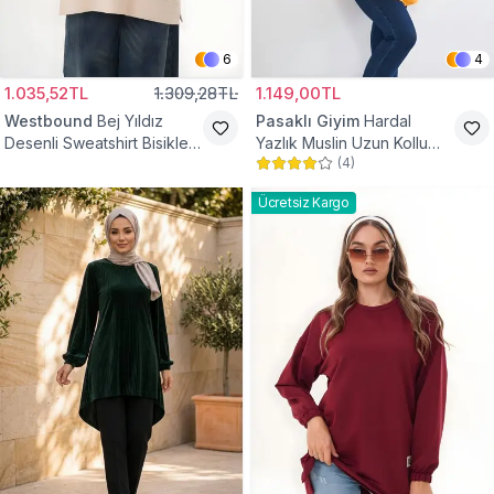
6
4
1.035,52TL
1.309,28TL
1.149,00TL
Westbound
Bej Yıldız
Pasaklı Giyim
Hardal
Desenli Sweatshirt Bisiklet
Yazlık Muslin Uzun Kollu
(
4
)
Yaka Tesettür Tunik
Hakim Yaka Cepli Tesettür
Tunik
Ücretsiz Kargo