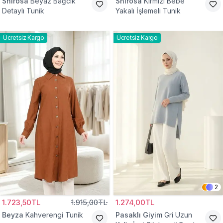
Shirosa
Beyaz Bağcık
Shirosa
Kırmızı Bebe
Detaylı Tunik
Yakalı İşlemeli Tunik
Ücretsiz Kargo
Ücretsiz Kargo
2
1.723,50TL
1.915,00TL
1.274,00TL
Beyza
Kahverengi Tunik
Pasaklı Giyim
Gri Uzun