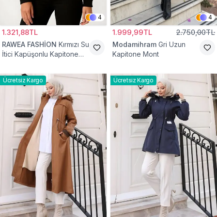
4
4
1.321,88TL
1.999,99TL
2.750,00TL
RAWEA FASHİON
Kırmızı Su
Modamihram
Gri Uzun
İtici Kapüşonlu Kapitone
Kapitone Mont
Astarlı Tesettür Mont
Ücretsiz Kargo
Ücretsiz Kargo