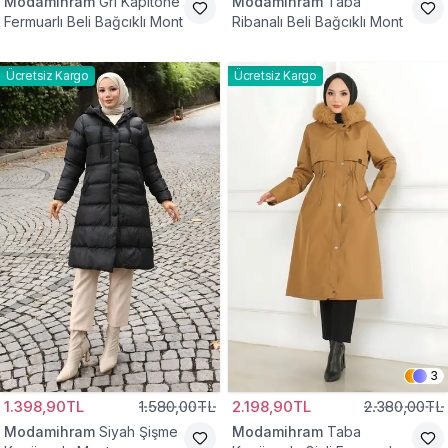
Modamihram
Gri Kapitone
Modamihram
Taba
Fermuarlı Beli Bağcıklı Mont
Ribanalı Beli Bağcıklı Mont
Ücretsiz Kargo
Ücretsiz Kargo
3
1.398,90TL
1.580,00TL
2.198,90TL
2.380,00TL
Modamihram
Siyah Şişme
Modamihram
Taba