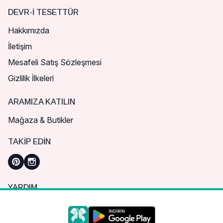
DEVR-I TESETTÜR
Hakkımızda
İletişim
Mesafeli Satış Sözleşmesi
Gizlilik İlkeleri
ARAMIZA KATILIN
Mağaza & Butikler
TAKIP EDIN
YARDIM
Sık Sorulan Sorular
Nasıl Sipariş Verebilirim?
Daha iyi bir alışveriş deneyimi için çerezleri