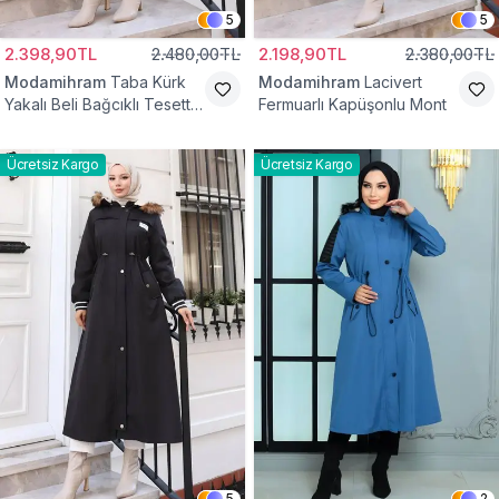
5
5
2.398,90TL
2.480,00TL
2.198,90TL
2.380,00TL
Modamihram
Taba Kürk
Modamihram
Lacivert
Yakalı Beli Bağcıklı Tesettür
Fermuarlı Kapüşonlu Mont
Mont
Ücretsiz Kargo
Ücretsiz Kargo
5
2