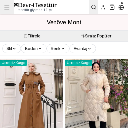
TR
tesettür giyimde 12. yıl
Venöve Mont
Filtrele
Sırala: Popüler
Stil
Beden
Renk
Avantaj
Ücretsiz Kargo
Ücretsiz Kargo