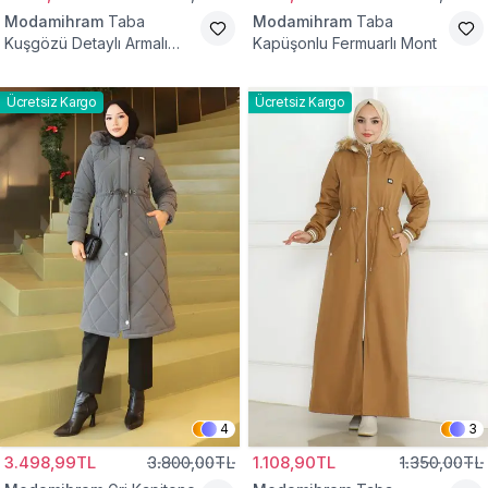
Modamihram
Taba
Modamihram
Taba
Kuşgözü Detaylı Armalı
Kapüşonlu Fermuarlı Mont
Mont
Ücretsiz Kargo
Ücretsiz Kargo
4
3
3.498,99TL
3.800,00TL
1.108,90TL
1.350,00TL