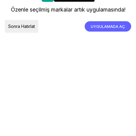
kullanıyoruz.
Kargo ve Teslimat
Özenle seçilmiş markalar artık uygulamasında!
İade, İptal ve Değişim
Çerez Tercihleri
Tümünü Kabul Et
Sonra Hatırlat
UYGULAMADA AÇ
TESLIMAT ÜLKESI
Türkiye
© 2026 Devr-i Tesettür -
Her Hakkı Saklıdır