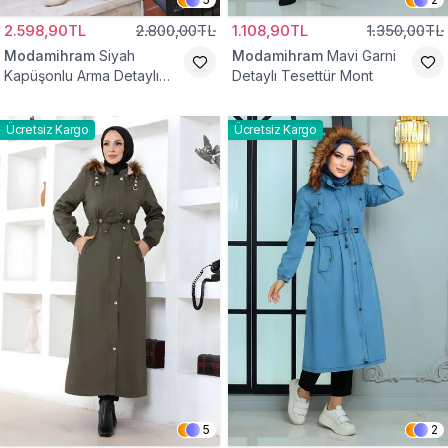
2.598,90TL
2.800,00TL
1.108,90TL
1.350,00TL
Modamihram
Siyah
Modamihram
Mavi Garni
Kapüşonlu Arma Detaylı
Detaylı Tesettür Mont
Mont
Ücretsiz Kargo
Ücretsiz Kargo
5
2