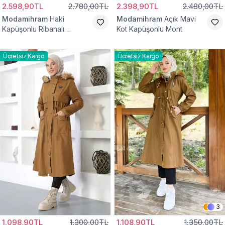
2.598,90TL
2.780,00TL
2.398,90TL
2.480,00TL
Modamihram
Haki
Modamihram
Açık Mavi
Kapüşonlu Ribanalı
Kot Kapüşonlu Mont
Tesettür Mont
Ücretsiz Kargo
Ücretsiz Kargo
3
1.098,90TL
1.300,00TL
1.108,90TL
1.350,00TL