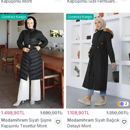
Kapüşonlu Mont
Kapüşonlu Gizli Fermuarlı
Mont
Ücretsiz Kargo
Ücretsiz Kargo
2
1.498,90TL
1.680,00TL
1.108,90TL
1.350,00TL
Modamihram
Siyah Şişme
Modamihram
Siyah Bağcık
Kapşonlu Tesettür Mont
Detaylı Mont