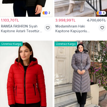
2
4
1.103,70TL
3.998,99TL
4.700,00TL
RAWEA FASHİON
Siyah
Modamihram
Haki
Kapitone Astarlı Tesettür
Kapitone Kapüşonlu
Mont
Fermuarlı Mont
Ücretsiz Kargo
Ücretsiz Kargo