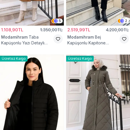
5
2
1.108,90TL
1.350,00TL
2.519,99TL
4.200,00TL
Modamihram
Taba
Modamihram
Bej
Kapüşonlu Yazı Detaylı
Kapüşonlu Kapitone
Mont
Kemerli Mont
Ücretsiz Kargo
Ücretsiz Kargo