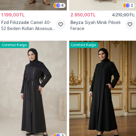
6
2
1.199,00TL
2.950,00TL
4.210,00TL
Fzd Filizzade
Camel 40-
Beyza
Siyah Minik Piliseli
52 Beden Kolları Aksesuar
Ferace
Detaylı Elbise Ferace
Ücretsiz Kargo
Ücretsiz Kargo
3