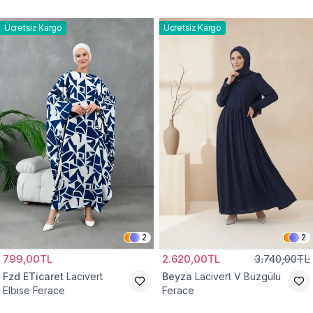
Elbise Ferace
Ücretsiz Kargo
Ücretsiz Kargo
2
2
799,00TL
2.620,00TL
3.740,00TL
Fzd ETicaret
Lacivert
Beyza
Lacivert V Büzgülü
Elbise Ferace
Ferace