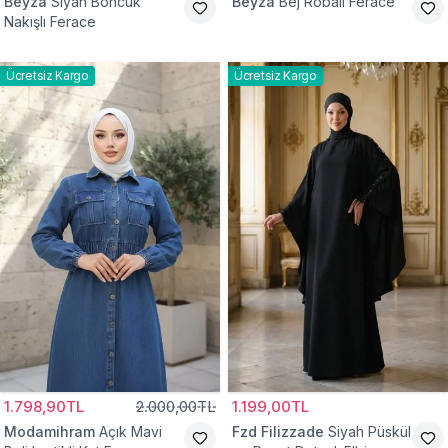
Beyza
Siyah Boncuk
Beyza
Bej Robalı Ferace
Nakışlı Ferace
Ücretsiz Kargo
Ücretsiz Kargo
1.798,90TL
2.000,00TL
1.199,00TL
Modamihram
Açık Mavi
Fzd Filizzade
Siyah Püskül