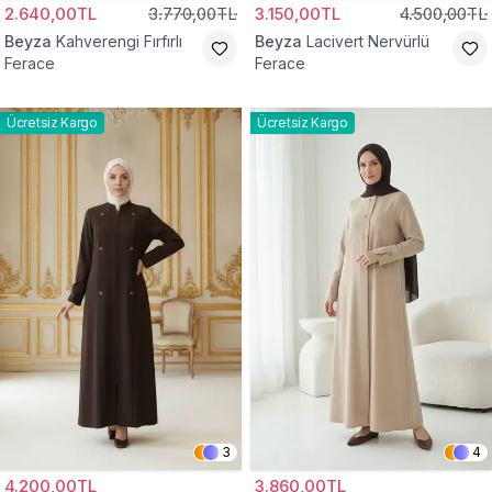
2.640,00TL
3.770,00TL
3.150,00TL
4.500,00TL
Beyza
Kahverengi Fırfırlı
Beyza
Lacivert Nervürlü
Ferace
Ferace
Ücretsiz Kargo
Ücretsiz Kargo
3
4
4.200,00TL
3.860,00TL