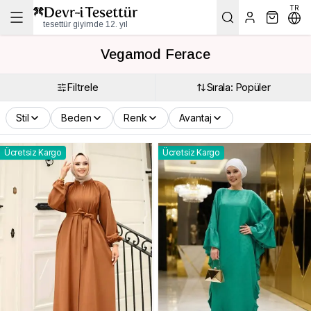
TR
tesettür giyimde 12. yıl
Vegamod Ferace
Filtrele
Sırala: Popüler
Stil
Beden
Renk
Avantaj
Ücretsiz Kargo
Ücretsiz Kargo