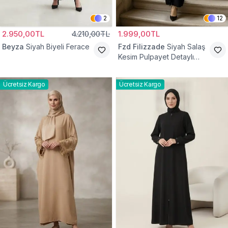
2
12
2.950,00TL
4.210,00TL
1.999,00TL
Beyza
Siyah Biyeli Ferace
Fzd Filizzade
Siyah Salaş
Kesim Pulpayet Detaylı
Fermuarlı Ferace
Ücretsiz Kargo
Ücretsiz Kargo