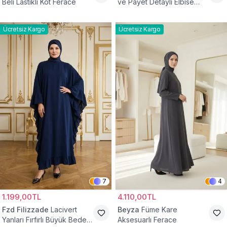
Beli Lastikli Kot Ferace
ve Payet Detaylı Elbise
Ferace
Ücretsiz Kargo
Ücretsiz Kargo
7
4
1.199,00TL
4.110,00TL
Fzd Filizzade
Lacivert
Beyza
Füme Kare
Yanları Fırfırlı Büyük Beden
Aksesuarlı Ferace