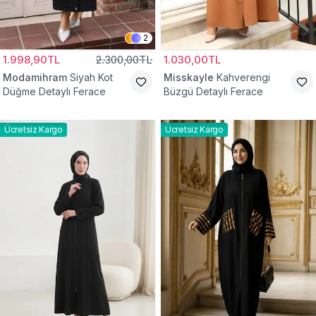
2
1.998,90TL
2.300,00TL
1.030,00TL
Modamihram
Siyah Kot
Misskayle
Kahverengi
Düğme Detaylı Ferace
Büzgü Detaylı Ferace
Ücretsiz Kargo
Ücretsiz Kargo