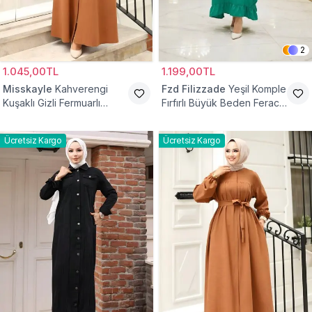
2
1.045,00TL
1.199,00TL
Misskayle
Kahverengi
Fzd Filizzade
Yeşil Komple
Kuşaklı Gizli Fermuarlı
Fırfırlı Büyük Beden Ferace
Ferace
Elbise
Ücretsiz Kargo
Ücretsiz Kargo