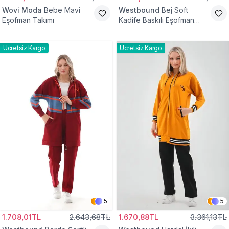
Wovi Moda
Bebe Mavi
Westbound
Bej Soft
Eşofman Takımı
Kadife Baskılı Eşofman
Takım
Ücretsiz Kargo
Ücretsiz Kargo
5
5
1.708,01TL
2.643,68TL
1.670,88TL
3.361,13TL