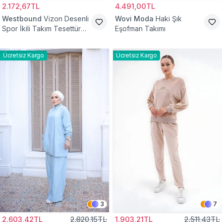
2.172,67TL
4.491,00TL
Westbound
Vizon Desenli
Wovi Moda
Haki Şık
Spor İkili Takım Tesettür
Eşofman Takımı
Eşofman
Ücretsiz Kargo
Ücretsiz Kargo
3
7
2.603,42TL
2.820,15TL
1.903,21TL
2.511,43TL