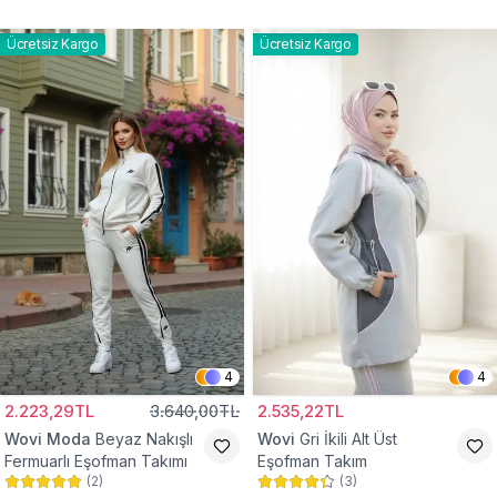
Ücretsiz Kargo
Ücretsiz Kargo
4
4
2.223,29TL
3.640,00TL
2.535,22TL
Wovi Moda
Beyaz Nakışlı
Wovi
Gri İkili Alt Üst
Fermuarlı Eşofman Takımı
Eşofman Takım
(
2
)
(
3
)