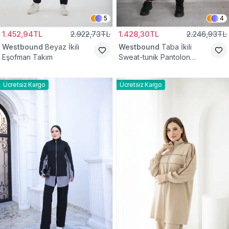
5
4
1.452,94TL
2.922,73TL
1.428,30TL
2.246,93TL
Westbound
Beyaz İkili
Westbound
Taba İkili
Eşofman Takım
Sweat-tunik Pantolon
Eşofman Takım
Ücretsiz Kargo
Ücretsiz Kargo