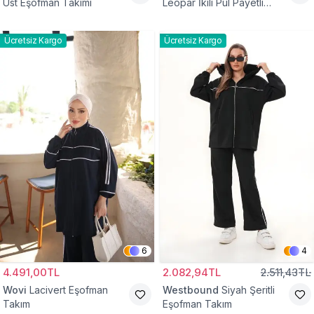
Üst Eşofman Takımı
Leopar İkili Pul Payetli
Eşofman Takım
Ücretsiz Kargo
Ücretsiz Kargo
6
4
4.491,00TL
2.082,94TL
2.511,43TL
Wovi
Lacivert Eşofman
Westbound
Siyah Şeritli
Takım
Eşofman Takım