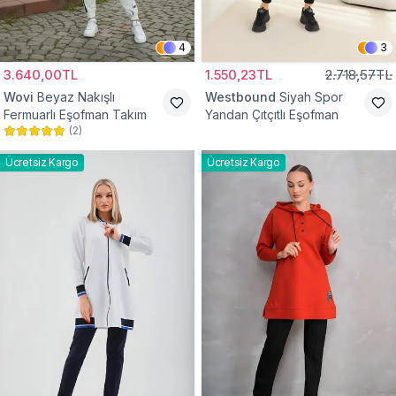
4
3
3.640,00TL
1.550,23TL
2.718,57TL
Wovi
Beyaz Nakışlı
Westbound
Siyah Spor
Fermuarlı Eşofman Takım
Yandan Çıtçıtlı Eşofman
(
2
)
Ücretsiz Kargo
Ücretsiz Kargo