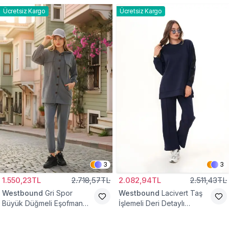
Ücretsiz Kargo
Ücretsiz Kargo
3
3
1.550,23TL
2.718,57TL
2.082,94TL
2.511,43TL
Westbound
Gri Spor
Westbound
Lacivert Taş
Büyük Düğmeli Eşofman
İşlemeli Deri Detaylı
Takımı
Eşofman Takım