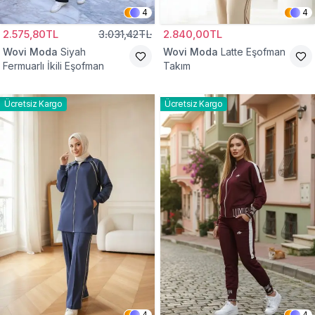
4
4
2.575,80TL
3.031,42TL
2.840,00TL
Wovi Moda
Siyah
Wovi Moda
Latte Eşofman
Fermuarlı İkili Eşofman
Takım
Ücretsiz Kargo
Ücretsiz Kargo
4
4