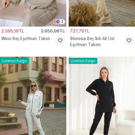
2
2.595,19TL
2.856,08TL
727,76TL
Wovi
Bej Eşofman Takım
Shirosa
Bej İkili Alt Üst
Eşofman Takımı
Ücretsiz Kargo
Ücretsiz Kargo