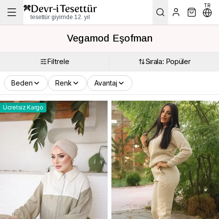
TR
tesettür giyimde 12. yıl
Vegamod Eşofman
Filtrele
Sırala: Popüler
Beden
Renk
Avantaj
Ücretsiz Kargo