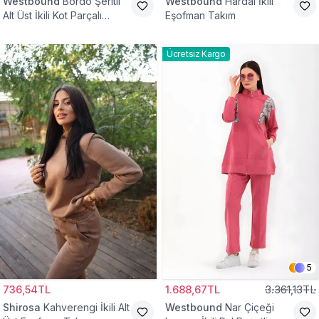
Westbound
Bordo Şeritli
Westbound
Hardal İkili
Alt Üst İkili Kot Parçalı
Eşofman Takım
Eşofman Takım
Ücretsiz Kargo
5
736,54TL
1.688,67TL
3.361,13TL
Shirosa
Kahverengi İkili Alt
Westbound
Nar Çiçeği