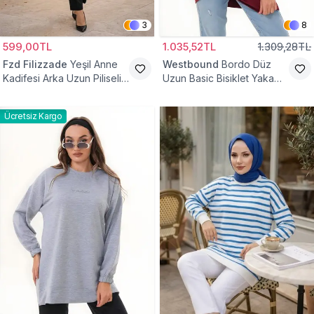
3
8
599,00TL
1.035,52TL
1.309,28TL
Fzd Filizzade
Yeşil Anne
Westbound
Bordo Düz
Kadifesi Arka Uzun Piliseli
Uzun Basic Bisiklet Yaka
Lastik Kol Torba Tunik
Sweatshirt Tesettür Tunik
Ücretsiz Kargo