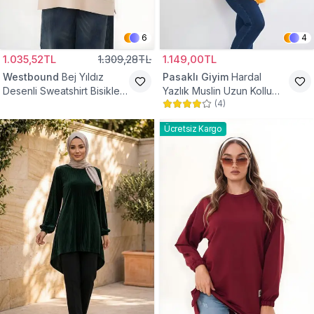
6
4
1.035,52TL
1.309,28TL
1.149,00TL
Westbound
Bej Yıldız
Pasaklı Giyim
Hardal
Desenli Sweatshirt Bisiklet
Yazlık Muslin Uzun Kollu
(
4
)
Yaka Tesettür Tunik
Hakim Yaka Cepli Tesettür
Tunik
Ücretsiz Kargo