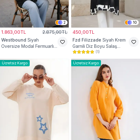
2
10
1.863,00TL
2.875,00TL
450,00TL
Westbound
Siyah
Fzd Filizzade
Siyah Krem
Oversize Modal Fermuarlı
Garnili Diz Boyu Salaş
(
1
)
Sweat Tunik
Tunik
Ücretsiz Kargo
Ücretsiz Kargo