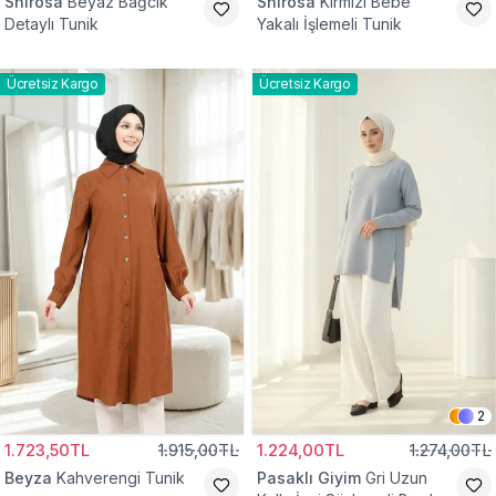
Shirosa
Beyaz Bağcık
Shirosa
Kırmızı Bebe
Detaylı Tunik
Yakalı İşlemeli Tunik
Ücretsiz Kargo
Ücretsiz Kargo
2
1.723,50TL
1.915,00TL
1.224,00TL
1.274,00TL
Beyza
Kahverengi Tunik
Pasaklı Giyim
Gri Uzun