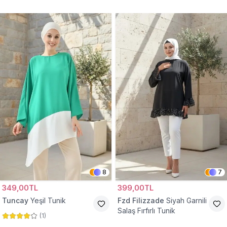
Tunik
8
7
349,00TL
399,00TL
Tuncay
Yeşil Tunik
Fzd Filizzade
Siyah Garnili
Salaş Fırfırlı Tunik
(
1
)