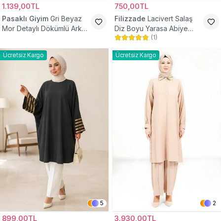
1.139,00TL
750,00TL
Pasaklı Giyim
Gri Beyaz
Filizzade
Lacivert Salaş
Mor Detaylı Dökümlü Arkası
Diz Boyu Yarasa Abiye
(
1
)
Uzun Gömlek Tunik
Tunik
Ücretsiz Kargo
Ücretsiz Kargo
5
2
899,00TL
3.930,00TL