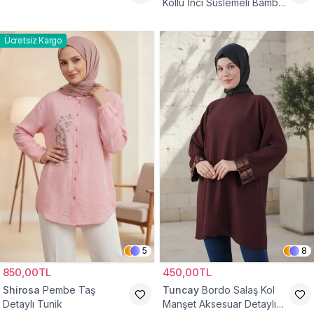
Kollu İnci Süslemeli Bambu
Keten Tunik
Ücretsiz Kargo
5
8
850,00TL
450,00TL
Shirosa
Pembe Taş
Tuncay
Bordo Salaş Kol
Detaylı Tunik
Manşet Aksesuar Detaylı