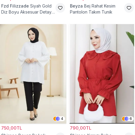
Fzd Filizzade
Siyah Gold
Beyza
Bej Rahat Kesim
Diz Boyu Aksesuar Detaylı
Pantolon Takım Tunik
Abiye Tunik
4
6
750,00TL
790,00TL