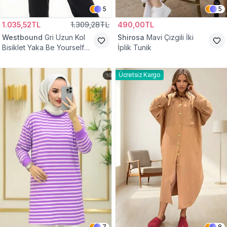
5
5
1.035,52TL
1.309,28TL
490,00TL
Westbound
Gri Uzun Kol
Shirosa
Mavi Çizgili İki
Bisiklet Yaka Be Yourself
İplik Tunik
Sweatshirt Tunik
Ücretsiz Kargo
7
8