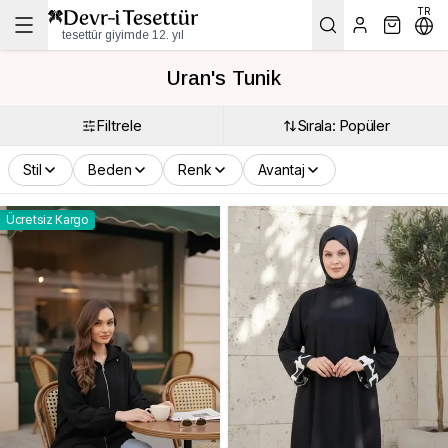
TR
tesettür giyimde 12. yıl
Uran's Tunik
Filtrele
Sırala: Popüler
Stil
Beden
Renk
Avantaj
Ücretsiz Kargo