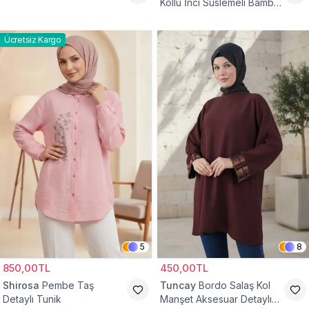
Kollu İnci Süslemeli Bambu
Keten Tunik
Ücretsiz Kargo
5
8
850,00TL
450,00TL
Shirosa
Pembe Taş
Tuncay
Bordo Salaş Kol
Detaylı Tunik
Manşet Aksesuar Detaylı