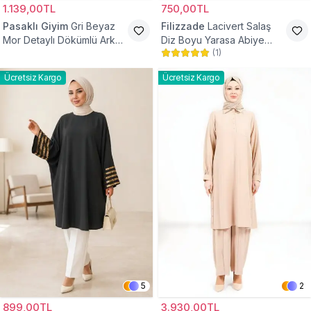
1.139,00TL
750,00TL
Pasaklı Giyim
Gri Beyaz
Filizzade
Lacivert Salaş
Mor Detaylı Dökümlü Arkası
Diz Boyu Yarasa Abiye
(
1
)
Uzun Gömlek Tunik
Tunik
Ücretsiz Kargo
Ücretsiz Kargo
5
2
899,00TL
3.930,00TL