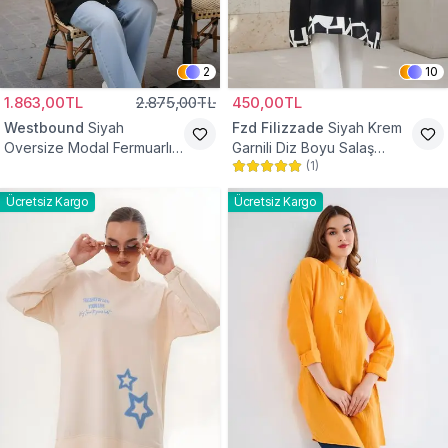
2
10
1.863,00TL
2.875,00TL
450,00TL
Westbound
Siyah
Fzd Filizzade
Siyah Krem
Oversize Modal Fermuarlı
Garnili Diz Boyu Salaş
(
1
)
Sweat Tunik
Tunik
Ücretsiz Kargo
Ücretsiz Kargo