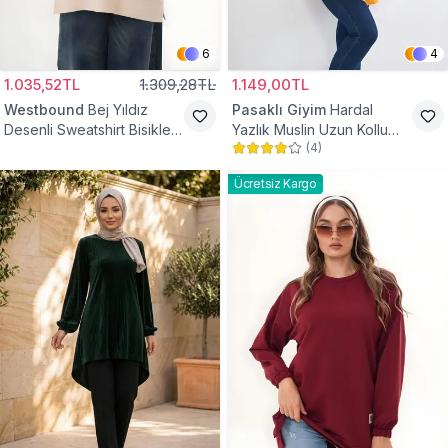
6
4
1.035,52TL
1.309,28TL
1.149,00TL
Westbound
Bej Yıldız
Pasaklı Giyim
Hardal
Desenli Sweatshirt Bisiklet
Yazlık Muslin Uzun Kollu
(
4
)
Yaka Tesettür Tunik
Hakim Yaka Cepli Tesettür
Tunik
Ücretsiz Kargo