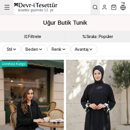
TR
tesettür giyimde 12. yıl
Uğur Butik Tunik
Filtrele
Sırala: Popüler
Stil
Beden
Renk
Avantaj
Ücretsiz Kargo