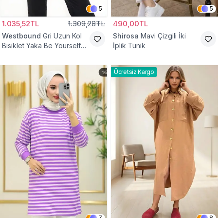
5
5
1.035,52TL
1.309,28TL
490,00TL
Westbound
Gri Uzun Kol
Shirosa
Mavi Çizgili İki
Bisiklet Yaka Be Yourself
İplik Tunik
Sweatshirt Tunik
Ücretsiz Kargo
7
8