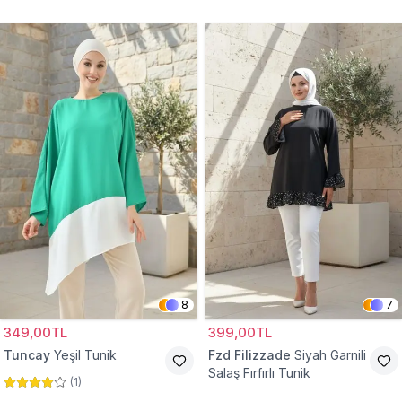
Tunik
8
7
349,00TL
399,00TL
Tuncay
Yeşil Tunik
Fzd Filizzade
Siyah Garnili
Salaş Fırfırlı Tunik
(
1
)