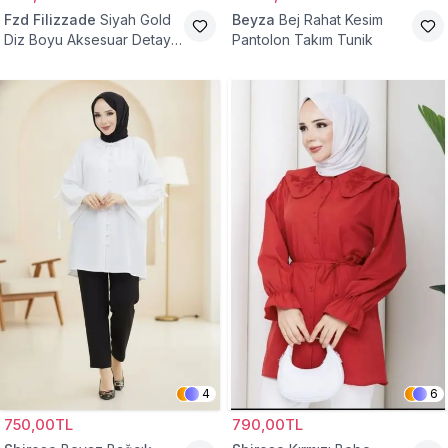
Fzd Filizzade
Siyah Gold
Beyza
Bej Rahat Kesim
Diz Boyu Aksesuar Detaylı
Pantolon Takım Tunik
Abiye Tunik
4
6
750,00TL
790,00TL