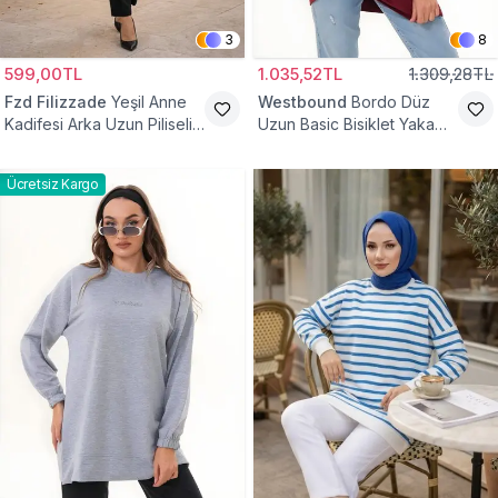
3
8
599,00TL
1.035,52TL
1.309,28TL
Fzd Filizzade
Yeşil Anne
Westbound
Bordo Düz
Kadifesi Arka Uzun Piliseli
Uzun Basic Bisiklet Yaka
Lastik Kol Torba Tunik
Sweatshirt Tesettür Tunik
Ücretsiz Kargo