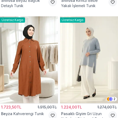
Shirosa
Beyaz Bağcık
Shirosa
Kırmızı Bebe
Detaylı Tunik
Yakalı İşlemeli Tunik
Ücretsiz Kargo
Ücretsiz Kargo
2
1.723,50TL
1.915,00TL
1.224,00TL
1.274,00TL
Beyza
Kahverengi Tunik
Pasaklı Giyim
Gri Uzun