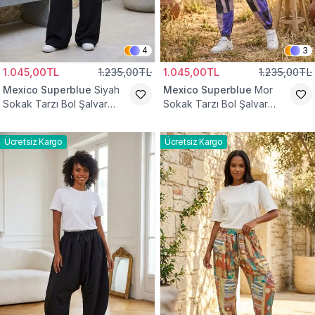
4
3
1.045,00TL
1.235,00TL
1.045,00TL
1.235,00TL
Mexico Superblue
Siyah
Mexico Superblue
Mor
Sokak Tarzı Bol Şalvar
Sokak Tarzı Bol Şalvar
Pantolon
Pantolon
Ücretsiz Kargo
Ücretsiz Kargo