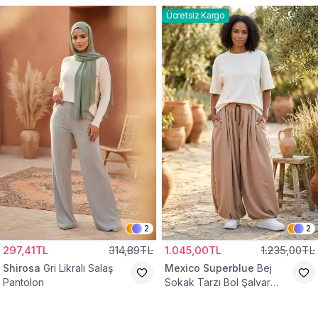
Ücretsiz Kargo
2
2
297,41TL
314,89TL
1.045,00TL
1.235,00TL
Shirosa
Gri Likralı Salaş
Mexico Superblue
Bej
Pantolon
Sokak Tarzı Bol Şalvar
Pantolon