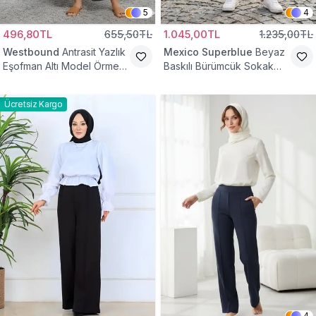
5
4
496,80TL
655,50TL
1.045,00TL
1.235,00TL
Westbound
Antrasit Yazlık
Mexico Superblue
Beyaz
Eşofman Altı Model Örme
Baskılı Bürümcük Sokak
Cepli Tesettür Pantolon
Tarzı Spor Baget Pantolon
Ücretsiz Kargo
4