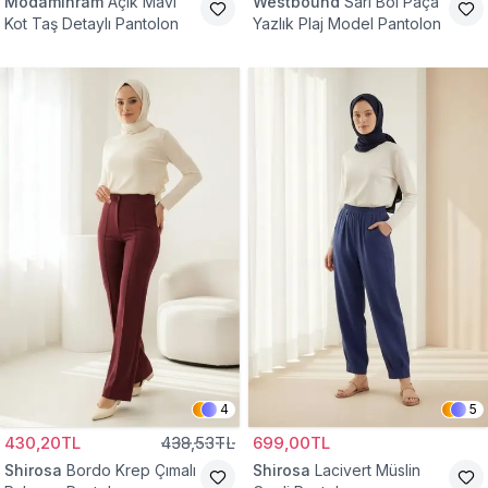
Modamihram
Açık Mavi
Westbound
Sarı Bol Paça
Kot Taş Detaylı Pantolon
Yazlık Plaj Model Pantolon
4
5
430,20TL
438,53TL
699,00TL
Shirosa
Bordo Krep Çımalı
Shirosa
Lacivert Müslin