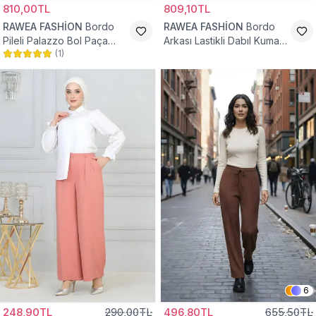
810,00TL
809,10TL
RAWEA FASHİON
Bordo
RAWEA FASHİON
Bordo
Pileli Palazzo Bol Paça
Arkası Lastikli Dabıl Kumaş
(
1
)
Yüksek Bel Tesettür
Palazzo Tesettür Pantolon
Pantolon
6
248,90TL
290,00TL
496,80TL
655,50TL