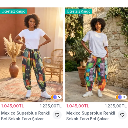
Tesettür Pantolon
Pantolon
Ücretsiz Kargo
Ücretsiz Kargo
5
3
1.045,00TL
1.235,00TL
1.045,00TL
1.235,00TL
Mexico Superblue
Renkli
Mexico Superblue
Renkli
Bol Sokak Tarzı Şalvar
Sokak Tarzı Bol Şalvar
Pantolon
Pantolon