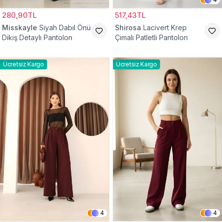
280,90TL
517,43TL
Misskayle
Siyah Dabıl Önü
Shirosa
Lacivert Krep
Dikiş Detaylı Pantolon
Çimalı Patletli Pantolon
Ücretsiz Kargo
Ücretsiz Kargo
4
4