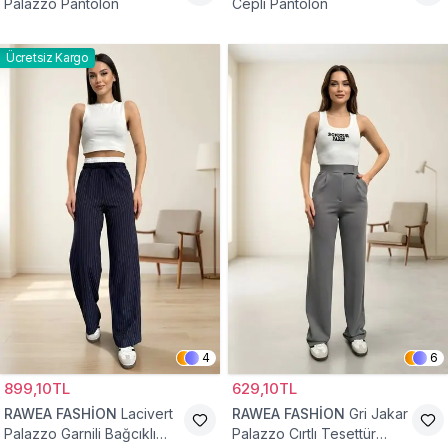
Palazzo Pantolon
Cepli Pantolon
Ücretsiz Kargo
4
6
899,10TL
629,10TL
RAWEA FASHİON
Lacivert
RAWEA FASHİON
Gri Jakar
Palazzo Garnili Bağcıklı
Palazzo Cırtlı Tesettür