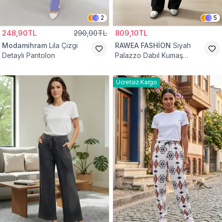
2
5
248,90TL
290,00TL
809,10TL
Modamihram
Lila Çizgi
RAWEA FASHİON
Siyah
Detaylı Pantolon
Palazzo Dabıl Kumaş
Tesettür Pantolon
Ücretsiz Kargo