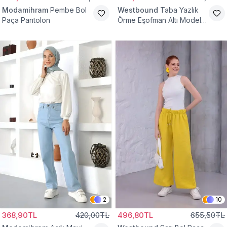
Modamihram
Pembe Bol
Westbound
Taba Yazlık
Paça Pantolon
Örme Eşofman Altı Model
Cepsiz Pantolon
2
10
368,90TL
420,00TL
496,80TL
655,50TL