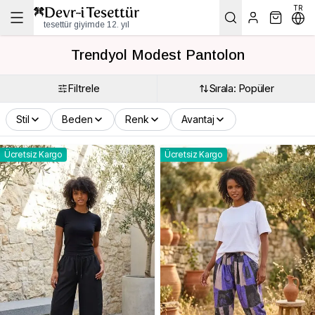
TR
tesettür giyimde 12. yıl
Trendyol Modest Pantolon
Filtrele
Sırala: Popüler
Stil
Beden
Renk
Avantaj
Ücretsiz Kargo
Ücretsiz Kargo