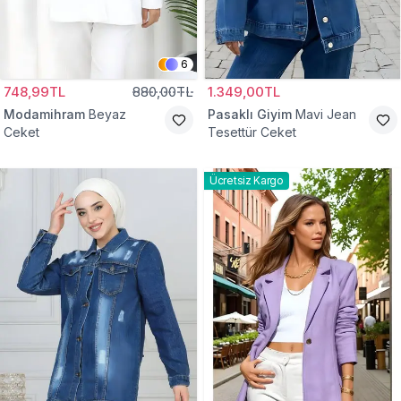
6
748,99TL
880,00TL
1.349,00TL
Modamihram
Beyaz
Pasaklı Giyim
Mavi Jean
Ceket
Tesettür Ceket
Ücretsiz Kargo