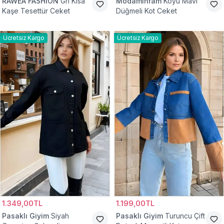
RAWEA FASHİON
Gri Kısa
Modamihram
Koyu Mavi
Kaşe Tesettür Ceket
Düğmeli Kot Ceket
Ücretsiz Kargo
Ücretsiz Kargo
1.349,00TL
1.199,00TL
Pasaklı Giyim
Siyah
Pasaklı Giyim
Turuncu Çift