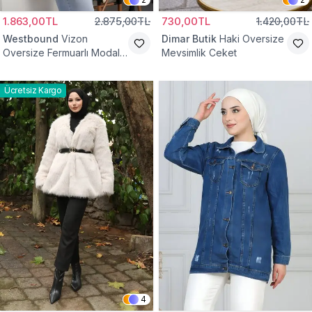
1.863,00TL
2.875,00TL
730,00TL
1.420,00TL
Westbound
Vizon
Dimar Butik
Haki Oversize
Oversize Fermuarlı Modal
Mevsimlik Ceket
Sweat Ceket
Ücretsiz Kargo
4