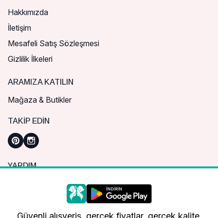
Hakkımızda
İletişim
Mesafeli Satış Sözleşmesi
Gizlilik İlkeleri
ARAMIZA KATILIN
Mağaza & Butikler
TAKIP EDIN
YARDIM
Sık Sorulan Sorular
Nasıl Sipariş Verebilirim?
Daha iyi bir alışveriş deneyimi için çerezleri
kullanıyoruz.
Kargo ve Teslimat
Güvenli alışveriş, gerçek fiyatlar, gerçek kalite.