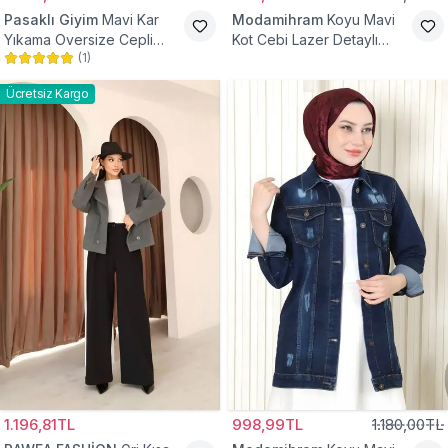
Pasaklı Giyim
Mavi Kar
Modamihram
Koyu Mavi
Yıkama Oversize Cepli
Kot Cebi Lazer Detaylı
(
1
)
Düğmeli Tesettür Gömlek
Ceket
Ceket
Ücretsiz Kargo
1.196,81TL
998,99TL
1.180,00TL