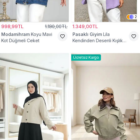
2
998,99TL
1.180,00TL
1.349,00TL
Modamihram
Koyu Mavi
Pasaklı Giyim
Lila
Kot Düğmeli Ceket
Kendinden Desenli Kışlık
Astarlı Tek Düğmeli
Tesettür Ceket
Ücretsiz Kargo