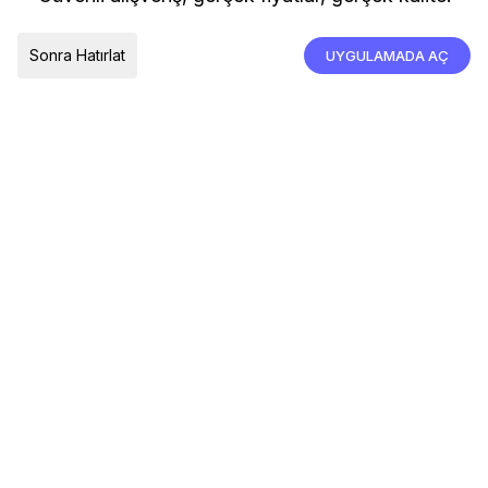
İade, İptal ve Değişim
Çerez Tercihleri
Tümünü Kabul Et
Sonra Hatırlat
UYGULAMADA AÇ
TESLIMAT ÜLKESI
Türkiye
© 2026 Devr-i Tesettür -
Her Hakkı Saklıdır
Çerez Tercihleri
Çerez Politikası