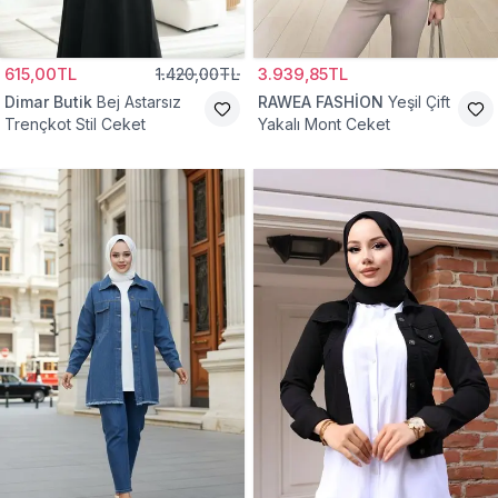
615,00TL
1.420,00TL
3.939,85TL
Dimar Butik
Bej Astarsız
RAWEA FASHİON
Yeşil Çift
Trençkot Stil Ceket
Yakalı Mont Ceket