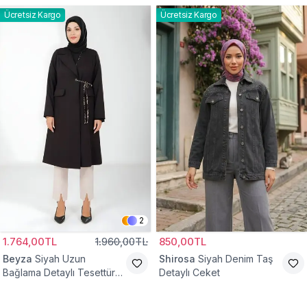
Ücretsiz Kargo
Ücretsiz Kargo
2
1.764,00TL
1.960,00TL
850,00TL
Beyza
Siyah Uzun
Shirosa
Siyah Denim Taş
Bağlama Detaylı Tesettür
Detaylı Ceket
Ceket