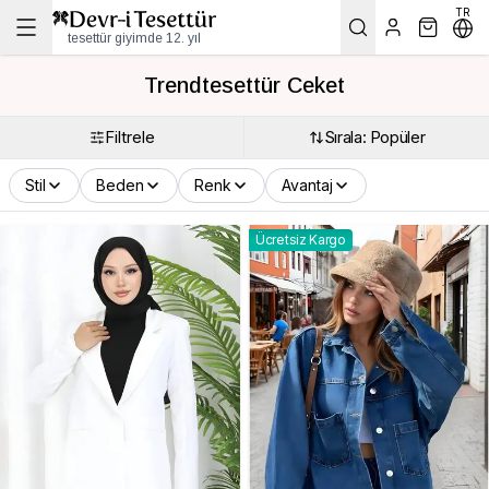
TR
tesettür giyimde 12. yıl
Trendtesettür Ceket
Filtrele
Sırala: Popüler
Stil
Beden
Renk
Avantaj
Ücretsiz Kargo