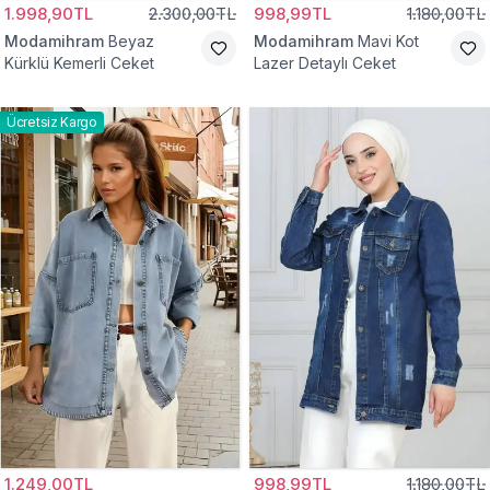
1.998,90TL
2.300,00TL
998,99TL
1.180,00TL
Modamihram
Beyaz
Modamihram
Mavi Kot
Kürklü Kemerli Ceket
Lazer Detaylı Ceket
Ücretsiz Kargo
1.249,00TL
998,99TL
1.180,00TL