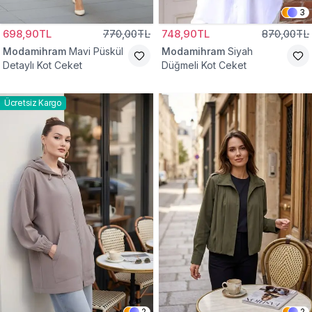
3
698,90TL
770,00TL
748,90TL
870,00TL
Modamihram
Mavi Püskül
Modamihram
Siyah
Detaylı Kot Ceket
Düğmeli Kot Ceket
Ücretsiz Kargo
2
2