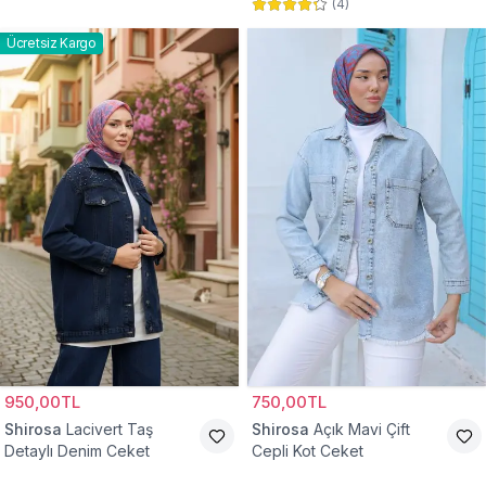
(
4
)
Ücretsiz Kargo
950,00TL
750,00TL
Shirosa
Lacivert Taş
Shirosa
Açık Mavi Çift
Detaylı Denim Ceket
Cepli Kot Ceket