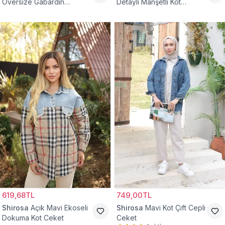
Oversize Gabardin
Detaylı Manşetli Kot
Tesettür Ceket
Tesettür Ceket
619,68TL
749,00TL
Shirosa
Açık Mavi Ekoseli
Shirosa
Mavi Kot Çift Cepli
Dokuma Kot Ceket
Ceket