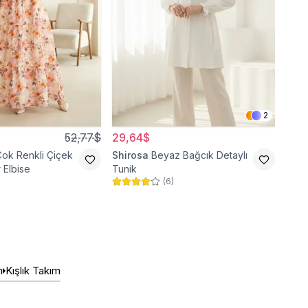
2
52,77$
29,64$
151
Çok Renkli Çiçek
Shirosa
Beyaz Bağcık Detaylı
Bey
 Elbise
Tunik
(
6
)
m
Kışlık Takım