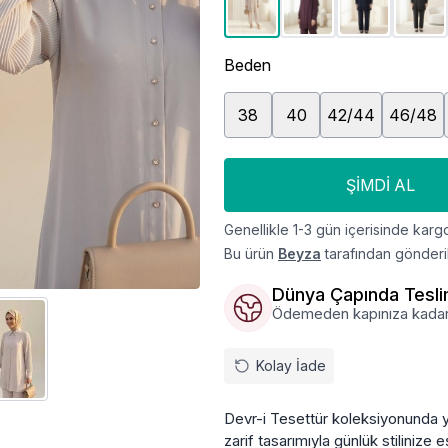
Beden
38
40
42/44
46/48
ŞIMDI AL
Genellikle 1-3 gün içerisinde kargo
Bu ürün
Beyza
tarafından gönderil
Dünya Çapında Tesl
Ödemeden kapınıza kadar, ü
Kolay İade
Devr-i Tesettür koleksiyonunda ye
zarif tasarımıyla günlük stilinize e