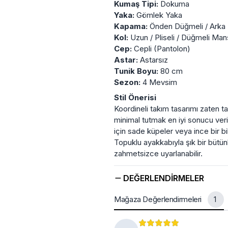
Kumaş Tipi:
Dokuma
Yaka:
Gömlek Yaka
Kapama:
Önden Düğmeli / Arka L
Kol:
Uzun / Pliseli / Düğmeli Man
Cep:
Cepli (Pantolon)
Astar:
Astarsız
Tunik Boyu:
80 cm
Sezon:
4 Mevsim
Stil Önerisi
Koordineli takım tasarımı zaten 
minimal tutmak en iyi sonucu verir
için sade küpeler veya ince bir bil
Topuklu ayakkabıyla şık bir bütün
zahmetsizce uyarlanabilir.
DEĞERLENDIRMELER
Mağaza Değerlendirmeleri
1