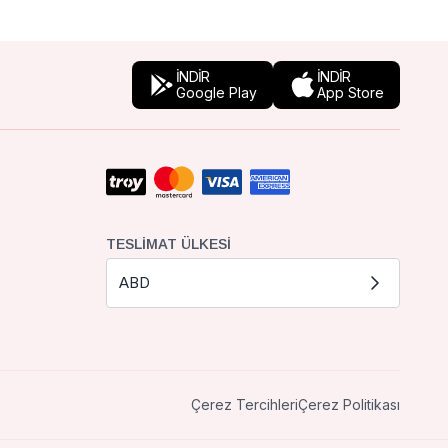
İNDİR
İNDİR
Google Play
App Store
TESLIMAT ÜLKESI
ABD
Çerez Tercihleri
Çerez Politikası