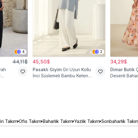
4
2
44,11$
45,50$
34,29$
yah
Pasaklı Giyim
Gri Uzun Kollu
Dimar Butik
r
İnci Süslemeli Bambu Keten
Desenli Bahar
Tunik
Gri Takım
Ofis Takım
Baharlık Takım
Yazlık Takım
Sonbaharlık Takı