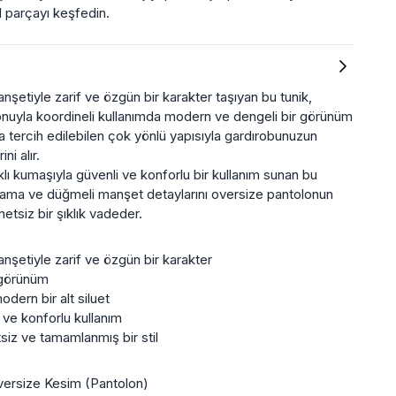
el parçayı keşfedin.
anşetiyle zarif ve özgün bir karakter taşıyan bu tunik,
nuyla koordineli kullanımda modern ve dengeli bir görünüm
 tercih edilebilen çok yönlü yapısıyla gardırobunuzun
ni alır.
ı kumaşıyla güvenli ve konforlu bir kullanım sunan bu
pama ve düğmeli manşet detaylarını oversize pantolonun
etsiz bir şıklık vadeder.
anşetiyle zarif ve özgün bir karakter
r görünüm
dern bir alt siluet
 ve konforlu kullanım
siz ve tamamlanmış bir stil
versize Kesim (Pantolon)