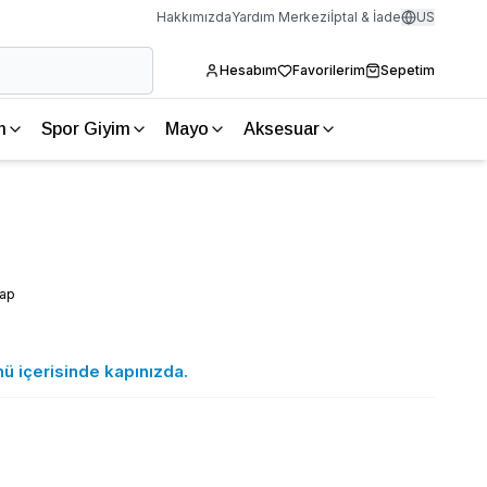
Hakkımızda
Yardım Merkezi
İptal & İade
US
Hesabım
Favorilerim
Sepetim
m
Spor Giyim
Mayo
Aksesuar
vap
nü içerisinde kapınızda.