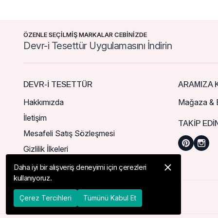
ÖZENLE SEÇİLMİŞ MARKALAR CEBİNİZDE
Devr-i Tesettür Uygulamasını İndirin
DEVR-I TESETTÜR
ARAMIZA K
Hakkımızda
Mağaza & B
İletişim
TAKIP EDI
Mesafeli Satış Sözleşmesi
Gizlilik İlkeleri
Daha iyi bir alışveriş deneyimi için çerezleri
kullanıyoruz.
© 2026 Devr-i Tesettür -
Her Hakkı Saklıdır
Çerez Tercihleri
Tümünü Kabul Et