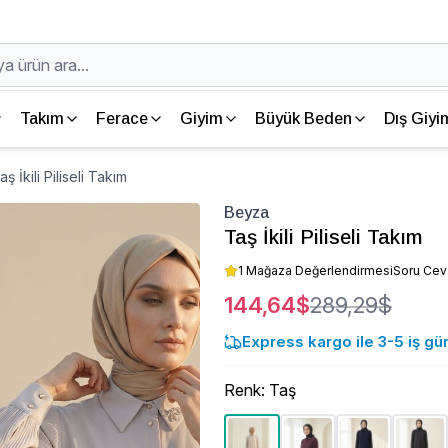
Takım
Ferace
Giyim
Büyük Beden
Dış Giyi
 İkili Piliseli Takım
Beyza
Taş İkili Piliseli Takım
1 Mağaza Değerlendirmesi
Soru Ce
144,64$
289,29$
Express kargo ile 3-5 iş gü
Renk
:
Taş