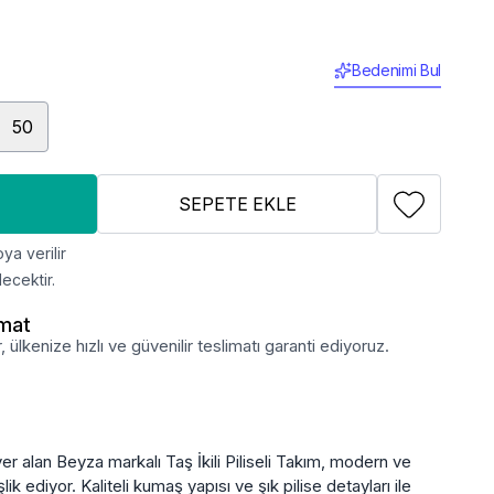
Bedenimi Bul
50
SEPETE EKLE
ya verilir
ecektir.
imat
lkenize hızlı ve güvenilir teslimatı garanti ediyoruz.
r alan Beyza markalı Taş İkili Piliseli Takım, modern ve
şlik ediyor. Kaliteli kumaş yapısı ve şık pilise detayları ile