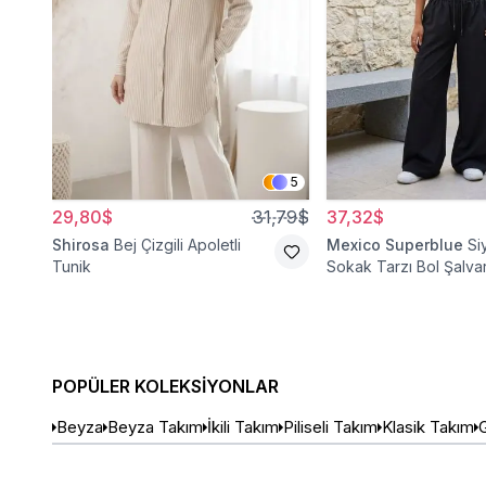
5
29,80$
31,79$
37,32$
Shirosa
Bej Çizgili Apoletli
Mexico Superblue
Si
Tunik
Sokak Tarzı Bol Şalva
Pantolon
POPÜLER KOLEKSIYONLAR
Beyza
Beyza Takım
İkili Takım
Piliseli Takım
Klasik Takım