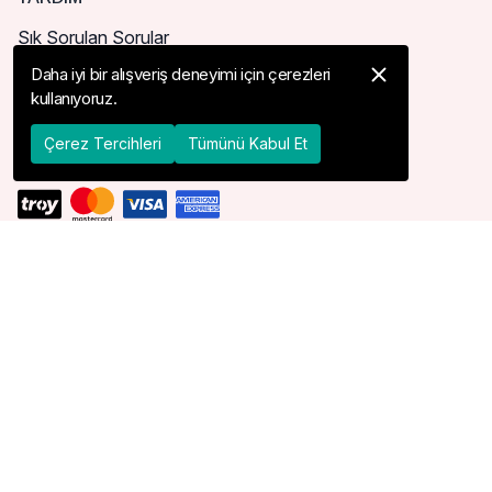
Sık Sorulan Sorular
Nasıl Sipariş Verebilirim?
Daha iyi bir alışveriş deneyimi için çerezleri
kullanıyoruz.
Kargo ve Teslimat
İade, İptal ve Değişim
Çerez Tercihleri
Tümünü Kabul Et
TESLIMAT ÜLKESI
ABD
© 2026 Devr-i Tesettür -
Her Hakkı Saklıdır
Çerez Tercihleri
Çerez Politikası