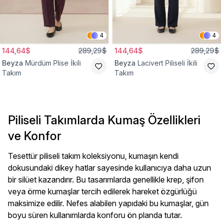
4
4
144,64$
289,29$
144,64$
289,29$
Beyza
Mürdüm Plise İkili
Beyza
Lacivert Piliseli İkili
Takım
Takım
Piliseli Takımlarda Kumaş Özellikleri
ve Konfor
Tesettür piliseli takım koleksiyonu, kumaşın kendi
dokusundaki dikey hatlar sayesinde kullanıcıya daha uzun
bir silüet kazandırır. Bu tasarımlarda genellikle krep, şifon
veya örme kumaşlar tercih edilerek hareket özgürlüğü
maksimize edilir. Nefes alabilen yapıdaki bu kumaşlar, gün
boyu süren kullanımlarda konforu ön planda tutar.