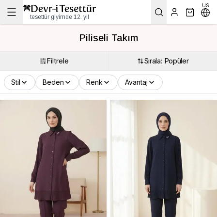
US
tesettür giyimde 12. yıl
Piliseli Takım
Filtrele
Sırala: Popüler
Stil
Beden
Renk
Avantaj