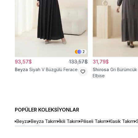
2
93,57$
133,57$
31,79$
Beyza
Siyah V Büzgülü Ferace
Shirosa
Gri Bürümcük 
Elbise
POPÜLER KOLEKSIYONLAR
Beyza
Beyza Takım
İkili Takım
Piliseli Takım
Klasik Takım
S