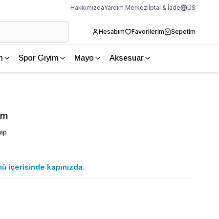
Hakkımızda
Yardım Merkezi
İptal & İade
US
Hesabım
Favorilerim
Sepetim
m
Spor Giyim
Mayo
Aksesuar
ım
vap
nü içerisinde kapınızda.