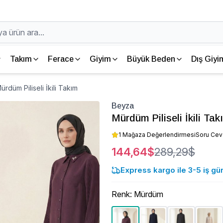
Takım
Ferace
Giyim
Büyük Beden
Dış Giyi
rdüm Piliseli İkili Takım
Beyza
Mürdüm Piliseli İkili Tak
1 Mağaza Değerlendirmesi
Soru Ce
144,64$
289,29$
Express kargo ile 3-5 iş gü
Renk
:
Mürdüm