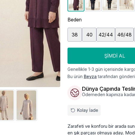
Beden
38
40
42/44
46/48
ŞIMDI AL
Genellikle 1-3 gün içerisinde kargo
Bu ürün
Beyza
tarafından gönderil
Dünya Çapında Tesl
Ödemeden kapınıza kadar, ü
Kolay İade
Zarafeti ve konforu bir arada sun
en şık parçası olmaya aday. Mode