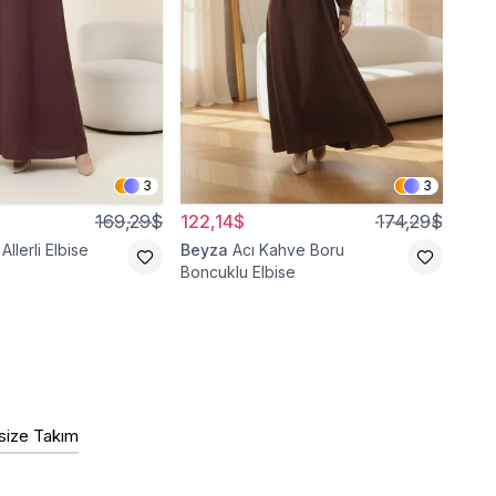
3
3
169,29$
122,14$
174,29$
150
Allerli Elbise
Beyza
Acı Kahve Boru
Bey
Boncuklu Elbise
size Takım