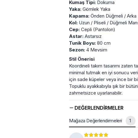
Kumaş Tipi:
Dokuma
Yaka:
Gömlek Yaka
Kapama:
Önden Düğmeli / Arka L
Kol:
Uzun / Pliseli / Düğmeli Man
Cep:
Cepli (Pantolon)
Astar:
Astarsız
Tunik Boyu:
80 cm
Sezon:
4 Mevsim
Stil Önerisi
Koordineli takım tasarımı zaten 
minimal tutmak en iyi sonucu verir
için sade küpeler veya ince bir bil
Topuklu ayakkabıyla şık bir bütün
zahmetsizce uyarlanabilir.
DEĞERLENDIRMELER
Mağaza Değerlendirmeleri
1