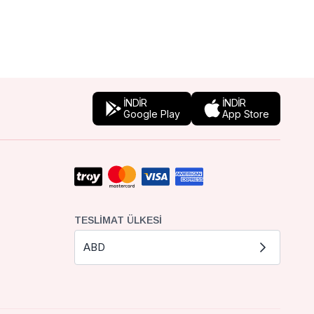
İNDİR
İNDİR
Google Play
App Store
TESLIMAT ÜLKESI
ABD