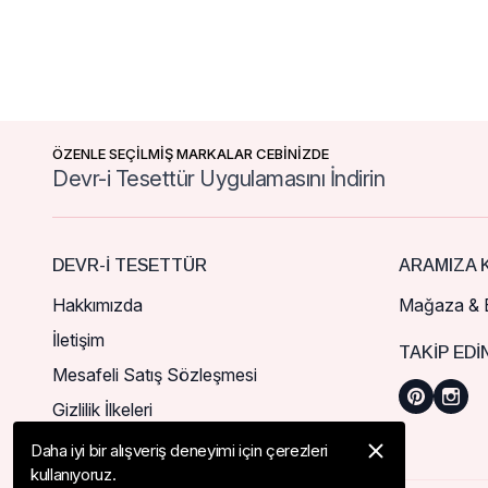
ÖZENLE SEÇİLMİŞ MARKALAR CEBİNİZDE
Devr-i Tesettür Uygulamasını İndirin
DEVR-I TESETTÜR
ARAMIZA K
Hakkımızda
Mağaza & B
İletişim
TAKIP EDI
Mesafeli Satış Sözleşmesi
Gizlilik İlkeleri
Daha iyi bir alışveriş deneyimi için çerezleri
kullanıyoruz.