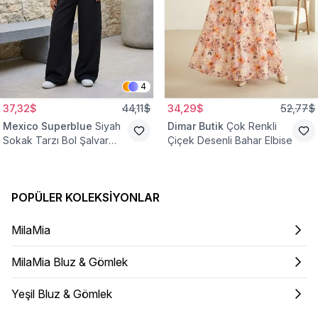
4
37,32$
44,11$
34,29$
52,77$
Mexico Superblue
Siyah
Dimar Butik
Çok Renkli
Sokak Tarzı Bol Şalvar
Çiçek Desenli Bahar Elbise
Pantolon
POPÜLER KOLEKSIYONLAR
MilaMia
MilaMia Bluz & Gömlek
Yeşil Bluz & Gömlek