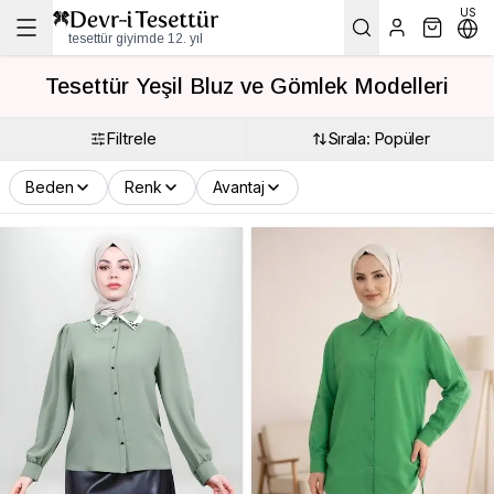
US
tesettür giyimde 12. yıl
Tesettür Yeşil Bluz ve Gömlek Modelleri
Filtrele
Sırala: Popüler
Beden
Renk
Avantaj