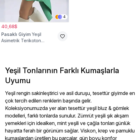
4
40,68$
Pasaklı Giyim
Yeşil
Asimetrik Terikoton
Gömlek Tunik
Yeşil Tonlarının Farklı Kumaşlarla
Uyumu
Yeşil rengin sakinleştirici ve asil duruşu, tesettür giyimde en
çok tercih edilen renklerin başında gelir.
Koleksiyonumuzda yer alan tesettür yeşil bluz & gömlek
modelleri, farklı tonlarda sunulur. Zümrüt yeşili şık akşam
yemekleri için idealken, mint yeşili ve çağla tonları günlük
hayatta ferah bir görünüm sağlar. Viskon, krep ve pamuklu
kumaşlardan üretilen bu parçalar, gün boyu konfor