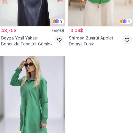
3
4
48,70$
54,11$
13,06$
Beyza
Yeşil Yakası
Shirosa
Zümrüt Apolet
Boncuklu Tesettür Gömlek
Detaylı Tunik