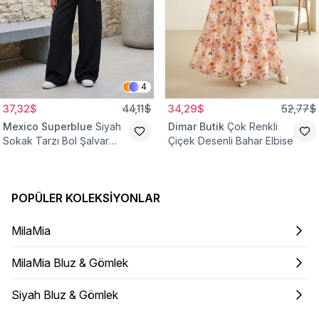
4
37,32$
44,11$
34,29$
52,77$
Mexico Superblue
Siyah
Dimar Butik
Çok Renkli
Sokak Tarzı Bol Şalvar
Çiçek Desenli Bahar Elbise
Pantolon
POPÜLER KOLEKSIYONLAR
MilaMia
MilaMia Bluz & Gömlek
Siyah Bluz & Gömlek