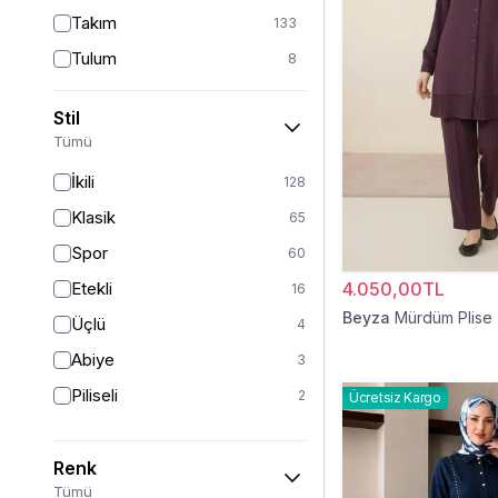
Takım
133
Tulum
8
Pantolon
152
Stil
Etek
19
Tümü
Pantolon Etek
2
İkili
128
Bluz & Gömlek
15
Klasik
65
Kazak
7
Spor
60
Eşofman
65
Etekli
4.050,00TL
16
Şal
6
Beyza
Mürdüm Plise İ
Üçlü
4
Bone
15
Abiye
3
Ferace
126
Piliseli
2
Ücretsiz Kargo
Kap & Pardesü
23
Trençkot
32
Renk
Hırka
4
Tümü