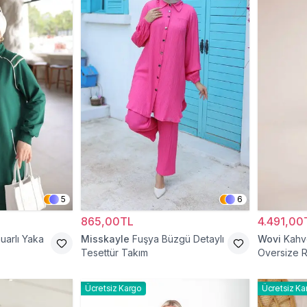
5
6
865,00TL
4.491,00
uarlı Yaka
Misskayle
Fuşya Büzgü Detaylı
Wovi
Kahve
Tesettür Takım
Oversize R
Ücretsiz Kargo
Ücretsiz Ka