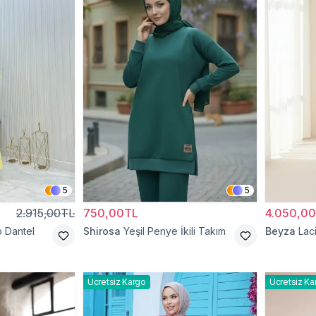
5
5
2.915,00TL
750,00TL
4.050,0
o Dantel
Shirosa
Yeşil Penye İkili Takım
Beyza
Laci
Ücretsiz Kargo
Ücretsiz Ka