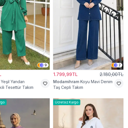
9
2
L
1.799,99TL
2.180,00TL
Yeşil Yandan
Modamihram
Koyu Mavi Denim
kili Tesettür Takım
Taş Cepli Takım
rgo
Ücretsiz Kargo