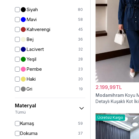
Yelek
12
Siyah
80
Ceket
24
Mavi
58
Mont
20
Kahverengi
45
Kız Çocuk Elbise
20
Bej
36
Kız Çocuk Giyim
33
Lacivert
32
Panço
5
Yeşil
28
Kaban
41
Pembe
23
Tam Kapalı Mayo
224
Haki
20
Yarım Kapalı Mayo
59
2.199,99TL
Gri
19
Modamihram
Koyu M
Kız Çocuk Pantolon
5
Bordo
16
Detaylı Kuşaklı Kot İki
Materyal
Kız Çocuk Takım
6
Mor
9
Tümü
Kız Çocuk Etek
2
Ücretsiz Kargo
Beyaz
9
Kumaş
59
Ekru
7
Dokuma
37
Turuncu
4