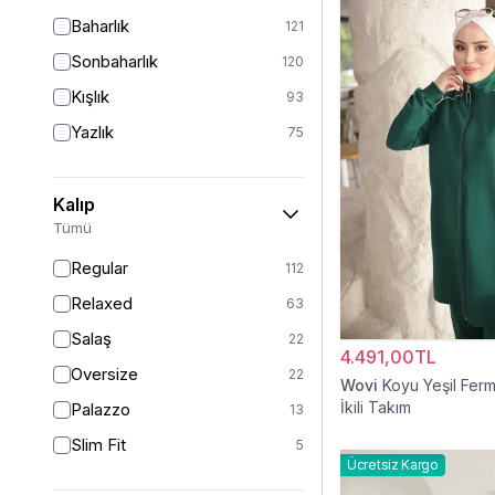
Baharlık
121
Sonbaharlık
120
Kışlık
93
Yazlık
75
Kalıp
Tümü
Regular
112
Relaxed
63
Salaş
22
4.491,00TL
Oversize
22
Wovi
Koyu Yeşil Ferm
İkili Takım
Palazzo
13
Slim Fit
5
Ücretsiz Kargo