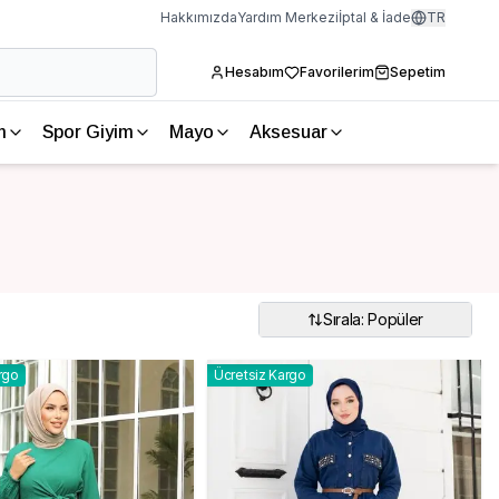
Hakkımızda
Yardım Merkezi
İptal & İade
TR
Hesabım
Favorilerim
Sepetim
m
Spor Giyim
Mayo
Aksesuar
Sırala: Popüler
rgo
Ücretsiz Kargo