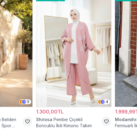
5
4
1.300,00TL
1.999,99
lı Belden
Shirosa
Pembe Çiçekli
Modamih
i Spor
Boncuklu İkili Kimono Takım
Fermuarlı İ