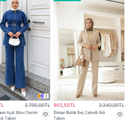
2
TL
2.700,00TL
902,50TL
2.340,00TL
ram
Açık Mavi Denim
Dimar Butik
Bej Ceketli İkili
kili Takım
Takım