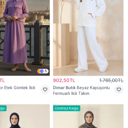
5
TL
902,50TL
1.765,00TL
r Etek Gömlek İkili
Dimar Butik
Beyaz Kapüşonlu
Fermuarlı İkili Takım
rgo
Ücretsiz Kargo