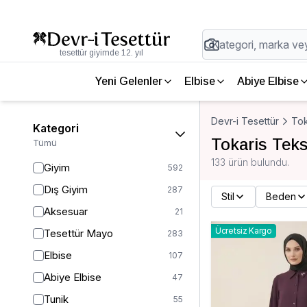
tesettür giyimde 12. yıl
Yeni Gelenler
Elbise
Abiye Elbise
Devr-i Tesettür
Tok
Kategori
Tokaris Teks
Tümü
133 ürün bulundu.
Giyim
592
Dış Giyim
287
Stil
Beden
Aksesuar
21
Ücretsiz Kargo
Tesettür Mayo
283
Elbise
107
Abiye Elbise
47
Tunik
55