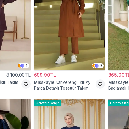
4
9
8.100,00TL
699,90TL
865,00T
kili Takım
Misskayle
Kahverengi İkili Ay
Misskayle
Parça Detaylı Tesettür Takım
Bağlamalı İ
Ücretsiz Kargo
Ücretsiz Ka