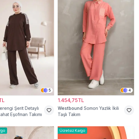
5
4
TL
1.454,75TL
rengi Şerit Detaylı
Westbound
Somon Yazlık İkili
ahat Eşofman Takımı
Taşlı Takım
rgo
Ücretsiz Kargo