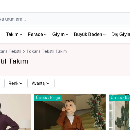
Takım
Ferace
Giyim
Büyük Beden
Dış Giyi
aris Tekstil
Tokaris Tekstil Takım
til Takım
Renk
Avantaj
Ücretsiz Kargo
Ücretsiz Ka