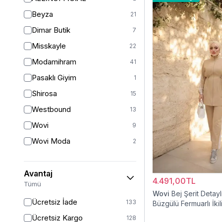
2XL/3XL
4
Beyza
21
STANDART
2
Dimar Butik
7
XL/L
1
Misskayle
22
L-XL
1
Modamihram
41
XL-XXL
1
Pasaklı Giyim
1
2XL
5
Shirosa
15
36
2
Westbound
13
38
56
Wovi
9
1 (38-40-42)
1
Wovi Moda
2
40
77
42
66
Avantaj
4.491,00TL
42/44
15
Tümü
Wovi
Bej Şerit Detay
44
61
Ücretsiz İade
133
Büzgülü Fermuarlı İkil
46
54
Eşofman Takımı
Ücretsiz Kargo
128