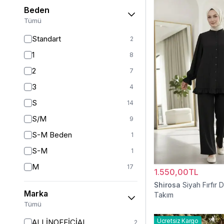
Beden
Tümü
Standart
2
1
8
2
7
3
4
S
14
S/M
9
S-M Beden
1
S-M
1
M
17
1.550,00TL
L
15
Shirosa
Siyah Fırfır De
Marka
Takım
L/XL
8
Tümü
XL
15
Ücretsiz Kargo
ALLİNOFFİCİAL
2