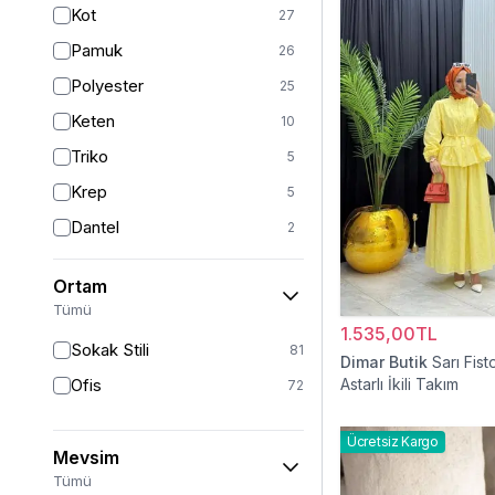
Kot
27
Sarı
4
Pamuk
26
Pudra
3
Polyester
25
Turkuaz
2
Keten
10
Triko
5
Krep
5
Dantel
2
Viskon
2
Ortam
Kürk
1
Tümü
Müslin
1.535,00TL
1
Sokak Stili
81
Dimar Butik
Sarı Fist
Ofis
Astarlı İkili Takım
72
Ücretsiz Kargo
Mevsim
Tümü