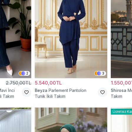
2
3
2.750,00TL
5.540,00TL
1.550,00
avi İnci
Beyza
Parlement Pantolon
Shirosa
Mo
li Takım
Tunik İkili Takım
Takım
Ücretsiz Ka