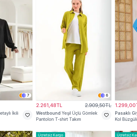
7
6
2.261,48TL
2.909,50TL
1.299,00
taylı İkili
Westbound
Yeşil Üçlü Gömlek
Pasaklı G
Pantolon T-shirt Takım
Kol Büzgülü
Tesettür İk
Ücretsiz Kargo
Ücretsiz Ka