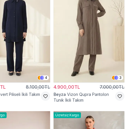
4
3
0TL
8.100,00TL
4.900,00TL
7.000,00TL
vert Piliseli İkili Takım
Beyza
Vizon Qupra Pantolon
Tunik İkili Takım
rgo
Ücretsiz Kargo