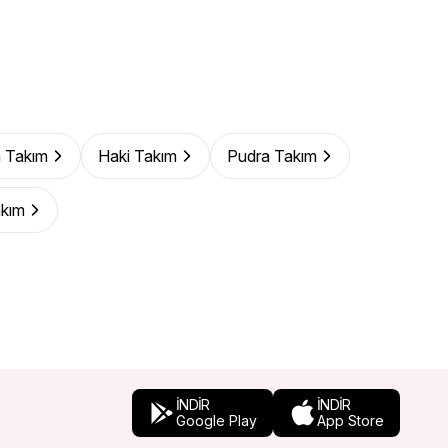
 Takım
Haki Takım
Pudra Takım
akım
İNDİR
İNDİR
Google Play
App Store