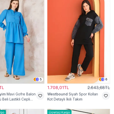
5
6
TL
1.708,01TL
2.643,68TL
iyim
Mavi Gofre Balon
Westbound
Siyah Spor Kolları
 Beli Lastikli Cepli
Kot Detaylı İkili Takım
ili Takım
rgo
Ücretsiz Kargo