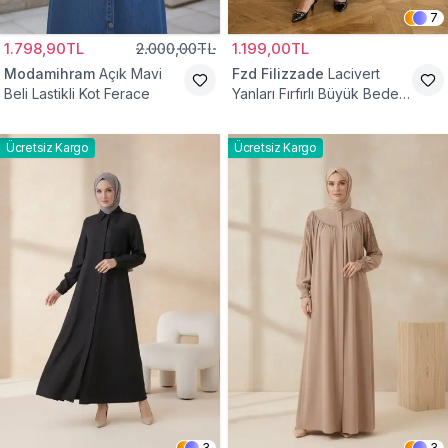
7
1.798,90TL
2.000,00TL
1.199,00TL
Modamihram
Açık Mavi
Fzd Filizzade
Lacivert
Beli Lastikli Kot Ferace
Yanları Fırfırlı Büyük Beden
Elbise Ferace
Ücretsiz Kargo
Ücretsiz Kargo
3
3