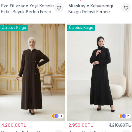
Fzd Filizzade
Yeşil Komple
Misskayle
Kahverengi
Fırfırlı Büyük Beden Ferace
Büzgü Detaylı Ferace
Elbise
Ücretsiz Kargo
Ücretsiz Kargo
3
2
4.200,00TL
2.950,00TL
4.210,00TL