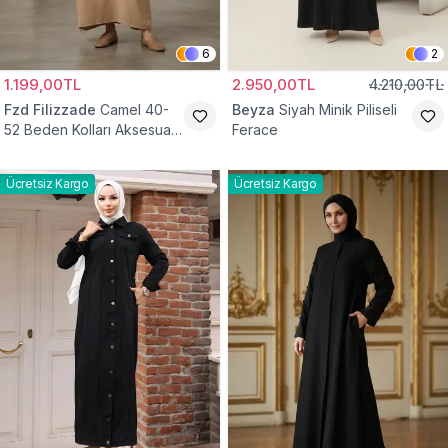
6
2
1.199,00TL
2.950,00TL
4.210,00TL
Fzd Filizzade
Camel 40-
Beyza
Siyah Minik Piliseli
52 Beden Kolları Aksesuar
Ferace
Detaylı Elbise Ferace
Ücretsiz Kargo
Ücretsiz Kargo