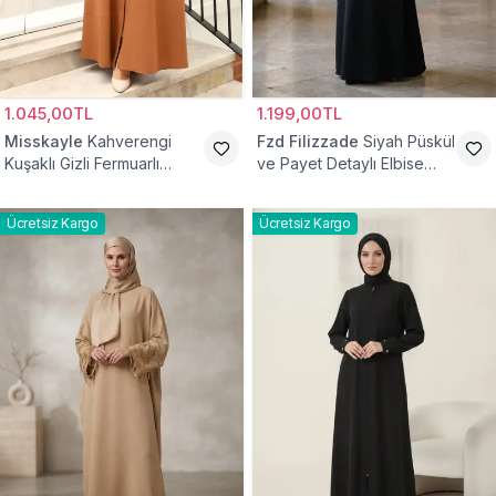
1.045,00TL
1.199,00TL
Misskayle
Kahverengi
Fzd Filizzade
Siyah Püskül
Kuşaklı Gizli Fermuarlı
ve Payet Detaylı Elbise
Ferace
Ferace
Ücretsiz Kargo
Ücretsiz Kargo