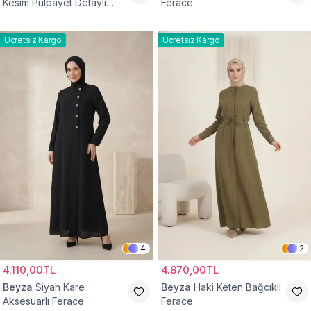
Kesim Pulpayet Detaylı
Ferace
Fermuarlı Ferace
Ücretsiz Kargo
Ücretsiz Kargo
4
2
4.110,00TL
4.870,00TL
Beyza
Siyah Kare
Beyza
Haki Keten Bağcıklı
Aksesuarlı Ferace
Ferace