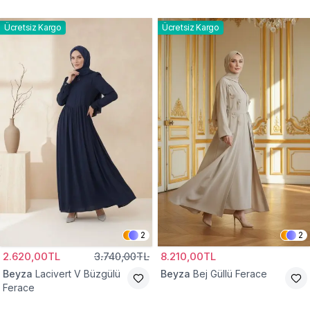
Ücretsiz Kargo
Ücretsiz Kargo
2
2
2.620,00TL
3.740,00TL
8.210,00TL
Beyza
Lacivert V Büzgülü
Beyza
Bej Güllü Ferace
Ferace