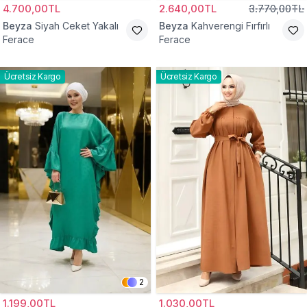
4.700,00TL
2.640,00TL
3.770,00TL
Beyza
Siyah Ceket Yakalı
Beyza
Kahverengi Fırfırlı
Ferace
Ferace
Ücretsiz Kargo
Ücretsiz Kargo
2
1.199,00TL
1.030,00TL