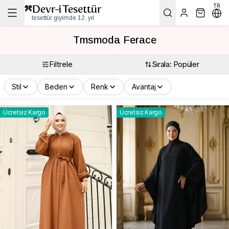
TR
tesettür giyimde 12. yıl
Tmsmoda Ferace
Filtrele
Sırala: Popüler
Stil
Beden
Renk
Avantaj
Ücretsiz Kargo
Ücretsiz Kargo