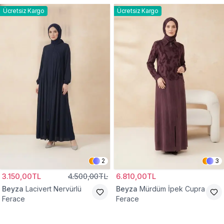
Ücretsiz Kargo
Ücretsiz Kargo
2
3
3.150,00TL
4.500,00TL
6.810,00TL
Beyza
Lacivert Nervürlü
Beyza
Mürdüm İpek Cupra
Ferace
Ferace