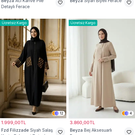
Beyza
Acı Kahve Pile
Beyza
Siyah Biyeli Ferace
Detaylı Ferace
Ücretsiz Kargo
Ücretsiz Kargo
12
4
1.999,00TL
3.860,00TL
Fzd Filizzade
Siyah Salaş
Beyza
Bej Aksesuarlı