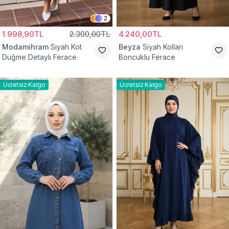
2
1.998,90TL
2.300,00TL
4.240,00TL
Modamihram
Siyah Kot
Beyza
Siyah Kolları
Düğme Detaylı Ferace
Boncuklu Ferace
Ücretsiz Kargo
Ücretsiz Kargo