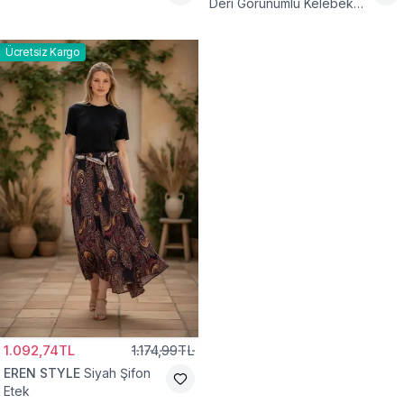
Deri Görünümlü Kelebek
ve Taş Detaylı Pamuklu
Viskon Etek
Ücretsiz Kargo
1.092,74TL
1.174,99TL
EREN STYLE
Siyah Şifon
Etek