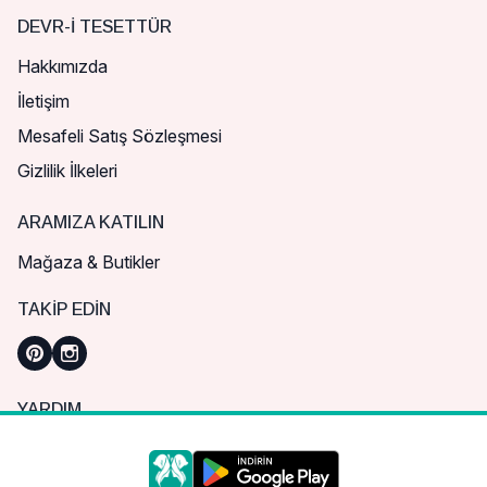
DEVR-I TESETTÜR
Hakkımızda
İletişim
Mesafeli Satış Sözleşmesi
Gizlilik İlkeleri
ARAMIZA KATILIN
Mağaza & Butikler
TAKIP EDIN
YARDIM
Sık Sorulan Sorular
Nasıl Sipariş Verebilirim?
Daha iyi bir alışveriş deneyimi için çerezleri