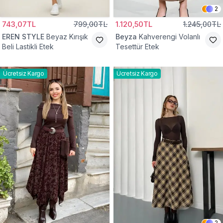
2
743,07TL
799,00TL
1.120,50TL
1.245,00TL
EREN STYLE
Beyaz Kırışık
Beyza
Kahverengi Volanlı
Beli Lastikli Etek
Tesettür Etek
Ücretsiz Kargo
Ücretsiz Kargo
2