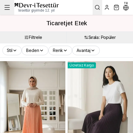
TR
tesettür giyimde 12. yıl
Ticaretjet Etek
Filtrele
Sırala: Popüler
Stil
Beden
Renk
Avantaj
Ücretsiz Kargo