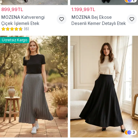
899,99TL
1.199,99TL
MOZENA
Kahverengi
MOZENA
Bej Ekose
Çiçek İşlemeli Etek
Desenli Kemer Detaylı Etek
(
6
)
Ücretsiz Kargo
3