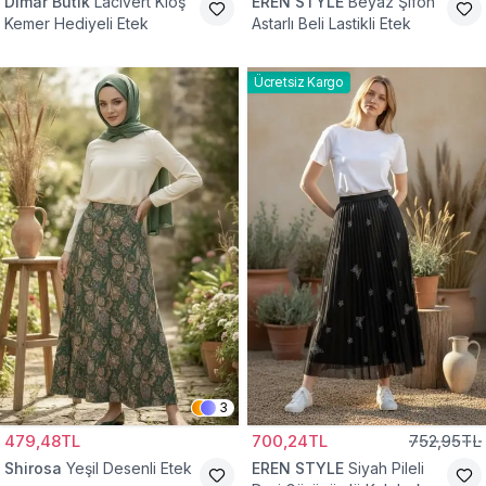
Dimar Butik
Lacivert Kloş
EREN STYLE
Beyaz Şifon
Kemer Hediyeli Etek
Astarlı Beli Lastikli Etek
Ücretsiz Kargo
3
479,48TL
700,24TL
752,95TL
Shirosa
Yeşil Desenli Etek
EREN STYLE
Siyah Pileli