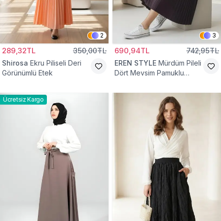
2
3
289,32TL
350,00TL
690,94TL
742,95TL
Shirosa
Ekru Piliseli Deri
EREN STYLE
Mürdüm Pileli
Görünümlü Etek
Dört Mevsim Pamuklu
Dokuma Viskon Etek
Ücretsiz Kargo