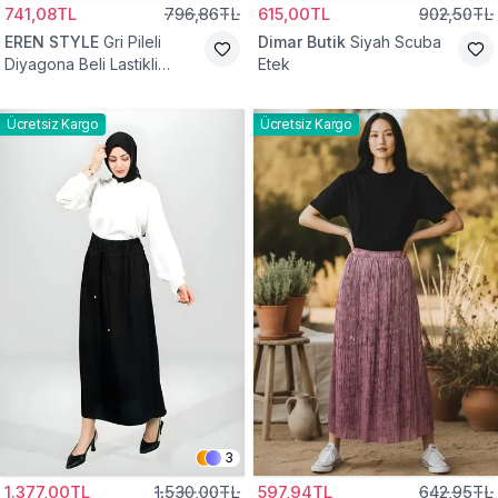
741,08TL
796,86TL
615,00TL
902,50TL
EREN STYLE
Gri Pileli
Dimar Butik
Siyah Scuba
Diyagona Beli Lastikli
Etek
Pamuklu Etek
Ücretsiz Kargo
Ücretsiz Kargo
3
1.377,00TL
1.530,00TL
597,94TL
642,95TL