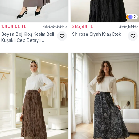
2
1.404,00TL
1.560,00TL
285,94TL
328,13TL
Beyza
Bej Kloş Kesim Beli
Shirosa
Siyah Kraş Etek
Kuşaklı Cep Detaylı
Tesettür Etek