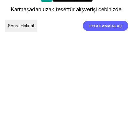
kullanıyoruz.
Kargo ve Teslimat
Karmaşadan uzak tesettür alışverişi cebinizde.
İade, İptal ve Değişim
Çerez Tercihleri
Tümünü Kabul Et
Sonra Hatırlat
UYGULAMADA AÇ
TESLIMAT ÜLKESI
Türkiye
© 2026 Devr-i Tesettür -
Her Hakkı Saklıdır