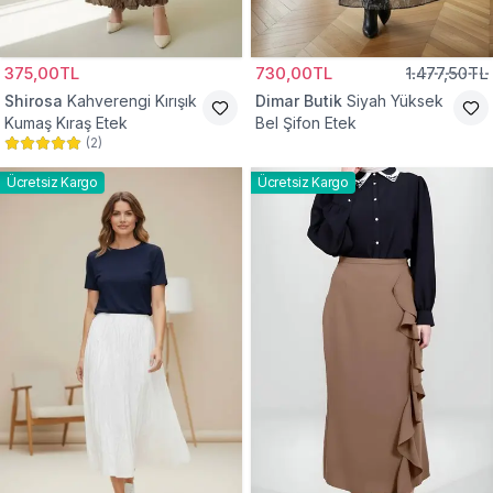
375,00TL
730,00TL
1.477,50TL
Shirosa
Kahverengi Kırışık
Dimar Butik
Siyah Yüksek
Kumaş Kıraş Etek
Bel Şifon Etek
(
2
)
Ücretsiz Kargo
Ücretsiz Kargo