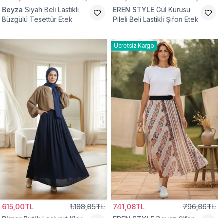
Beyza
Siyah Beli Lastikli
EREN STYLE
Gül Kurusu
Büzgülü Tesettür Etek
Pileli Beli Lastikli Şifon Etek
Ücretsiz Kargo
615,00TL
1.188,85TL
741,08TL
796,86TL