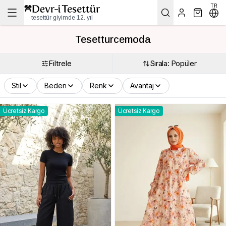
TR
tesettür giyimde 12. yıl
Tesetturcemoda
Filtrele
Sırala: Popüler
Stil
Beden
Renk
Avantaj
Ücretsiz Kargo
Ücretsiz Kargo