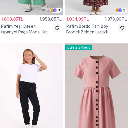
3
2
1.608,85TL
1.953,85TL
1.034,89TL
1.379,89TL
Pafim
Yeşil Desenli
Pafim
Bordo Tam Boy
İspanyol Paça Modal Kız
Brodeli Belden Lastikli
Çocuk Takım
Pamuk Kız Çocuk Etek
Ücretsiz Kargo