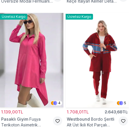
Oversize Modal Fermuarlı
Keçe İtalyan Kemer Detaylı
Sweat Tunik
Yelek
Ücretsiz Kargo
Ücretsiz Kargo
4
5
1.139,00TL
1.708,01TL
2.643,68TL
Pasaklı Giyim
Fuşya
Westbound
Bordo Şeritli
Terikoton Asimetrik
Alt Üst İkili Kot Parçalı