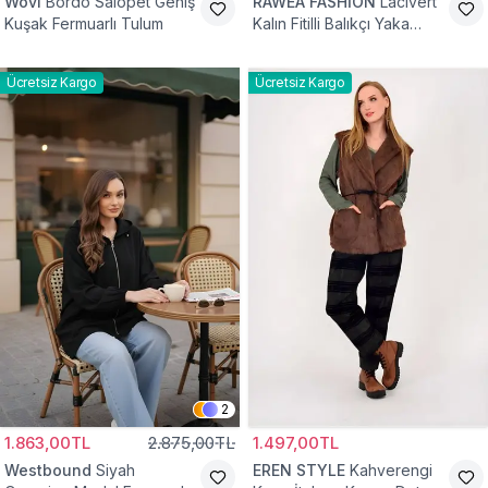
Wovi
Bordo Salopet Geniş
RAWEA FASHİON
Lacivert
Kuşak Fermuarlı Tulum
Kalın Fitilli Balıkçı Yaka
Pamuklu Triko Kazak
Ücretsiz Kargo
Ücretsiz Kargo
2
1.863,00TL
2.875,00TL
1.497,00TL
Westbound
Siyah
EREN STYLE
Kahverengi