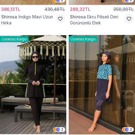
386,13TL
430,48TL
289,32TL
350,00TL
Shirosa
İndigo Mavi Uzun
Shirosa
Ekru Piliseli Deri
Hırka
Görünümlü Etek
Ücretsiz Kargo
Ücretsiz Kargo
2
2