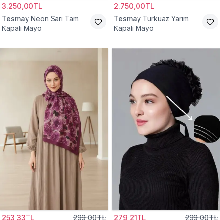
3.250,00TL
2.750,00TL
Tesmay
Neon Sarı Tam
Tesmay
Turkuaz Yarım
Kapalı Mayo
Kapalı Mayo
253,33TL
299,00TL
279,21TL
299,00TL