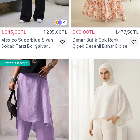
4
1.045,00TL
1.235,00TL
960,00TL
1.477,50TL
Mexico Superblue
Siyah
Dimar Butik
Çok Renkli
Sokak Tarzı Bol Şalvar
Çiçek Desenli Bahar Elbise
Pantolon
Ücretsiz Kargo