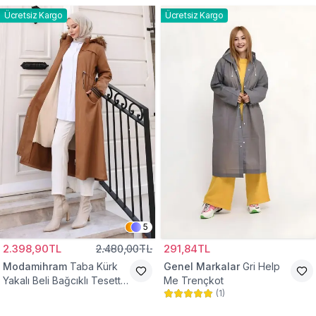
Ücretsiz Kargo
Ücretsiz Kargo
5
2.398,90TL
2.480,00TL
291,84TL
Modamihram
Taba Kürk
Genel Markalar
Gri Help
Yakalı Beli Bağcıklı Tesettür
Me Trençkot
(
1
)
Mont