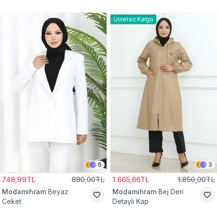
Gömlek Tunik
Eşofman Takım
Ücretsiz Kargo
6
3
748,99TL
880,00TL
1.665,66TL
1.850,00TL
Modamihram
Beyaz
Modamihram
Bej Deri
Ceket
Detaylı Kap