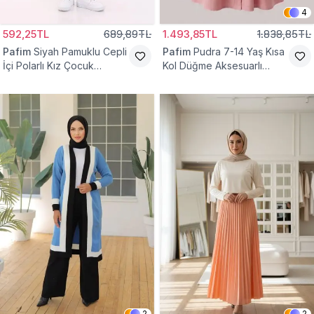
4
592,25TL
689,89TL
1.493,85TL
1.838,85TL
Pafim
Siyah Pamuklu Cepli
Pafim
Pudra 7-14 Yaş Kısa
İçi Polarlı Kız Çocuk
Kol Düğme Aksesuarlı
Eşofman Altı
Pamuk Kız Çocuk Elbise
2
2