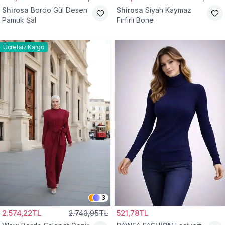
Shirosa
Bordo Gül Desen
Shirosa
Siyah Kaymaz
Pamuk Şal
Fırfırlı Bone
Ücretsiz Kargo
3
2.574,22TL
2.743,95TL
521,78TL