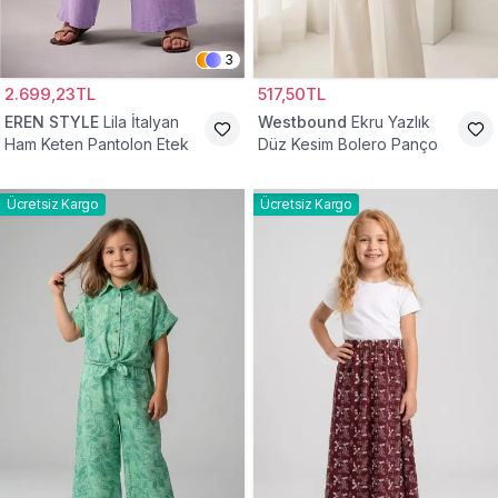
3
2.699,23TL
517,50TL
EREN STYLE
Lila İtalyan
Westbound
Ekru Yazlık
Ham Keten Pantolon Etek
Düz Kesim Bolero Panço
Ücretsiz Kargo
Ücretsiz Kargo