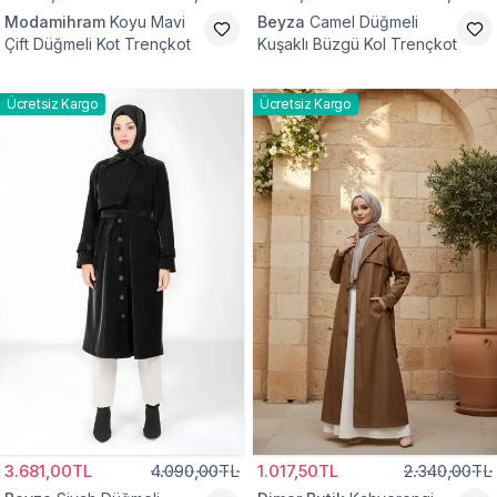
Modamihram
Koyu Mavi
Beyza
Camel Düğmeli
Çift Düğmeli Kot Trençkot
Kuşaklı Büzgü Kol Trençkot
Ücretsiz Kargo
Ücretsiz Kargo
3.681,00TL
4.090,00TL
1.017,50TL
2.340,00TL