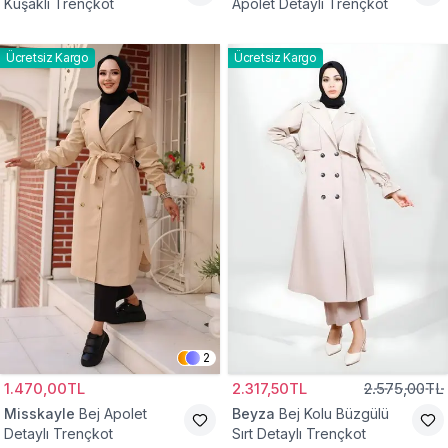
Kuşaklı Trençkot
Apolet Detaylı Trençkot
Ücretsiz Kargo
Ücretsiz Kargo
2
1.470,00TL
2.317,50TL
2.575,00TL
Misskayle
Bej Apolet
Beyza
Bej Kolu Büzgülü
Detaylı Trençkot
Sırt Detaylı Trençkot