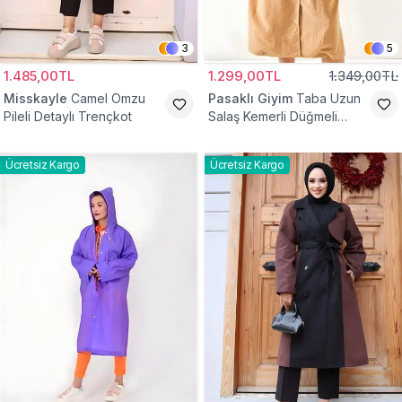
3
5
1.485,00TL
1.299,00TL
1.349,00TL
Misskayle
Camel Omzu
Pasaklı Giyim
Taba Uzun
Pileli Detaylı Trençkot
Salaş Kemerli Düğmeli
Trençkot
Ücretsiz Kargo
Ücretsiz Kargo