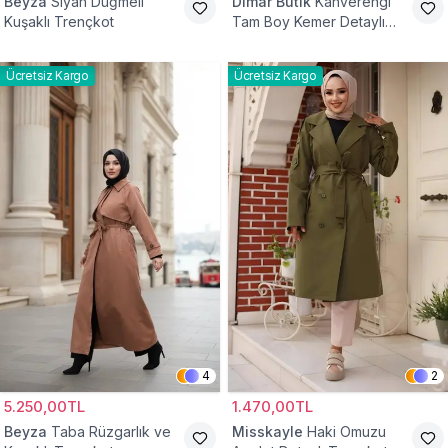
Beyza
Siyah Düğmeli
Dimar Butik
Kahverengi
Kuşaklı Trençkot
Tam Boy Kemer Detaylı
Trençkot
Ücretsiz Kargo
Ücretsiz Kargo
4
2
5.250,00TL
1.470,00TL
Beyza
Taba Rüzgarlık ve
Misskayle
Haki Omuzu