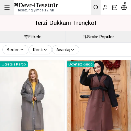
TR
tesettür giyimde 12. yıl
Terzi Dükkanı Trençkot
Filtrele
Sırala: Popüler
Beden
Renk
Avantaj
Ücretsiz Kargo
Ücretsiz Kargo