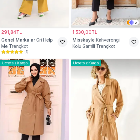
5
291,84TL
1.530,00TL
Genel Markalar
Gri Help
Misskayle
Kahverengi
Me Trençkot
Kolu Garnili Trençkot
(
1
)
Ücretsiz Kargo
Ücretsiz Kargo