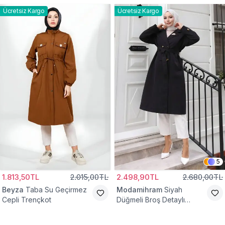
Ücretsiz Kargo
Ücretsiz Kargo
5
1.813,50TL
2.015,00TL
2.498,90TL
2.680,00TL
Beyza
Taba Su Geçirmez
Modamihram
Siyah
Cepli Trençkot
Düğmeli Broş Detaylı
Trençkot