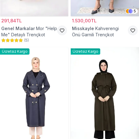
5
291,84TL
1.530,00TL
Genel Markalar
Mor "Help
Misskayle
Kahverengi
Me" Detaylı Trençkot
Önü Garnili Trençkot
(
5
)
Ücretsiz Kargo
Ücretsiz Kargo