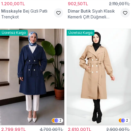
1.200,00TL
902,50TL
2.110,00TL
Misskayle
Bej Gizli Patlı
Dimar Butik
Siyah Klasik
Trençkot
Kemerli Çift Düğmeli
Trençkot
Ücretsiz Kargo
Ücretsiz Kargo
2
2
2.799,99TL
4.700,00TL
2.610,00TL
2.900,00TL