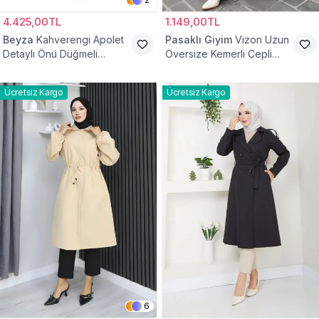
4.425,00TL
1.149,00TL
Beyza
Kahverengi Apolet
Pasaklı Giyim
Vizon Uzun
Detaylı Önü Düğmeli
Oversize Kemerli Cepli
Trençkot
Gabardin Trençkot
Ücretsiz Kargo
Ücretsiz Kargo
6