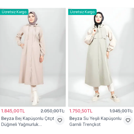
Ücretsiz Kargo
Ücretsiz Kargo
1.845,00TL
2.050,00TL
1.750,50TL
1.945,00TL
Beyza
Bej Kapüşonlu Çıtçıt
Beyza
Su Yeşili Kapüşonlu
Düğmeli Yağmurluk
Garnili Trençkot
Trençkot