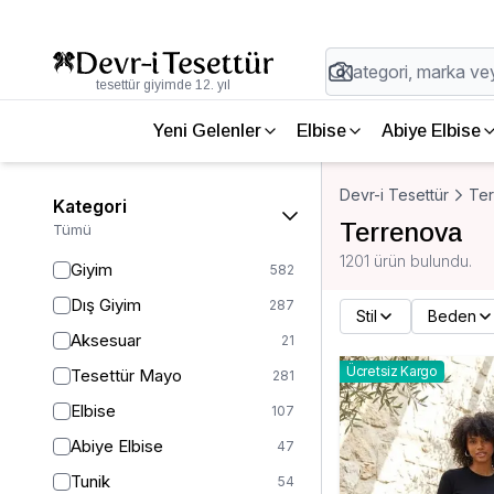
tesettür giyimde 12. yıl
Yeni Gelenler
Elbise
Abiye Elbise
Devr-i Tesettür
Te
Kategori
Terrenova
Tümü
1201 ürün bulundu.
Giyim
582
Dış Giyim
287
Stil
Beden
Aksesuar
21
Ücretsiz Kargo
Tesettür Mayo
281
Elbise
107
Abiye Elbise
47
Tunik
54