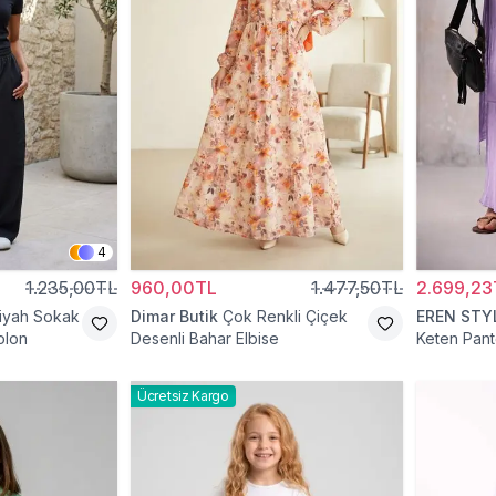
4
1.235,00TL
960,00TL
1.477,50TL
2.699,23
iyah Sokak
Dimar Butik
Çok Renkli Çiçek
EREN STY
olon
Desenli Bahar Elbise
Keten Pant
Ücretsiz Kargo