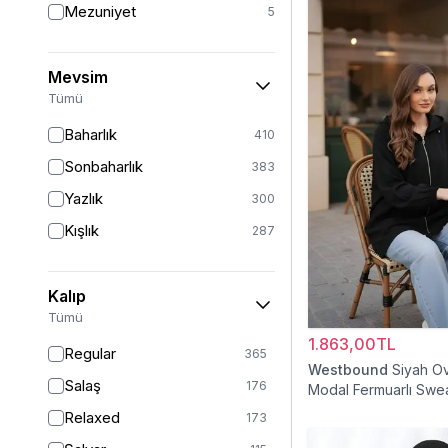
Mezuniyet
5
Mevsim
Tümü
Baharlık
410
Sonbaharlık
383
Yazlık
300
Kışlık
287
Kalıp
Tümü
1.863,00TL
Regular
365
Westbound
Siyah O
Salaş
176
Modal Fermuarlı Swea
Relaxed
173