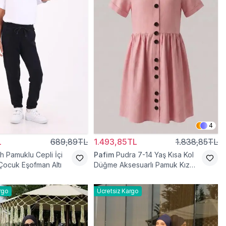
4
L
689,89TL
1.493,85TL
1.838,85TL
h Pamuklu Cepli İçi
Pafim
Pudra 7-14 Yaş Kısa Kol
 Çocuk Eşofman Altı
Düğme Aksesuarlı Pamuk Kız
Çocuk Elbise
rgo
Ücretsiz Kargo