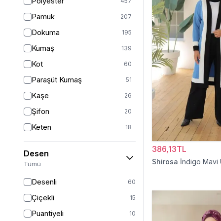
Polyester
457
Turuncu
47
Pamuk
207
Ekru
46
Dokuma
195
Mor
44
Kumaş
139
Pudra
43
Kot
60
Sarı
36
Paraşüt Kumaş
51
Kırmızı
26
Kaşe
26
Gümüş
13
Şifon
20
Turkuaz
8
Keten
18
Altın
5
Viskon
17
386,13TL
Desen
Saten
15
Shirosa
İndigo Mavi
Tümü
Dantel
14
Desenli
60
İpek
12
Çiçekli
15
Krep
12
Puantiyeli
10