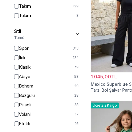
Takım
129
Tulum
8
Pantolon
151
Stil
Etek
19
Tümü
Pantolon Etek
2
Spor
313
Bluz & Gömlek
15
İkili
124
Kazak
6
Klasik
79
Eşofman
62
Abiye
1.045,00TL
58
Şal
6
Mexico Superblue
S
Bohem
29
Tarzı Bol Şalvar Pant
Bone
15
Büzgülü
28
Ferace
126
Piliseli
28
Ücretsiz Kargo
Kap & Pardesü
23
Volanlı
17
Trençkot
32
Etekli
16
Hırka
4