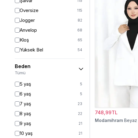
Şalvar
115
Oversize
115
Jogger
82
Anvelop
68
Kloş
65
Yüksek Bel
54
Geniş Paça
40
Beden
Palazzo
27
Tümü
Baggy
16
5 yaş
5
Havuç
9
6 yaş
5
Slim Fit
9
7 yaş
23
Straight
6
748,99TL
8 yaş
22
Kalem
6
Modamihram
Beyaz
9 yaş
21
Boyfriend
5
10 yaş
21