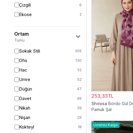
Triko
7
Çizgili
6
Tül
5
Ekose
2
Kürk
3
Müslin
3
Ortam
Peluş
2
Tümü
Jarse
2
Sokak Stili
305
Kadife
1
Ofis
130
Süet
1
Hac
52
Sandy
1
Umre
52
Düğün
47
253,33TL
Davet
46
Shirosa
Bordo Gül D
Nikah
39
Pamuk Şal
Nişan
29
Ücretsiz Kargo
Kokteyl
18