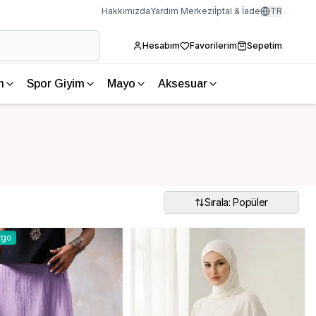
Hakkımızda
Yardım Merkezi
İptal & İade
TR
Hesabım
Favorilerim
Sepetim
m
Spor Giyim
Mayo
Aksesuar
Sırala: Popüler
rgo