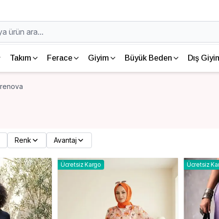
Takım
Ferace
Giyim
Büyük Beden
Dış Giyi
rrenova
Renk
Avantaj
Ücretsiz Kargo
Ücretsiz Ka