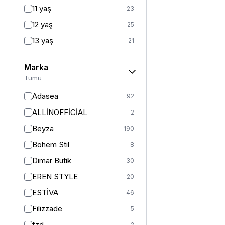
Fitted
3
11 yaş
23
Mom
2
12 yaş
25
Balık
1
13 yaş
21
İspanyol Paça
1
14 yaş
24
Kargo
1
Marka
2 (44-46-48)
6
Tümü
Standart
124
Adasea
92
1
13
ALLİNOFFİCİAL
2
2
11
Beyza
190
3
5
Bohem Stil
8
S
364
Dimar Butik
30
S/M
36
EREN STYLE
20
M
401
ESTİVA
46
M/L
5
Filizzade
5
L
376
fzd
2