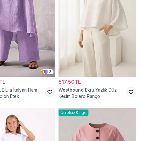
3
TL
517,50TL
LE
Lila İtalyan Ham
Westbound
Ekru Yazlık Düz
olon Etek
Kesim Bolero Panço
Ücretsiz Kargo