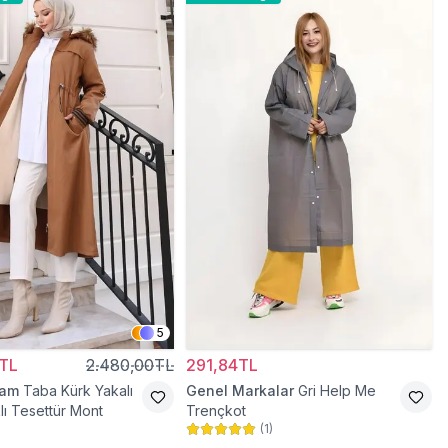
5
TL
2.480,00TL
291,84TL
ram
Taba Kürk Yakalı
Genel Markalar
Gri Help Me
lı Tesettür Mont
Trençkot
(
1
)