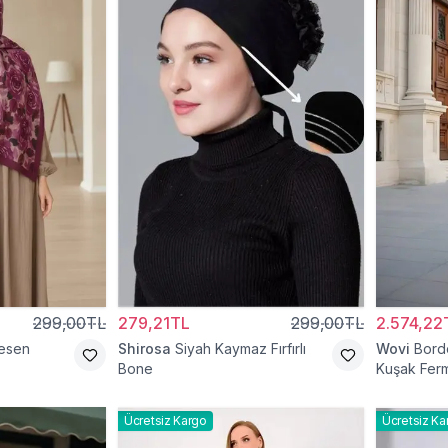
299,00TL
279,21TL
299,00TL
2.574,22
esen
Shirosa
Siyah Kaymaz Fırfırlı
Wovi
Bord
Bone
Kuşak Ferm
Ücretsiz Kargo
Ücretsiz Ka