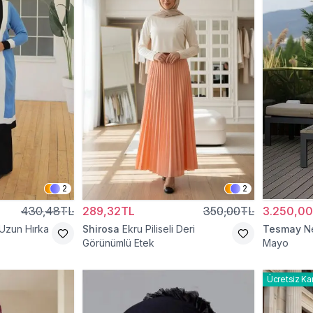
2
2
430,48TL
289,32TL
350,00TL
3.250,0
 Uzun Hırka
Shirosa
Ekru Piliseli Deri
Tesmay
N
Görünümlü Etek
Mayo
Ücretsiz Ka