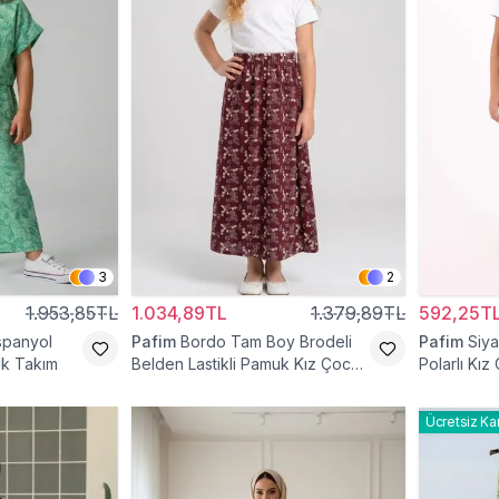
3
2
1.953,85TL
1.034,89TL
1.379,89TL
592,25T
İspanyol
Pafim
Bordo Tam Boy Brodeli
Pafim
Siya
uk Takım
Belden Lastikli Pamuk Kız Çocuk
Polarlı Kız
Etek
Ücretsiz Ka