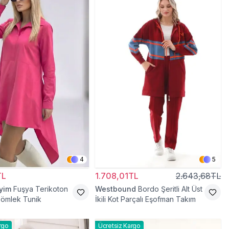
4
5
TL
1.708,01TL
2.643,68TL
iyim
Fuşya Terikoton
Westbound
Bordo Şeritli Alt Üst
Gömlek Tunik
İkili Kot Parçalı Eşofman Takım
rgo
Ücretsiz Kargo