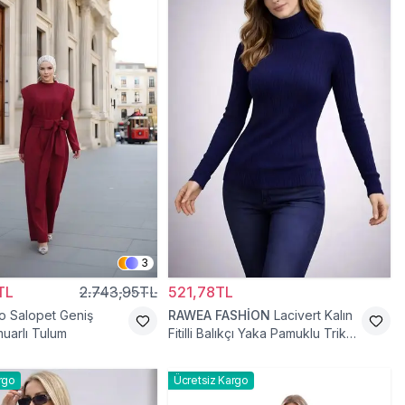
3
TL
2.743,95TL
521,78TL
o Salopet Geniş
RAWEA FASHİON
Lacivert Kalın
uarlı Tulum
Fitilli Balıkçı Yaka Pamuklu Triko
Kazak
rgo
Ücretsiz Kargo