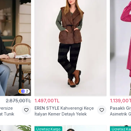
2
2.875,00TL
1.497,00TL
1.139,00
versize
EREN STYLE
Kahverengi Keçe
Pasaklı G
t Tunik
İtalyan Kemer Detaylı Yelek
Asimetrik 
Ücretsiz Kargo
Ücretsiz Ka