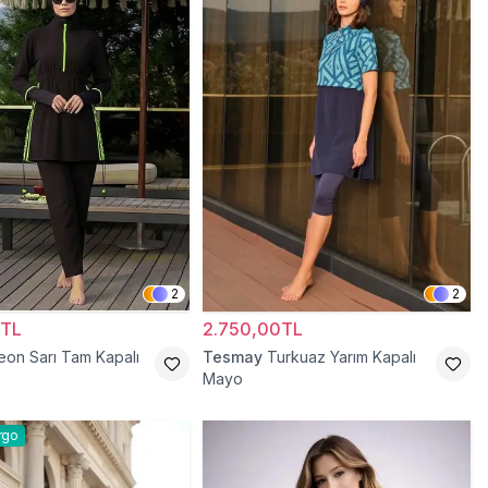
2
2
0TL
2.750,00TL
eon Sarı Tam Kapalı
Tesmay
Turkuaz Yarım Kapalı
Mayo
rgo