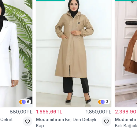
6
3
880,00TL
1.665,66TL
1.850,00TL
2.398,90
 Ceket
Modamihram
Bej Deri Detaylı
Modamih
Kap
Beli Bağcık