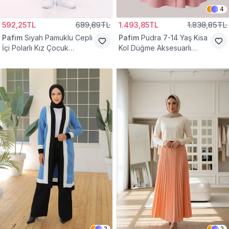
4
592,25TL
689,89TL
1.493,85TL
1.838,85TL
Pafim
Siyah Pamuklu Cepli
Pafim
Pudra 7-14 Yaş Kısa
İçi Polarlı Kız Çocuk
Kol Düğme Aksesuarlı
Eşofman Altı
Pamuk Kız Çocuk Elbise
2
2