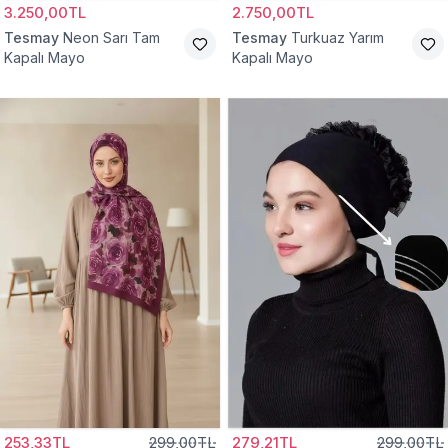
3.250,00TL
2.750,00TL
Tesmay
Neon Sarı Tam
Tesmay
Turkuaz Yarım
Kapalı Mayo
Kapalı Mayo
253,33TL
299,00TL
279,21TL
299,00TL