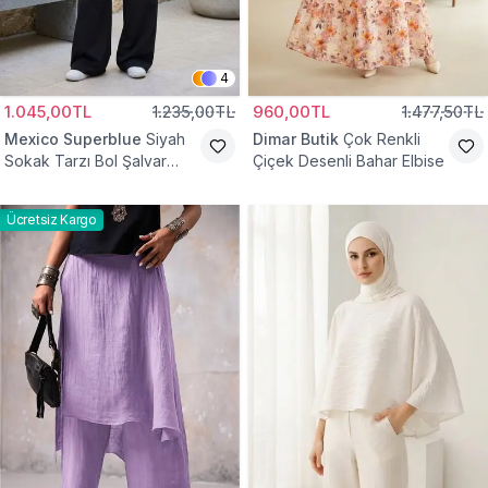
4
1.045,00TL
1.235,00TL
960,00TL
1.477,50TL
Mexico Superblue
Siyah
Dimar Butik
Çok Renkli
Sokak Tarzı Bol Şalvar
Çiçek Desenli Bahar Elbise
Pantolon
Ücretsiz Kargo