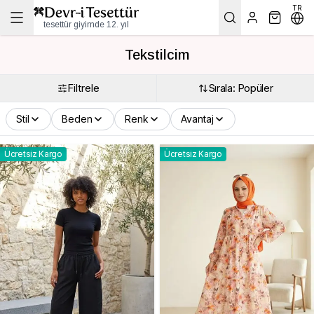
TR
tesettür giyimde 12. yıl
Tekstilcim
Filtrele
Sırala: Popüler
Stil
Beden
Renk
Avantaj
Ücretsiz Kargo
Ücretsiz Kargo