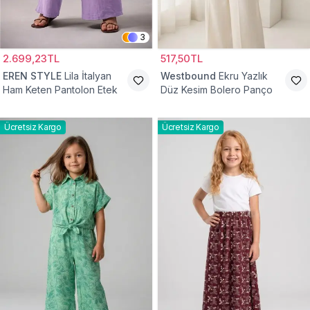
3
2.699,23TL
517,50TL
EREN STYLE
Lila İtalyan
Westbound
Ekru Yazlık
Ham Keten Pantolon Etek
Düz Kesim Bolero Panço
Ücretsiz Kargo
Ücretsiz Kargo