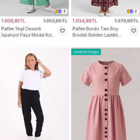
3
2
1.608,85TL
1.953,85TL
1.034,89TL
1.379,89TL
Pafim
Yeşil Desenli
Pafim
Bordo Tam Boy
İspanyol Paça Modal Kız
Brodeli Belden Lastikli
Çocuk Takım
Pamuk Kız Çocuk Etek
Ücretsiz Kargo