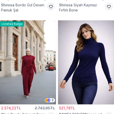
Shirosa
Bordo Gül Desen
Shirosa
Siyah Kaymaz
Pamuk Şal
Fırfırlı Bone
Ücretsiz Kargo
3
2.574,22TL
2.743,95TL
521,78TL