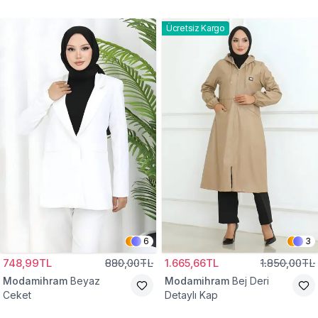
Gömlek Tunik
Eşofman Takım
Ücretsiz Kargo
6
3
748,99TL
880,00TL
1.665,66TL
1.850,00TL
Modamihram
Beyaz
Modamihram
Bej Deri
Ceket
Detaylı Kap