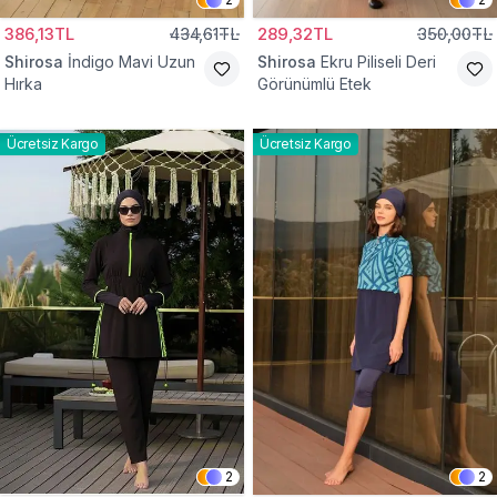
386,13TL
434,61TL
289,32TL
350,00TL
Shirosa
İndigo Mavi Uzun
Shirosa
Ekru Piliseli Deri
Hırka
Görünümlü Etek
Ücretsiz Kargo
Ücretsiz Kargo
2
2