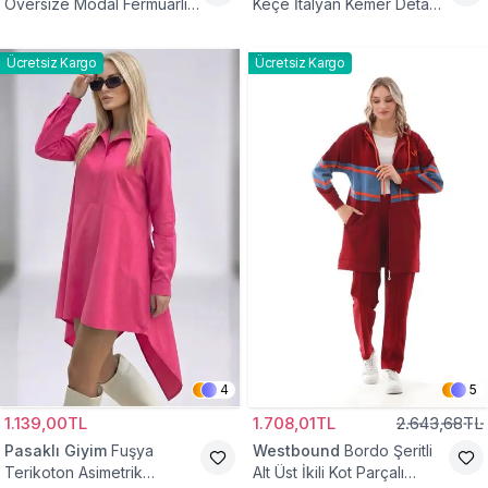
Oversize Modal Fermuarlı
Keçe İtalyan Kemer Detaylı
Sweat Tunik
Yelek
Ücretsiz Kargo
Ücretsiz Kargo
4
5
1.139,00TL
1.708,01TL
2.643,68TL
Pasaklı Giyim
Fuşya
Westbound
Bordo Şeritli
Terikoton Asimetrik
Alt Üst İkili Kot Parçalı