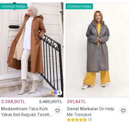
Ücretsiz Kargo
Ücretsiz Kargo
5
2.398,90TL
2.480,00TL
291,84TL
Modamihram
Taba Kürk
Genel Markalar
Gri Help
Yakalı Beli Bağcıklı Tesettür
Me Trençkot
(
1
)
Mont