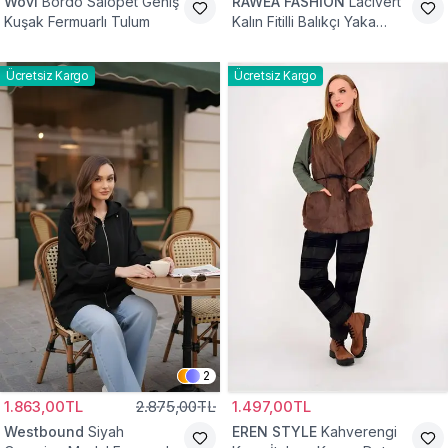
Wovi
Bordo Salopet Geniş
RAWEA FASHİON
Lacivert
Kuşak Fermuarlı Tulum
Kalın Fitilli Balıkçı Yaka
Pamuklu Triko Kazak
Ücretsiz Kargo
Ücretsiz Kargo
2
1.863,00TL
2.875,00TL
1.497,00TL
Westbound
Siyah
EREN STYLE
Kahverengi