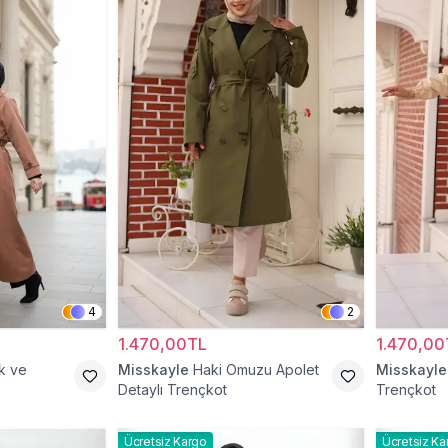
4
2
1.470,00TL
1.470,00
k ve
Misskayle
Haki Omuzu Apolet
Misskayle
Detaylı Trençkot
Trençkot
Ücretsiz Kargo
Ücretsiz Ka