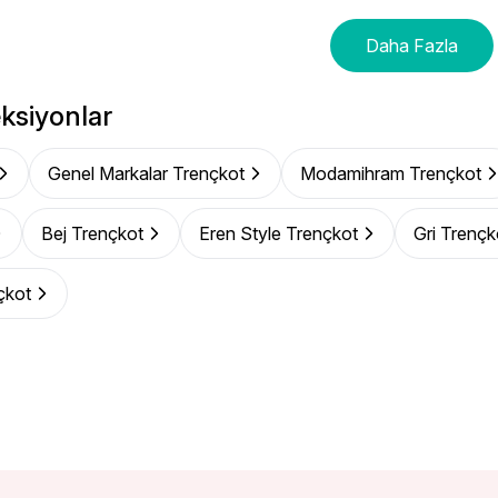
Daha Fazla
ksiyonlar
Genel Markalar Trençkot
Modamihram Trençkot
Bej Trençkot
Eren Style Trençkot
Gri Trençk
çkot