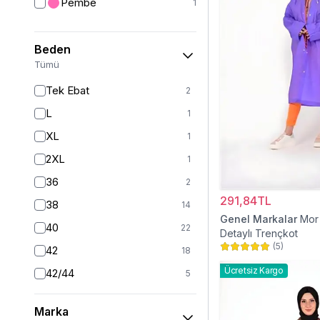
Pembe
1
Yelek
12
Ceket
24
Beden
Kaban
41
Tümü
Mont
20
Tek Ebat
2
Yarım Kapalı Mayo
59
L
1
Kız Çocuk Elbise
20
XL
1
Kız Çocuk Giyim
33
2XL
1
Panço
5
36
2
Tam Kapalı Mayo
224
291,84TL
38
14
Genel Markalar
Mor
Kız Çocuk Pantolon
5
40
22
Detaylı Trençkot
Kız Çocuk Takım
6
(
5
)
42
18
Kız Çocuk Etek
2
Ücretsiz Kargo
42/44
5
44
16
Marka
46
15