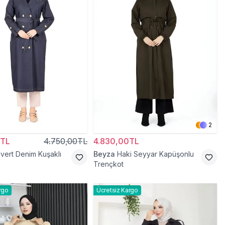
2
0TL
4.750,00TL
4.830,00TL
ivert Denim Kuşaklı
Beyza
Haki Seyyar Kapüşonlu
Trençkot
rgo
Ücretsiz Kargo