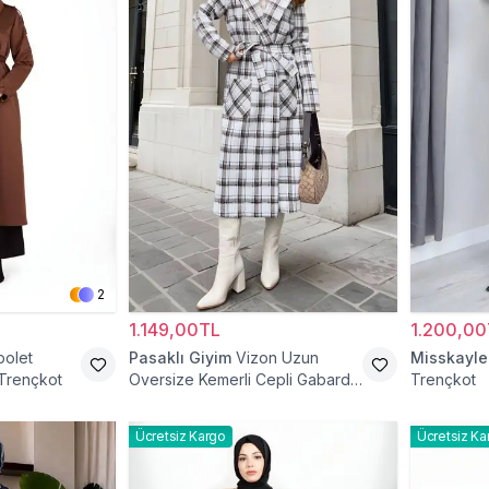
2
1.149,00TL
1.200,00
polet
Pasaklı Giyim
Vizon Uzun
Misskayle
 Trençkot
Oversize Kemerli Cepli Gabardin
Trençkot
Trençkot
Ücretsiz Kargo
Ücretsiz Ka