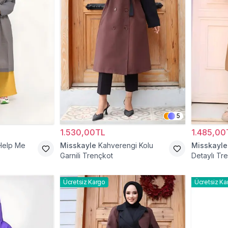
5
1.530,00TL
1.485,00
 Help Me
Misskayle
Kahverengi Kolu
Misskayle
Garnili Trençkot
Detaylı Tr
Ücretsiz Kargo
Ücretsiz Ka