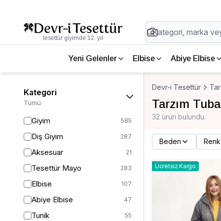
tesettür giyimde 12. yıl
Yeni Gelenler
Elbise
Abiye Elbise
Devr-i Tesettür
Tar
Kategori
Tarzım Tuba
Tümü
32 ürün bulundu.
Giyim
585
Dış Giyim
287
Beden
Renk
Aksesuar
21
Ücretsiz Kargo
Tesettür Mayo
283
Elbise
107
Abiye Elbise
47
Tunik
55