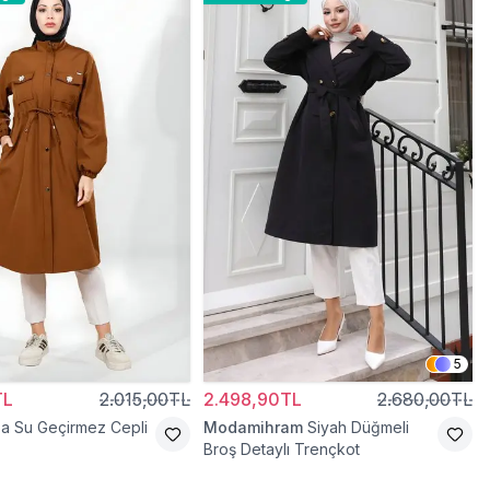
5
TL
2.015,00TL
2.498,90TL
2.680,00TL
a Su Geçirmez Cepli
Modamihram
Siyah Düğmeli
Broş Detaylı Trençkot