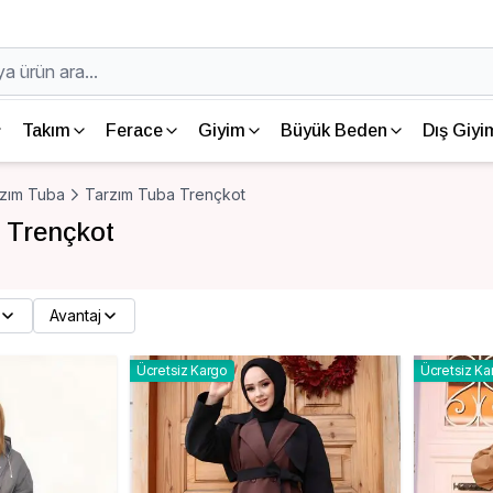
Takım
Ferace
Giyim
Büyük Beden
Dış Giyi
zım Tuba
Tarzım Tuba Trençkot
 Trençkot
Avantaj
Ücretsiz Kargo
Ücretsiz Ka