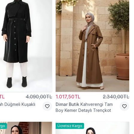
TL
4.090,00TL
1.017,50TL
2.340,00TL
ah Düğmeli Kuşaklı
Dimar Butik
Kahverengi Tam
Boy Kemer Detaylı Trençkot
rgo
Ücretsiz Kargo