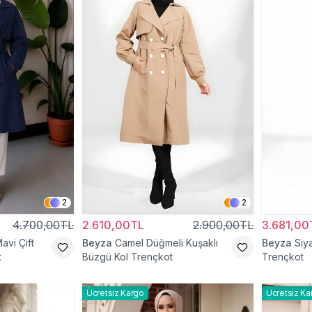
2
2
4.700,00TL
2.610,00TL
2.900,00TL
3.681,00
avi Çift
Beyza
Camel Düğmeli Kuşaklı
Beyza
Siy
t
Büzgü Kol Trençkot
Trençkot
Ücretsiz Kargo
Ücretsiz Ka