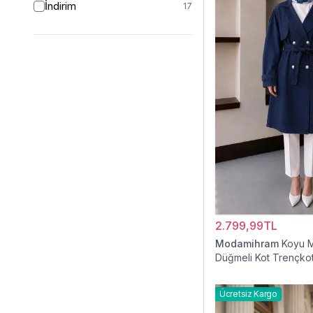
İndirim
17
2.799,99TL
Modamihram
Koyu M
Düğmeli Kot Trençko
Ücretsiz Kargo