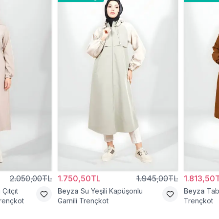
2.050,00TL
1.750,50TL
1.945,00TL
1.813,50
Çıtçıt
Beyza
Su Yeşili Kapüşonlu
Beyza
Tab
rençkot
Garnili Trençkot
Trençkot