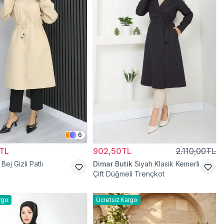
6
TL
902,50TL
2.110,00TL
Bej Gizli Patlı
Dimar Butik
Siyah Klasik Kemerli
Çift Düğmeli Trençkot
rgo
Ücretsiz Kargo