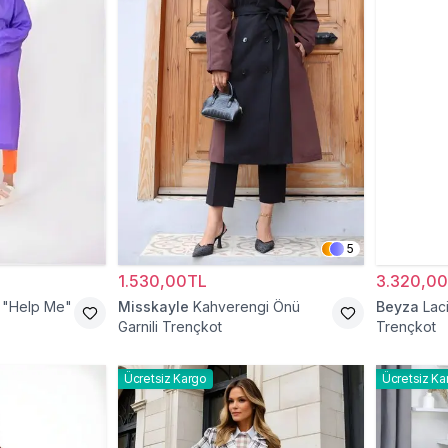
5
1.530,00TL
3.320,0
 "Help Me"
Misskayle
Kahverengi Önü
Beyza
Lac
Garnili Trençkot
Trençkot
Ücretsiz Kargo
Ücretsiz Ka