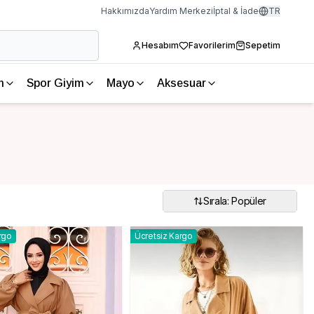
Hakkımızda
Yardım Merkezi
İptal & İade
TR
Hesabım
Favorilerim
Sepetim
m
Spor Giyim
Mayo
Aksesuar
Sırala: Popüler
rgo
Ücretsiz Kargo