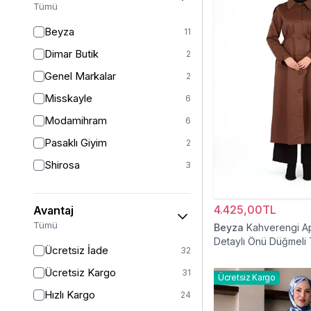
Tümü
46/48
6
Beyza
11
48
11
Dimar Butik
2
50
16
Genel Markalar
2
52
7
Misskayle
6
Modamihram
6
Pasaklı Giyim
2
Shirosa
3
4.425,00TL
Avantaj
Tümü
Beyza
Kahverengi A
Detaylı Önü Düğmeli
Ücretsiz İade
32
Ücretsiz Kargo
31
Ücretsiz Kargo
Hızlı Kargo
24