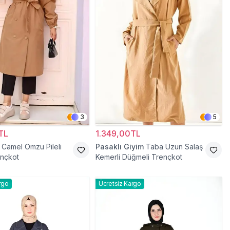
3
5
TL
1.349,00TL
Camel Omzu Pileli
Pasaklı Giyim
Taba Uzun Salaş
ençkot
Kemerli Düğmeli Trençkot
rgo
Ücretsiz Kargo