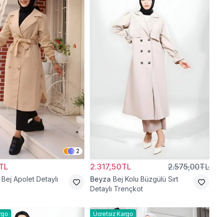
2
TL
2.317,50TL
2.575,00TL
Bej Apolet Detaylı
Beyza
Bej Kolu Büzgülü Sırt
Detaylı Trençkot
rgo
Ücretsiz Kargo