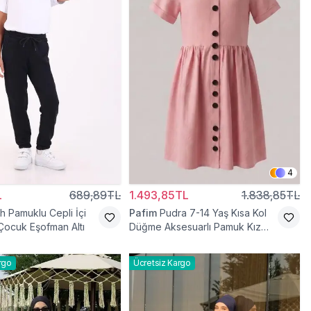
4
L
689,89TL
1.493,85TL
1.838,85TL
h Pamuklu Cepli İçi
Pafim
Pudra 7-14 Yaş Kısa Kol
 Çocuk Eşofman Altı
Düğme Aksesuarlı Pamuk Kız
Çocuk Elbise
rgo
Ücretsiz Kargo