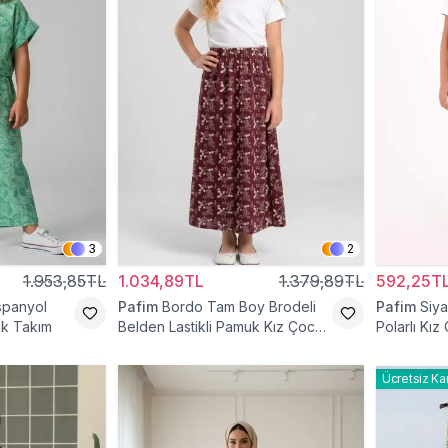
3
2
1.953,85TL
1.034,89TL
1.379,89TL
592,25T
İspanyol
Pafim
Bordo Tam Boy Brodeli
Pafim
Siya
uk Takım
Belden Lastikli Pamuk Kız Çocuk
Polarlı Kız
Etek
Ücretsiz Ka