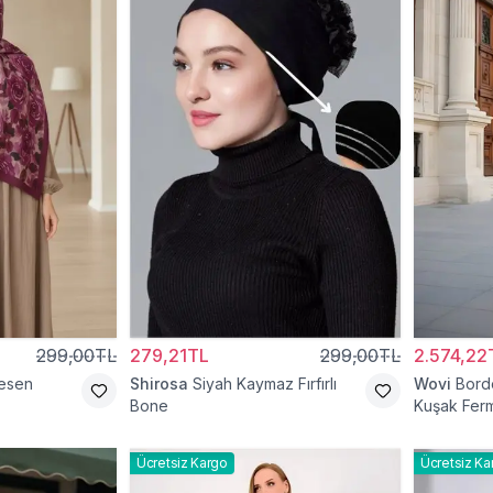
299,00TL
279,21TL
299,00TL
2.574,22
esen
Shirosa
Siyah Kaymaz Fırfırlı
Wovi
Bord
Bone
Kuşak Ferm
Ücretsiz Kargo
Ücretsiz Ka