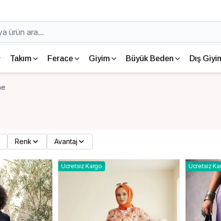
Takım
Ferace
Giyim
Büyük Beden
Dış Giyi
ne
Renk
Avantaj
Ücretsiz Kargo
Ücretsiz Ka