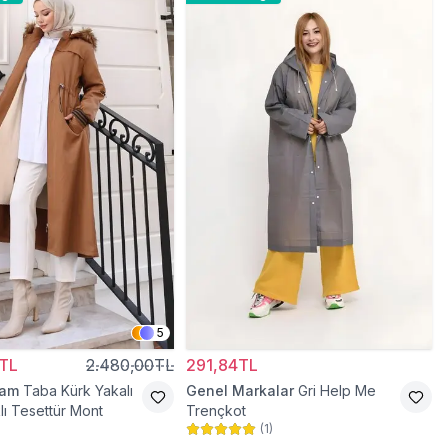
5
TL
2.480,00TL
291,84TL
ram
Taba Kürk Yakalı
Genel Markalar
Gri Help Me
lı Tesettür Mont
Trençkot
(
1
)