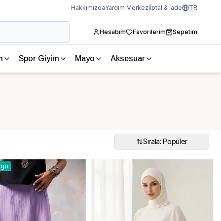
Hakkımızda
Yardım Merkezi
İptal & İade
TR
Hesabım
Favorilerim
Sepetim
m
Spor Giyim
Mayo
Aksesuar
Sırala: Popüler
rgo