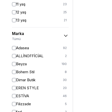
Fitted
3
11 yaş
23
Mom
2
12 yaş
25
Balık
1
13 yaş
21
İspanyol Paça
1
14 yaş
24
Kargo
1
Marka
2 (44-46-48)
7
Tümü
Standart
124
Adasea
92
1
13
ALLİNOFFİCİAL
2
2
11
Beyza
190
3
5
Bohem Stil
8
S
364
Dimar Butik
30
S/M
36
EREN STYLE
20
M
401
ESTİVA
46
M/L
5
Filizzade
5
L
376
fzd
2