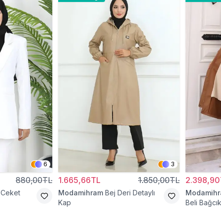
6
3
880,00TL
1.665,66TL
1.850,00TL
2.398,90
 Ceket
Modamihram
Bej Deri Detaylı
Modamih
Kap
Beli Bağcık