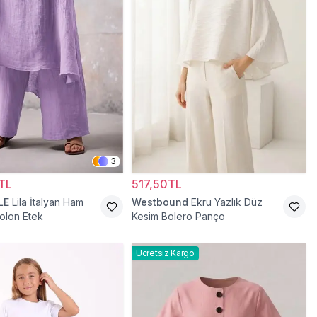
3
TL
517,50TL
LE
Lila İtalyan Ham
Westbound
Ekru Yazlık Düz
olon Etek
Kesim Bolero Panço
Ücretsiz Kargo