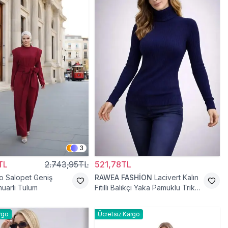
3
TL
2.743,95TL
521,78TL
o Salopet Geniş
RAWEA FASHİON
Lacivert Kalın
uarlı Tulum
Fitilli Balıkçı Yaka Pamuklu Triko
Kazak
rgo
Ücretsiz Kargo