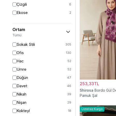
Triko
7
Çizgili
6
Tül
5
Ekose
2
Kürk
3
Müslin
3
Ortam
Peluş
2
Tümü
Jarse
2
Sokak Stili
305
Kadife
1
Ofis
130
Süet
1
Hac
52
Sandy
1
Umre
52
Düğün
47
253,33TL
Davet
46
Shirosa
Bordo Gül D
Nikah
39
Pamuk Şal
Nişan
29
Ücretsiz Kargo
Kokteyl
18