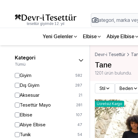
tesettür giyimde 12. yıl
Yeni Gelenler
Elbise
Abiye Elbise
Devr-i Tesettür
Ta
Kategori
Tane
Tümü
1201 ürün bulundu.
Giyim
582
Dış Giyim
287
Stil
Beden
Aksesuar
21
Ücretsiz Kargo
Tesettür Mayo
281
Elbise
107
Abiye Elbise
47
Tunik
54