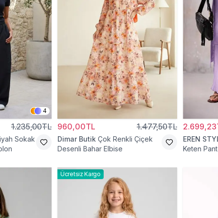
4
1.235,00TL
960,00TL
1.477,50TL
2.699,23
iyah Sokak
Dimar Butik
Çok Renkli Çiçek
EREN STY
olon
Desenli Bahar Elbise
Keten Pant
Ücretsiz Kargo