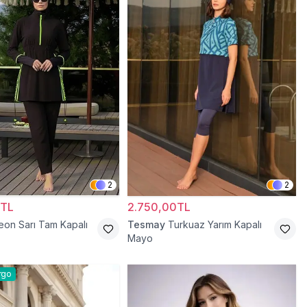
2
2
0TL
2.750,00TL
eon Sarı Tam Kapalı
Tesmay
Turkuaz Yarım Kapalı
Mayo
rgo