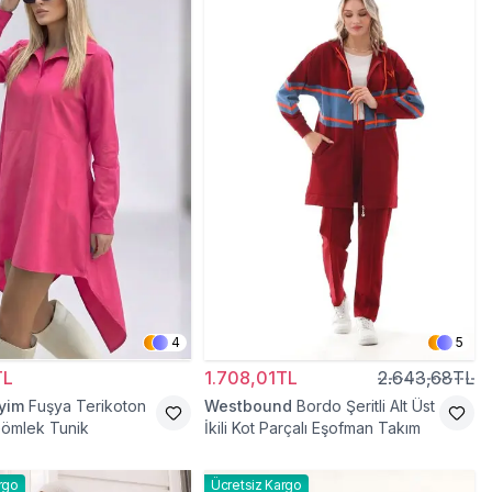
4
5
TL
1.708,01TL
2.643,68TL
iyim
Fuşya Terikoton
Westbound
Bordo Şeritli Alt Üst
Gömlek Tunik
İkili Kot Parçalı Eşofman Takım
rgo
Ücretsiz Kargo