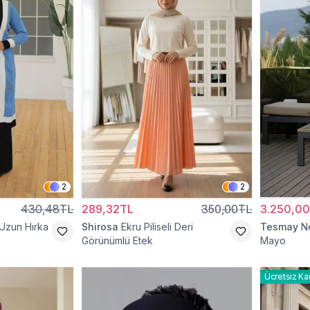
2
2
430,48TL
289,32TL
350,00TL
3.250,0
 Uzun Hırka
Shirosa
Ekru Piliseli Deri
Tesmay
N
Görünümlü Etek
Mayo
Ücretsiz Ka