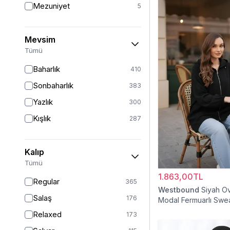
Mezuniyet
5
Mevsim
Tümü
Baharlık
410
Sonbaharlık
383
Yazlık
300
Kışlık
287
Kalıp
Tümü
1.863,00TL
Regular
365
Westbound
Siyah O
Salaş
176
Modal Fermuarlı Swea
Relaxed
173