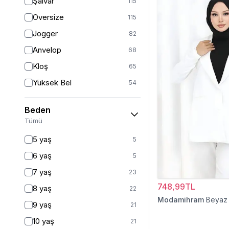
Şalvar
115
Oversize
115
Jogger
82
Anvelop
68
Kloş
65
Yüksek Bel
54
Geniş Paça
40
Beden
Palazzo
27
Tümü
Baggy
16
5 yaş
5
Havuç
9
6 yaş
5
Slim Fit
9
7 yaş
23
Straight
6
748,99TL
8 yaş
22
Kalem
6
Modamihram
Beyaz
9 yaş
21
Boyfriend
5
10 yaş
21