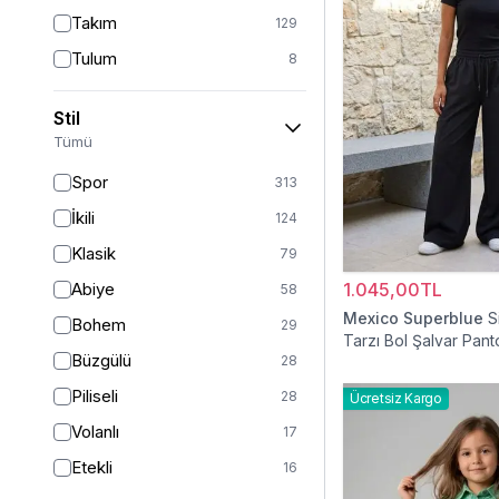
Takım
129
Tulum
8
Pantolon
151
Stil
Etek
19
Tümü
Pantolon Etek
2
Spor
313
Bluz & Gömlek
15
İkili
124
Kazak
6
Klasik
79
Eşofman
62
Abiye
1.045,00TL
58
Şal
6
Mexico Superblue
S
Bohem
29
Tarzı Bol Şalvar Pant
Bone
15
Büzgülü
28
Ferace
126
Piliseli
28
Ücretsiz Kargo
Kap & Pardesü
23
Volanlı
17
Trençkot
32
Etekli
16
Hırka
4