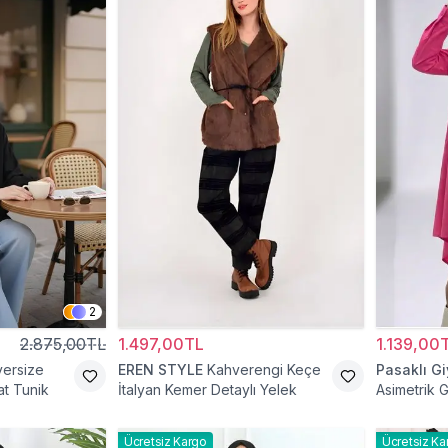
2
2.875,00TL
1.497,00TL
1.139,00
versize
EREN STYLE
Kahverengi Keçe
Pasaklı G
t Tunik
İtalyan Kemer Detaylı Yelek
Asimetrik 
Ücretsiz Kargo
Ücretsiz Ka