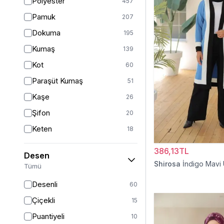
Polyester
457
Turuncu
47
Pamuk
207
Ekru
46
Dokuma
195
Mor
44
Kumaş
139
Pudra
43
Kot
60
Sarı
36
Paraşüt Kumaş
51
Kırmızı
26
Kaşe
26
Gümüş
13
Şifon
20
Turkuaz
8
Keten
18
Altın
5
Viskon
17
386,13TL
Desen
Saten
15
Shirosa
İndigo Mavi
Tümü
Dantel
14
Desenli
60
İpek
12
Çiçekli
15
Krep
12
Puantiyeli
10