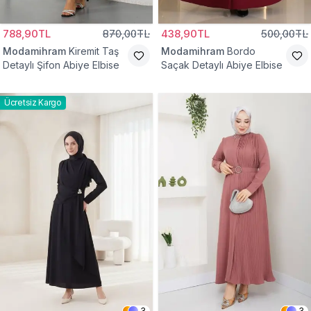
788,90TL
870,00TL
438,90TL
500,00TL
Modamihram
Kiremit Taş
Modamihram
Bordo
Detaylı Şifon Abiye Elbise
Saçak Detaylı Abiye Elbise
Ücretsiz Kargo
3
3