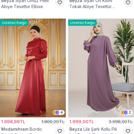
Beyza
Siyah Omuz Pileli
Beyza
Siyah Ön Kısmı
Abiye Tesettür Elbise
Tokalı Abiye Tesettür
Elbise
Ücretsiz Kargo
Ücretsiz Kargo
4
2
1.698,99TL
1.800,00TL
1.999,00TL
3.998,00TL
Modamihram
Bordo
Beyza
Lila Şark Kollu Pili