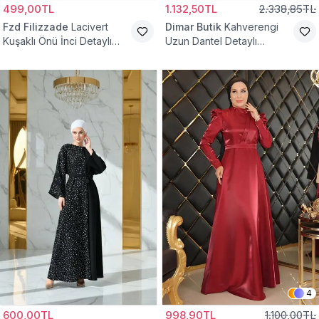
499,00TL
1.132,50TL
2.338,85TL
Fzd Filizzade
Lacivert
Dimar Butik
Kahverengi
Kuşaklı Önü İnci Detaylı
Uzun Dantel Detaylı
Abiye Elbise
Kemerli Abiye Elbise
4
600,00TL
998,90TL
1.100,00TL