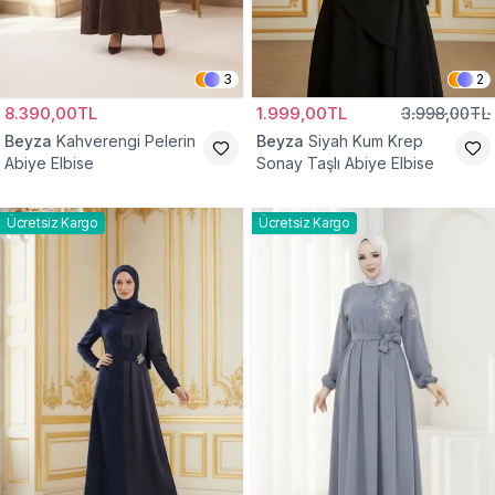
3
2
8.390,00TL
1.999,00TL
3.998,00TL
Beyza
Kahverengi Pelerin
Beyza
Siyah Kum Krep
Abiye Elbise
Sonay Taşlı Abiye Elbise
Ücretsiz Kargo
Ücretsiz Kargo