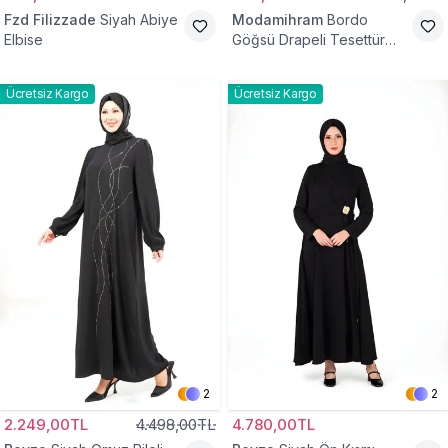
Fzd Filizzade
Siyah Abiye
Modamihram
Bordo
Elbise
Göğsü Drapeli Tesettür
Abiye Elbise
Ücretsiz Kargo
Ücretsiz Kargo
2
2
2.249,00TL
4.498,00TL
4.780,00TL