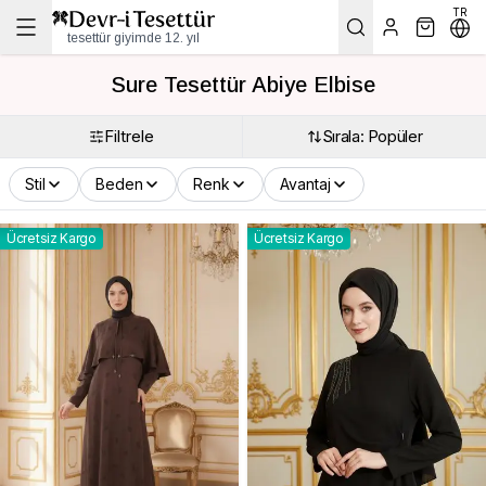
TR
tesettür giyimde 12. yıl
Sure Tesettür Abiye Elbise
Filtrele
Sırala: Popüler
Stil
Beden
Renk
Avantaj
Ücretsiz Kargo
Ücretsiz Kargo