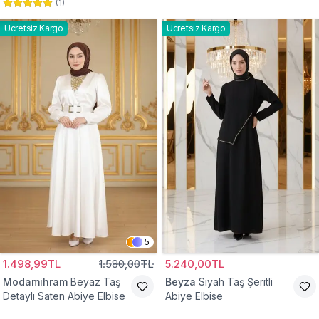
(
1
)
Abiye Elbise
Abiye Elbise
Ücretsiz Kargo
Ücretsiz Kargo
5
1.498,99TL
1.580,00TL
5.240,00TL
Modamihram
Beyaz Taş
Beyza
Siyah Taş Şeritli
Detaylı Saten Abiye Elbise
Abiye Elbise