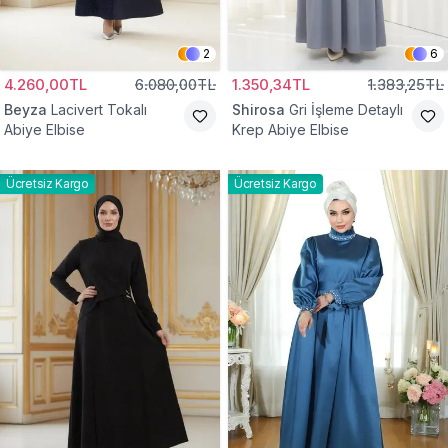
2
6
4.260,00TL
6.080,00TL
1.350,34TL
1.383,25TL
Beyza
Lacivert Tokalı
Shirosa
Gri İşleme Detaylı
Abiye Elbise
Krep Abiye Elbise
Ücretsiz Kargo
Ücretsiz Kargo