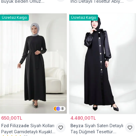
Büyük Beden Omuz
İnci Detaylı Tesettür Abiye
Büzgülü Abiye Elbise
Elbise
Ücretsiz Kargo
Ücretsiz Kargo
8
650,00TL
4.480,00TL
Fzd Filizzade
Siyah Kolları
Beyza
Siyah Saten Detaylı
Payet Garnidetaylı Kuşaklı
Taş Düğmeli Tesettür