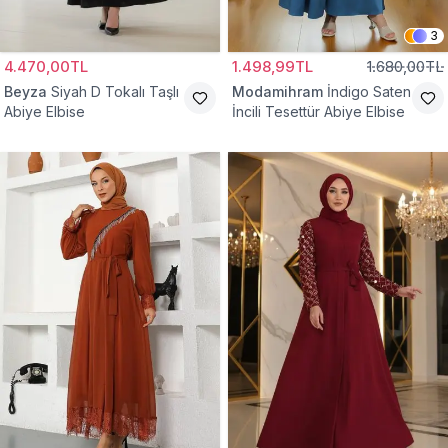
3
4.470,00TL
1.498,99TL
1.680,00TL
Beyza
Siyah D Tokalı Taşlı
Modamihram
İndigo Saten
Abiye Elbise
İncili Tesettür Abiye Elbise