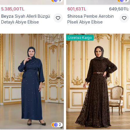
5.385,00TL
601,63TL
649,50TL
Beyza
Siyah Allerli Büzgü
Shirosa
Pembe Aerobin
Detaylı Abiye Elbise
Pliseli Abiye Elbise
Ücretsiz Kargo
2