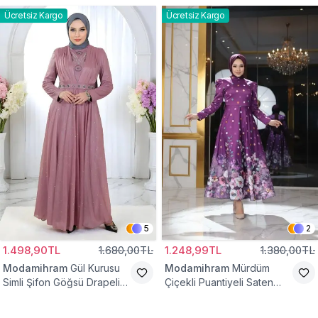
Ücretsiz Kargo
Ücretsiz Kargo
5
2
1.498,90TL
1.680,00TL
1.248,99TL
1.380,00TL
Modamihram
Gül Kurusu
Modamihram
Mürdüm
Simli Şifon Göğsü Drapeli
Çiçekli Puantiyeli Saten
Taş Detaylı Abiye Elbise
Abiye Elbise