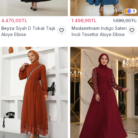
3
4.470,00TL
1.498,99TL
1.680,00TL
Beyza
Siyah D Tokalı Taşlı
Modamihram
İndigo Saten
Abiye Elbise
İncili Tesettür Abiye Elbise