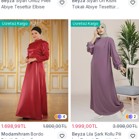
Beyza
Siyah Omuz Pileli
Beyza
Siyah Ön Kısmı
Abiye Tesettür Elbise
Tokalı Abiye Tesettür
Elbise
Ücretsiz Kargo
Ücretsiz Kargo
4
2
1.698,99TL
1.800,00TL
1.999,00TL
3.998,00TL
Modamihram
Bordo
Beyza
Lila Şark Kollu Pili