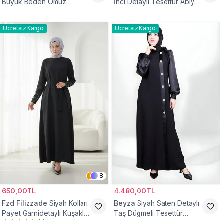
Büyük Beden Omuz
İnci Detaylı Tesettür Abiye
Büzgülü Abiye Elbise
Elbise
Ücretsiz Kargo
Ücretsiz Kargo
8
650,00TL
4.480,00TL
Fzd Filizzade
Siyah Kolları
Beyza
Siyah Saten Detaylı
Payet Garnidetaylı Kuşaklı
Taş Düğmeli Tesettür