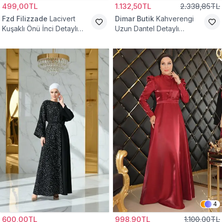
499,00TL
1.132,50TL
2.338,85TL
Fzd Filizzade
Lacivert
Dimar Butik
Kahverengi
Kuşaklı Önü İnci Detaylı
Uzun Dantel Detaylı
Abiye Elbise
Kemerli Abiye Elbise
4
600,00TL
998,90TL
1.100,00TL