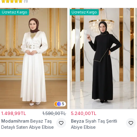
(
1
)
Abiye Elbise
Abiye Elbise
Ücretsiz Kargo
Ücretsiz Kargo
5
1.498,99TL
1.580,00TL
5.240,00TL
Modamihram
Beyaz Taş
Beyza
Siyah Taş Şeritli
Detaylı Saten Abiye Elbise
Abiye Elbise