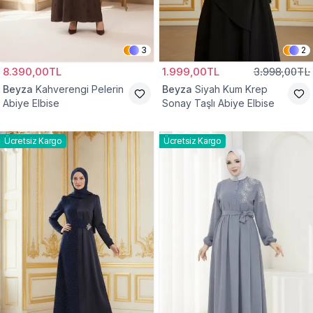
3
2
8.390,00TL
1.999,00TL
3.998,00TL
Beyza
Kahverengi Pelerin
Beyza
Siyah Kum Krep
Abiye Elbise
Sonay Taşlı Abiye Elbise
Ücretsiz Kargo
Ücretsiz Kargo