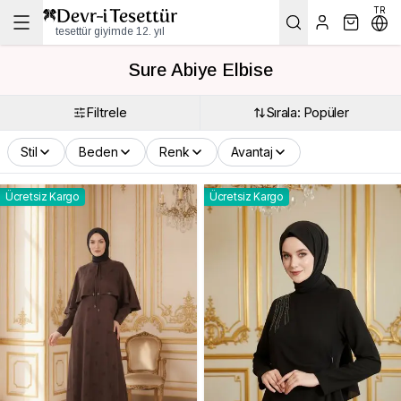
TR
tesettür giyimde 12. yıl
Sure Abiye Elbise
Filtrele
Sırala: Popüler
Stil
Beden
Renk
Avantaj
Ücretsiz Kargo
Ücretsiz Kargo