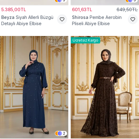
5.385,00TL
601,63TL
649,50TL
Beyza
Siyah Allerli Büzgü
Shirosa
Pembe Aerobin
Detaylı Abiye Elbise
Pliseli Abiye Elbise
Ücretsiz Kargo
2