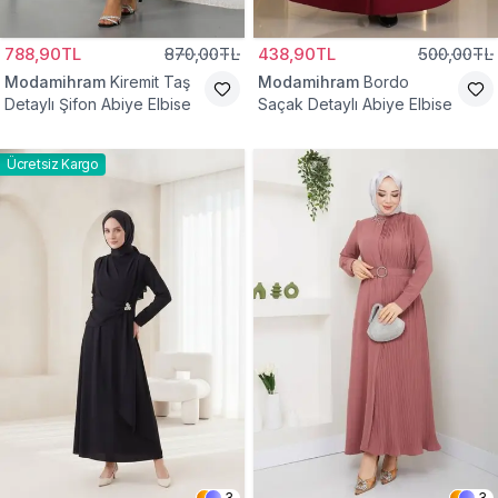
788,90TL
870,00TL
438,90TL
500,00TL
Modamihram
Kiremit Taş
Modamihram
Bordo
Detaylı Şifon Abiye Elbise
Saçak Detaylı Abiye Elbise
Ücretsiz Kargo
3
3