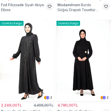
Fzd Filizzade
Siyah Abiye
Modamihram
Bordo
Elbise
Göğsü Drapeli Tesettür
Abiye Elbise
Ücretsiz Kargo
Ücretsiz Kargo
2
2
2.249,00TL
4.498,00TL
4.780,00TL