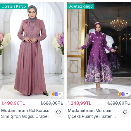
Ücretsiz Kargo
Ücretsiz Kargo
5
2
1.498,90TL
1.680,00TL
1.248,99TL
1.380,00TL
Modamihram
Gül Kurusu
Modamihram
Mürdüm
Simli Şifon Göğsü Drapeli
Çiçekli Puantiyeli Saten
Taş Detaylı Abiye Elbise
Abiye Elbise