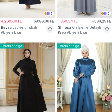
2
6
4.260,00TL
6.080,00TL
1.350,34TL
1.383,25TL
Beyza
Lacivert Tokalı
Shirosa
Gri İşleme Detaylı
Abiye Elbise
Krep Abiye Elbise
Ücretsiz Kargo
Ücretsiz Kargo