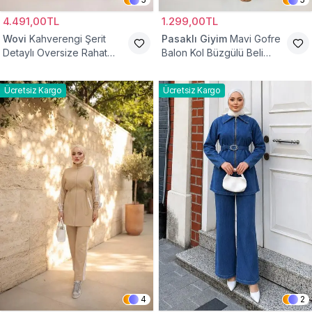
4.491,00TL
1.299,00TL
Wovi
Kahverengi Şerit
Pasaklı Giyim
Mavi Gofre
Detaylı Oversize Rahat
Balon Kol Büzgülü Beli
Eşofman Takımı
Lastikli Cepli Tesettür İkili
Takım
Ücretsiz Kargo
Ücretsiz Kargo
4
2