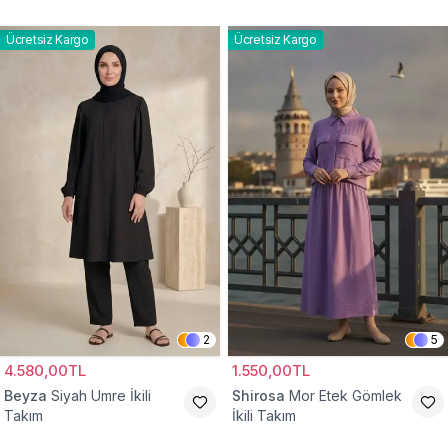
Ücretsiz Kargo
Ücretsiz Kargo
2
5
4.580,00TL
1.550,00TL
Beyza
Siyah Umre İkili
Shirosa
Mor Etek Gömlek
Takım
İkili Takım