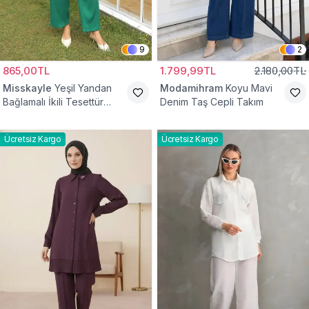
9
2
865,00TL
1.799,99TL
2.180,00TL
Misskayle
Yeşil Yandan
Modamihram
Koyu Mavi
Bağlamalı İkili Tesettür
Denim Taş Cepli Takım
Takım
Ücretsiz Kargo
Ücretsiz Kargo