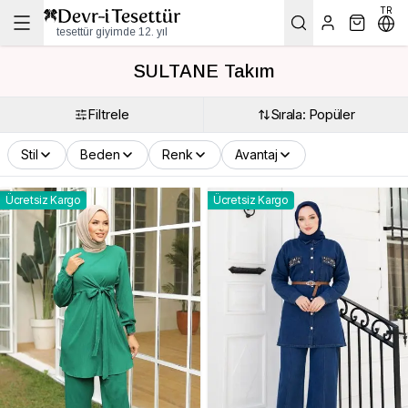
TR
tesettür giyimde 12. yıl
SULTANE Takım
Filtrele
Sırala: Popüler
Stil
Beden
Renk
Avantaj
Ücretsiz Kargo
Ücretsiz Kargo