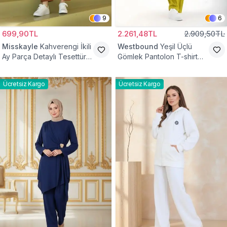
9
6
699,90TL
2.261,48TL
2.909,50TL
Misskayle
Kahverengi İkili
Westbound
Yeşil Üçlü
Ay Parça Detaylı Tesettür
Gömlek Pantolon T-shirt
Takım
Takım
Ücretsiz Kargo
Ücretsiz Kargo