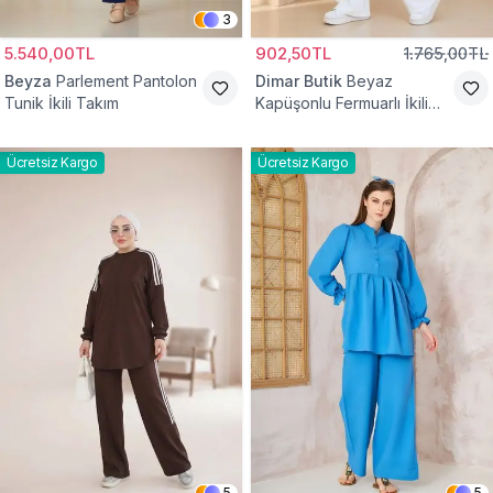
3
5.540,00TL
902,50TL
1.765,00TL
Beyza
Parlement Pantolon
Dimar Butik
Beyaz
Tunik İkili Takım
Kapüşonlu Fermuarlı İkili
Takım
Ücretsiz Kargo
Ücretsiz Kargo
5
5