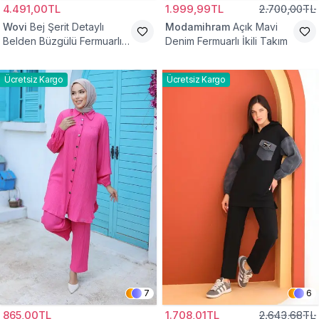
4.491,00TL
1.999,99TL
2.700,00TL
Wovi
Bej Şerit Detaylı
Modamihram
Açık Mavi
Belden Büzgülü Fermuarlı
Denim Fermuarlı İkili Takım
İkili Spor Eşofman Takımı
Ücretsiz Kargo
Ücretsiz Kargo
7
6
865,00TL
1.708,01TL
2.643,68TL