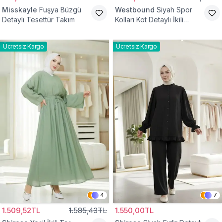
Misskayle
Fuşya Büzgü
Westbound
Siyah Spor
Detaylı Tesettür Takım
Kolları Kot Detaylı İkili
Takım
Ücretsiz Kargo
Ücretsiz Kargo
4
7
1.509,52TL
1.585,43TL
1.550,00TL