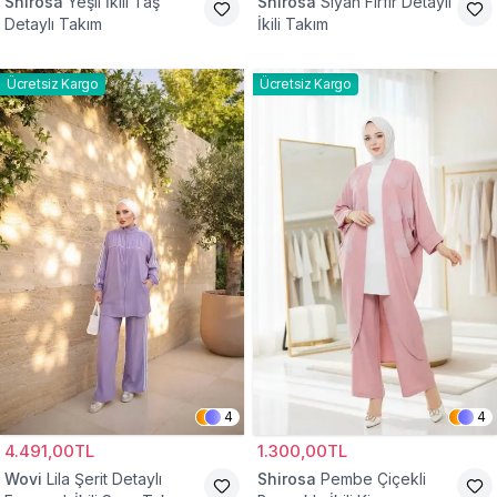
Shirosa
Yeşil İkili Taş
Shirosa
Siyah Fırfır Detaylı
Detaylı Takım
İkili Takım
Ücretsiz Kargo
Ücretsiz Kargo
4
4
4.491,00TL
1.300,00TL
Wovi
Lila Şerit Detaylı
Shirosa
Pembe Çiçekli