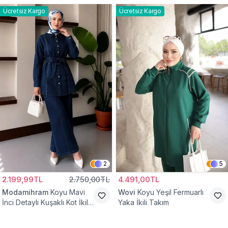
Ücretsiz Kargo
Ücretsiz Kargo
2
5
2.199,99TL
2.750,00TL
4.491,00TL
Modamihram
Koyu Mavi
Wovi
Koyu Yeşil Fermuarlı
İnci Detaylı Kuşaklı Kot İkili
Yaka İkili Takım
Takım