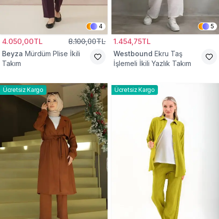
4
5
4.050,00TL
8.100,00TL
1.454,75TL
Beyza
Mürdüm Plise İkili
Westbound
Ekru Taş
Takım
İşlemeli İkili Yazlık Takım
Ücretsiz Kargo
Ücretsiz Kargo