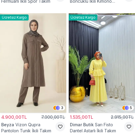
Fermuarlı İkili Spor Takım
Boncuklu İkili Kimono
Takım
Ücretsiz Kargo
Ücretsiz Kargo
3
5
4.900,00TL
7.000,00TL
1.535,00TL
2.915,00TL
Beyza
Vizon Qupra
Dimar Butik
Sarı Fisto
Pantolon Tunik İkili Takım
Dantel Astarlı İkili Takım