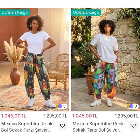
Tesettür Pantolon
Pantolon
Ücretsiz Kargo
Ücretsiz Kargo
5
3
1.045,00TL
1.235,00TL
1.045,00TL
1.235,00TL
Mexico Superblue
Renkli
Mexico Superblue
Renkli
Bol Sokak Tarzı Şalvar
Sokak Tarzı Bol Şalvar
Pantolon
Pantolon