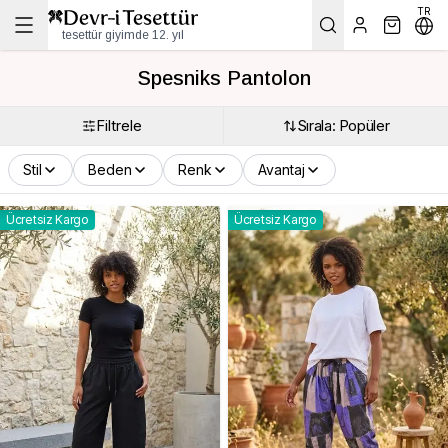
TR
tesettür giyimde 12. yıl
Spesniks Pantolon
Filtrele
Sırala: Popüler
Stil
Beden
Renk
Avantaj
Ücretsiz Kargo
Ücretsiz Kargo