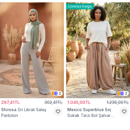
Ücretsiz Kargo
2
2
297,41TL
302,41TL
1.045,00TL
1.235,00TL
Shirosa
Gri Likralı Salaş
Mexico Superblue
Bej
Pantolon
Sokak Tarzı Bol Şalvar
Pantolon