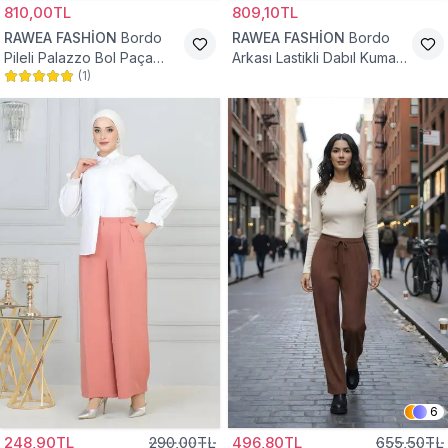
810,00TL
809,10TL
RAWEA FASHİON
Bordo
RAWEA FASHİON
Bordo
Pileli Palazzo Bol Paça
Arkası Lastikli Dabıl Kumaş
(
1
)
Yüksek Bel Tesettür
Palazzo Tesettür Pantolon
Pantolon
6
248,90TL
290,00TL
496,80TL
655,50TL