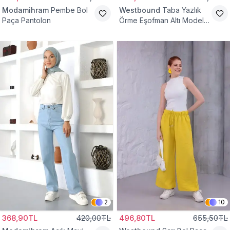
Modamihram
Pembe Bol
Westbound
Taba Yazlık
Paça Pantolon
Örme Eşofman Altı Model
Cepsiz Pantolon
2
10
368,90TL
420,00TL
496,80TL
655,50TL