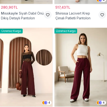
280,90TL
517,43TL
Misskayle
Siyah Dabıl Önü
Shirosa
Lacivert Krep
Dikiş Detaylı Pantolon
Çimalı Patletli Pantolon
Ücretsiz Kargo
Ücretsiz Kargo
4
4