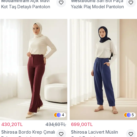
Modamihram
Açık Mavi
Westbound
Sarı Bol Paça
Kot Taş Detaylı Pantolon
Yazlık Plaj Model Pantolon
4
5
430,20TL
434,60TL
699,00TL
Shirosa
Bordo Krep Çımalı
Shirosa
Lacivert Müslin