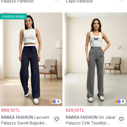
Palazzo Pantolon
Cepli Pantolon
Ücretsiz Kargo
4
6
899,10TL
629,10TL
RAWEA FASHİON
Lacivert
RAWEA FASHİON
Gri Jakar
Palazzo Garnili Bağcıklı
Palazzo Cırtlı Tesettür