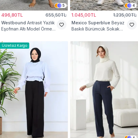
5
4
496,80TL
655,50TL
1.045,00TL
1.235,00TL
Westbound
Antrasit Yazlık
Mexico Superblue
Beyaz
Eşofman Altı Model Örme
Baskılı Bürümcük Sokak
Cepli Tesettür Pantolon
Tarzı Spor Baget Pantolon
Ücretsiz Kargo
4