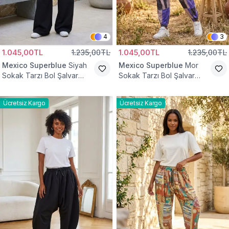
4
3
1.045,00TL
1.235,00TL
1.045,00TL
1.235,00TL
Mexico Superblue
Siyah
Mexico Superblue
Mor
Sokak Tarzı Bol Şalvar
Sokak Tarzı Bol Şalvar
Pantolon
Pantolon
Ücretsiz Kargo
Ücretsiz Kargo