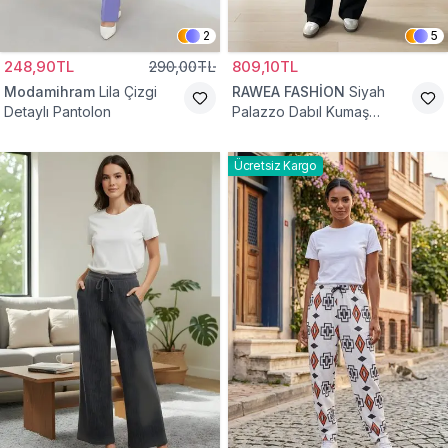
2
5
248,90TL
290,00TL
809,10TL
Modamihram
Lila Çizgi
RAWEA FASHİON
Siyah
Detaylı Pantolon
Palazzo Dabıl Kumaş
Tesettür Pantolon
Ücretsiz Kargo