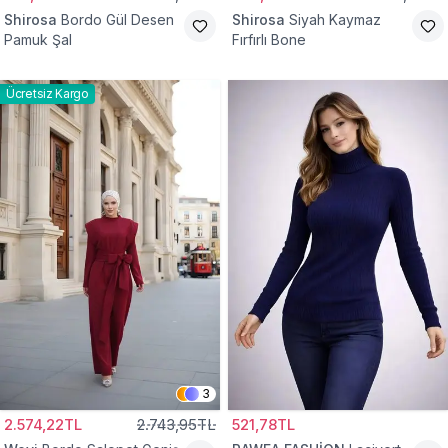
Shirosa
Bordo Gül Desen
Shirosa
Siyah Kaymaz
Pamuk Şal
Fırfırlı Bone
Ücretsiz Kargo
3
2.574,22TL
2.743,95TL
521,78TL