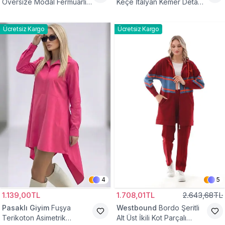
Oversize Modal Fermuarlı
Keçe İtalyan Kemer Detaylı
Sweat Tunik
Yelek
Ücretsiz Kargo
Ücretsiz Kargo
4
5
1.139,00TL
1.708,01TL
2.643,68TL
Pasaklı Giyim
Fuşya
Westbound
Bordo Şeritli
Terikoton Asimetrik
Alt Üst İkili Kot Parçalı