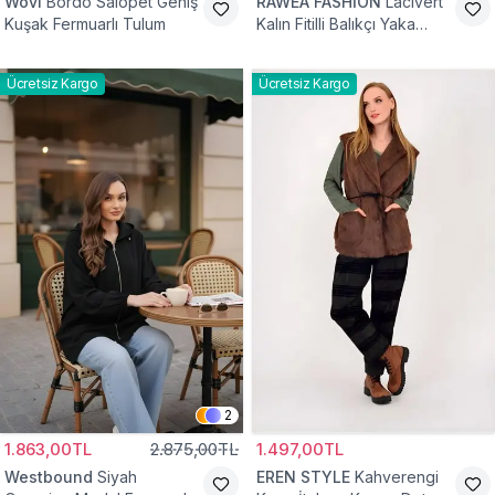
Wovi
Bordo Salopet Geniş
RAWEA FASHİON
Lacivert
Kuşak Fermuarlı Tulum
Kalın Fitilli Balıkçı Yaka
Pamuklu Triko Kazak
Ücretsiz Kargo
Ücretsiz Kargo
2
1.863,00TL
2.875,00TL
1.497,00TL
Westbound
Siyah
EREN STYLE
Kahverengi