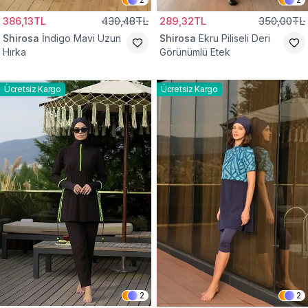
386,13TL
430,48TL
289,32TL
350,00TL
Shirosa
İndigo Mavi Uzun
Shirosa
Ekru Piliseli Deri
Hırka
Görünümlü Etek
Ücretsiz Kargo
Ücretsiz Kargo
2
2