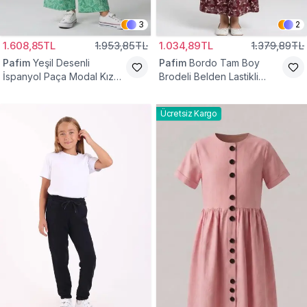
3
2
1.608,85TL
1.953,85TL
1.034,89TL
1.379,89TL
Pafim
Yeşil Desenli
Pafim
Bordo Tam Boy
İspanyol Paça Modal Kız
Brodeli Belden Lastikli
Çocuk Takım
Pamuk Kız Çocuk Etek
Ücretsiz Kargo