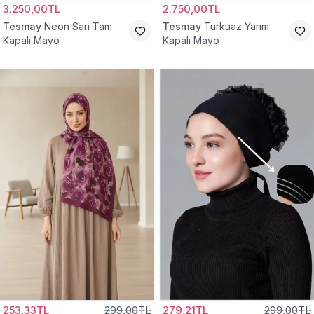
3.250,00TL
2.750,00TL
Tesmay
Neon Sarı Tam
Tesmay
Turkuaz Yarım
Kapalı Mayo
Kapalı Mayo
253,33TL
299,00TL
279,21TL
299,00TL