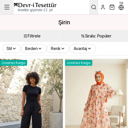
TR
tesettür giyimde 12. yıl
Şirin
Filtrele
Sırala: Popüler
Stil
Beden
Renk
Avantaj
Ücretsiz Kargo
Ücretsiz Kargo