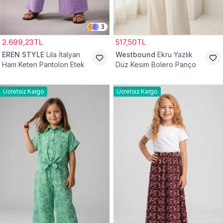
3
2.699,23TL
517,50TL
EREN STYLE
Lila İtalyan
Westbound
Ekru Yazlık
Ham Keten Pantolon Etek
Düz Kesim Bolero Panço
Ücretsiz Kargo
Ücretsiz Kargo