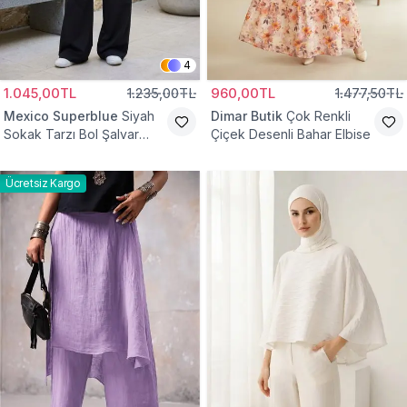
4
1.045,00TL
1.235,00TL
960,00TL
1.477,50TL
Mexico Superblue
Siyah
Dimar Butik
Çok Renkli
Sokak Tarzı Bol Şalvar
Çiçek Desenli Bahar Elbise
Pantolon
Ücretsiz Kargo