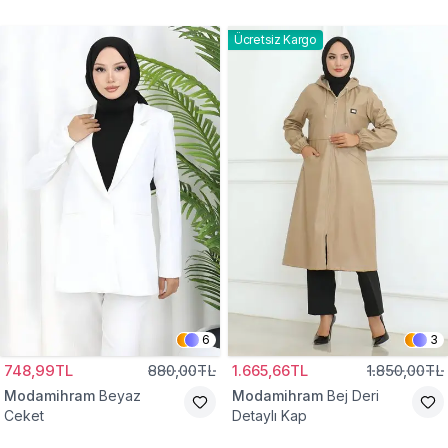
Gömlek Tunik
Eşofman Takım
Ücretsiz Kargo
6
3
748,99TL
880,00TL
1.665,66TL
1.850,00TL
Modamihram
Beyaz
Modamihram
Bej Deri
Ceket
Detaylı Kap