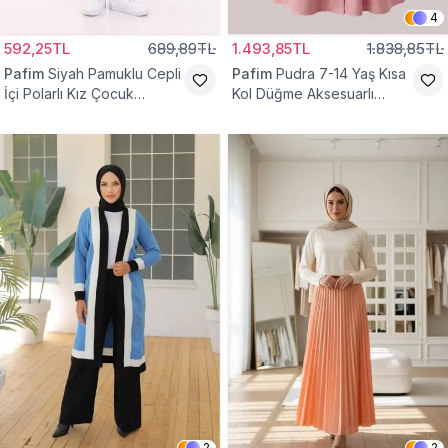
4
592,25TL
689,89TL
1.493,85TL
1.838,85TL
Pafim
Siyah Pamuklu Cepli
Pafim
Pudra 7-14 Yaş Kısa
İçi Polarlı Kız Çocuk
Kol Düğme Aksesuarlı
Eşofman Altı
Pamuk Kız Çocuk Elbise
2
2