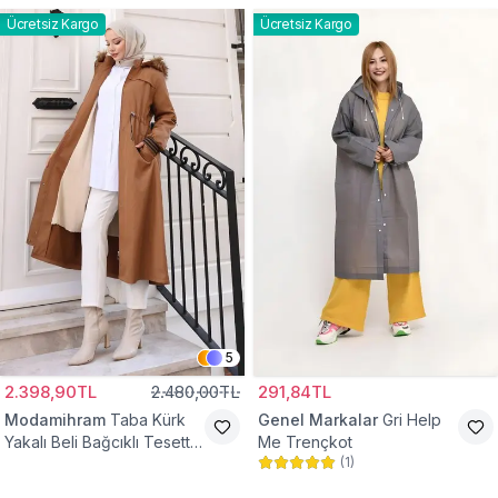
Ücretsiz Kargo
Ücretsiz Kargo
5
2.398,90TL
2.480,00TL
291,84TL
Modamihram
Taba Kürk
Genel Markalar
Gri Help
Yakalı Beli Bağcıklı Tesettür
Me Trençkot
(
1
)
Mont