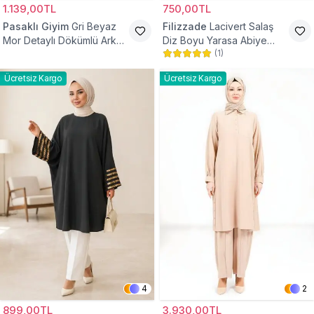
1.139,00TL
750,00TL
Pasaklı Giyim
Gri Beyaz
Filizzade
Lacivert Salaş
Mor Detaylı Dökümlü Arkası
Diz Boyu Yarasa Abiye
(
1
)
Uzun Gömlek Tunik
Tunik
Ücretsiz Kargo
Ücretsiz Kargo
4
2
899,00TL
3.930,00TL