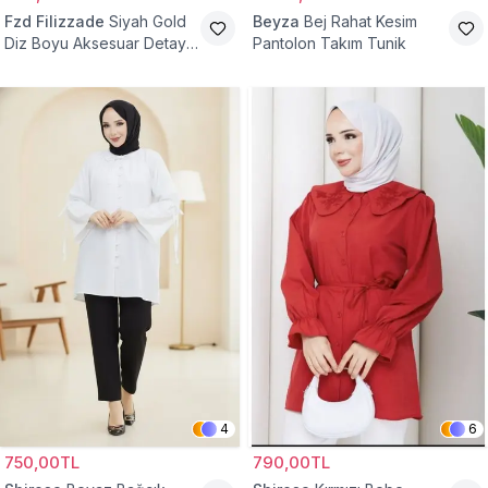
Fzd Filizzade
Siyah Gold
Beyza
Bej Rahat Kesim
Diz Boyu Aksesuar Detaylı
Pantolon Takım Tunik
Abiye Tunik
4
6
750,00TL
790,00TL