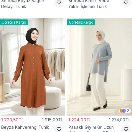
Shirosa
Beyaz Bağcık
Shirosa
Kırmızı Bebe
Detaylı Tunik
Yakalı İşlemeli Tunik
Ücretsiz Kargo
Ücretsiz Kargo
2
1.723,50TL
1.915,00TL
1.224,00TL
1.274,00TL
Beyza
Kahverengi Tunik
Pasaklı Giyim
Gri Uzun