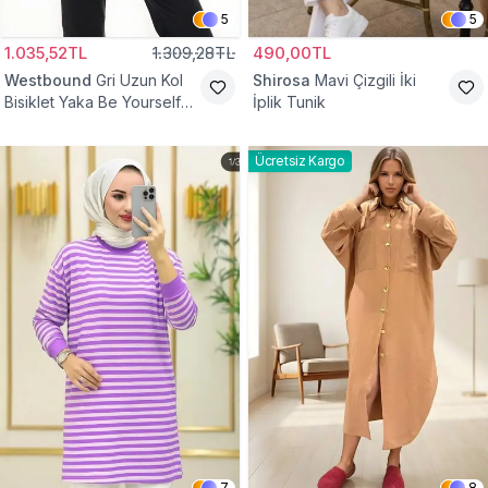
5
5
1.035,52TL
1.309,28TL
490,00TL
Westbound
Gri Uzun Kol
Shirosa
Mavi Çizgili İki
Bisiklet Yaka Be Yourself
İplik Tunik
Sweatshirt Tunik
Ücretsiz Kargo
7
8