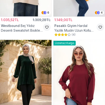
6
4
1.035,52TL
1.309,28TL
1.149,00TL
Westbound
Bej Yıldız
Pasaklı Giyim
Hardal
Desenli Sweatshirt Bisiklet
Yazlık Muslin Uzun Kollu
(
4
)
Yaka Tesettür Tunik
Hakim Yaka Cepli Tesettür
Tunik
Ücretsiz Kargo