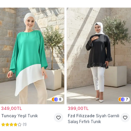
Tunik
8
7
349,00TL
399,00TL
Tuncay
Yeşil Tunik
Fzd Filizzade
Siyah Garnili
Salaş Fırfırlı Tunik
(
1
)