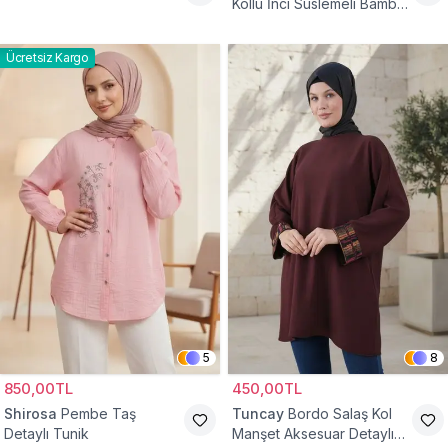
Kollu İnci Süslemeli Bambu
Keten Tunik
Ücretsiz Kargo
5
8
850,00TL
450,00TL
Shirosa
Pembe Taş
Tuncay
Bordo Salaş Kol
Detaylı Tunik
Manşet Aksesuar Detaylı