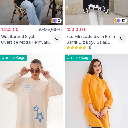
2
10
1.863,00TL
2.875,00TL
450,00TL
Westbound
Siyah
Fzd Filizzade
Siyah Krem
Oversize Modal Fermuarlı
Garnili Diz Boyu Salaş
(
1
)
Sweat Tunik
Tunik
Ücretsiz Kargo
Ücretsiz Kargo