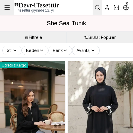
TR
tesettür giyimde 12. yıl
She Sea Tunik
Filtrele
Sırala: Popüler
Stil
Beden
Renk
Avantaj
Ücretsiz Kargo