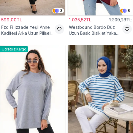
3
8
599,00TL
1.035,52TL
1.309,28TL
Fzd Filizzade
Yeşil Anne
Westbound
Bordo Düz
Kadifesi Arka Uzun Piliseli
Uzun Basic Bisiklet Yaka
Lastik Kol Torba Tunik
Sweatshirt Tesettür Tunik
Ücretsiz Kargo