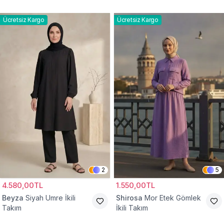
Ücretsiz Kargo
Ücretsiz Kargo
2
5
4.580,00TL
1.550,00TL
Beyza
Siyah Umre İkili
Shirosa
Mor Etek Gömlek
Takım
İkili Takım