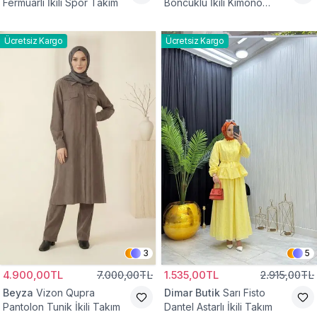
Fermuarlı İkili Spor Takım
Boncuklu İkili Kimono
Takım
Ücretsiz Kargo
Ücretsiz Kargo
3
5
4.900,00TL
7.000,00TL
1.535,00TL
2.915,00TL
Beyza
Vizon Qupra
Dimar Butik
Sarı Fisto
Pantolon Tunik İkili Takım
Dantel Astarlı İkili Takım