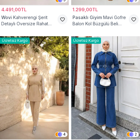
4.491,00TL
1.299,00TL
Wovi
Kahverengi Şerit
Pasaklı Giyim
Mavi Gofre
Detaylı Oversize Rahat
Balon Kol Büzgülü Beli
Eşofman Takımı
Lastikli Cepli Tesettür İkili
Takım
Ücretsiz Kargo
Ücretsiz Kargo
4
2