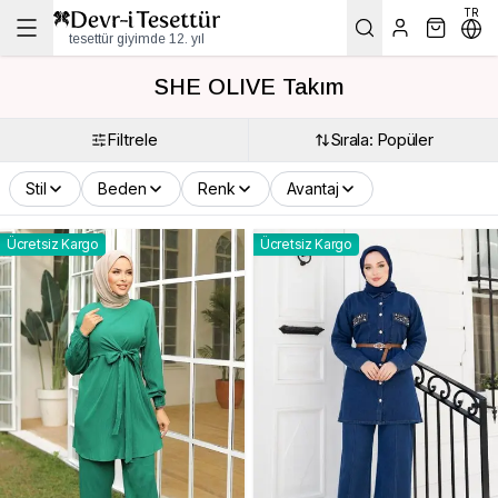
TR
tesettür giyimde 12. yıl
SHE OLIVE Takım
Filtrele
Sırala: Popüler
Stil
Beden
Renk
Avantaj
Ücretsiz Kargo
Ücretsiz Kargo