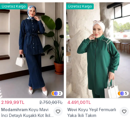
Ücretsiz Kargo
Ücretsiz Kargo
2
5
2.199,99TL
2.750,00TL
4.491,00TL
Modamihram
Koyu Mavi
Wovi
Koyu Yeşil Fermuarlı
İnci Detaylı Kuşaklı Kot İkili
Yaka İkili Takım
Takım