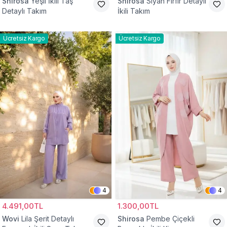
Shirosa
Yeşil İkili Taş
Shirosa
Siyah Fırfır Detaylı
Detaylı Takım
İkili Takım
Ücretsiz Kargo
Ücretsiz Kargo
4
4
4.491,00TL
1.300,00TL
Wovi
Lila Şerit Detaylı
Shirosa
Pembe Çiçekli