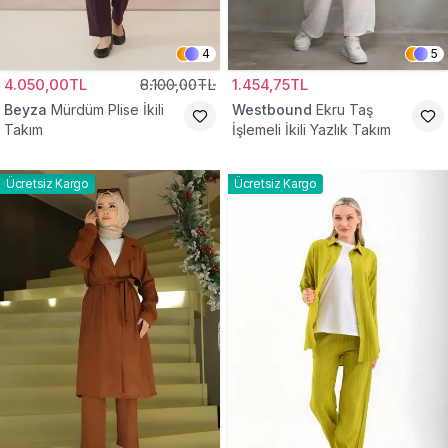
4
5
4.050,00TL
8.100,00TL
1.454,75TL
Beyza
Mürdüm Plise İkili
Westbound
Ekru Taş
Takım
İşlemeli İkili Yazlık Takım
Ücretsiz Kargo
Ücretsiz Kargo