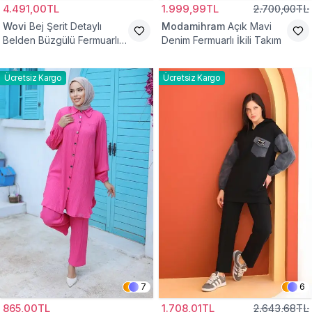
4.491,00TL
1.999,99TL
2.700,00TL
Wovi
Bej Şerit Detaylı
Modamihram
Açık Mavi
Belden Büzgülü Fermuarlı
Denim Fermuarlı İkili Takım
İkili Spor Eşofman Takımı
Ücretsiz Kargo
Ücretsiz Kargo
7
6
865,00TL
1.708,01TL
2.643,68TL