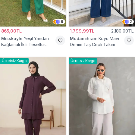
9
2
865,00TL
1.799,99TL
2.180,00TL
Misskayle
Yeşil Yandan
Modamihram
Koyu Mavi
Bağlamalı İkili Tesettür
Denim Taş Cepli Takım
Takım
Ücretsiz Kargo
Ücretsiz Kargo