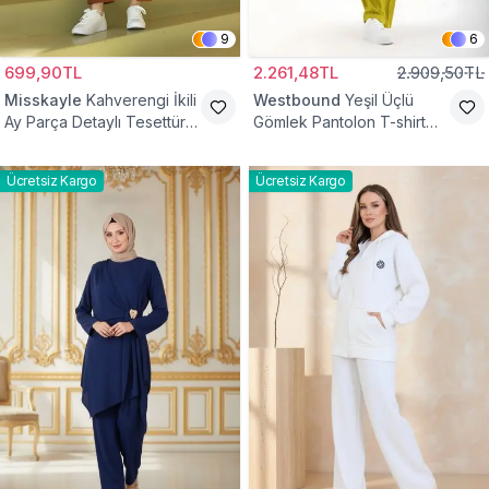
9
6
699,90TL
2.261,48TL
2.909,50TL
Misskayle
Kahverengi İkili
Westbound
Yeşil Üçlü
Ay Parça Detaylı Tesettür
Gömlek Pantolon T-shirt
Takım
Takım
Ücretsiz Kargo
Ücretsiz Kargo