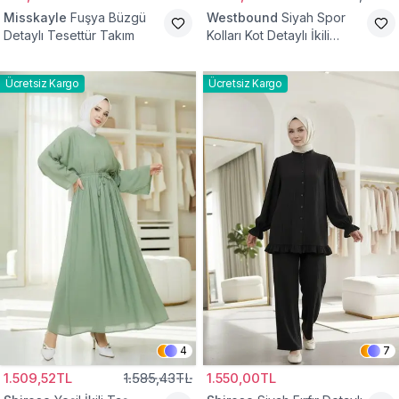
Misskayle
Fuşya Büzgü
Westbound
Siyah Spor
Detaylı Tesettür Takım
Kolları Kot Detaylı İkili
Takım
Ücretsiz Kargo
Ücretsiz Kargo
4
7
1.509,52TL
1.585,43TL
1.550,00TL