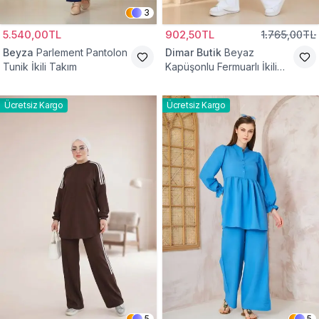
3
5.540,00TL
902,50TL
1.765,00TL
Beyza
Parlement Pantolon
Dimar Butik
Beyaz
Tunik İkili Takım
Kapüşonlu Fermuarlı İkili
Takım
Ücretsiz Kargo
Ücretsiz Kargo
5
5