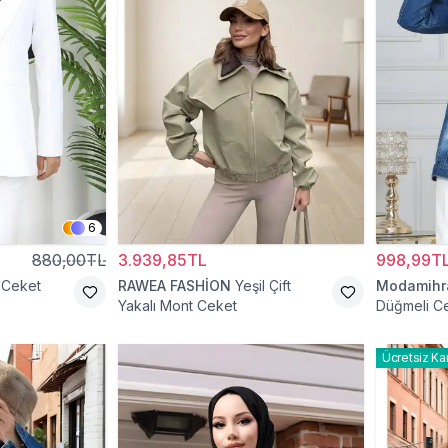
6
880,00TL
3.939,85TL
998,99T
 Ceket
RAWEA FASHİON
Yeşil Çift
Modamih
Yakalı Mont Ceket
Düğmeli C
Ücretsiz Ka