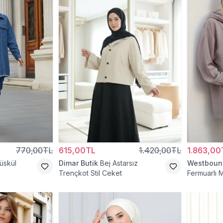
770,00TL
615,00TL
1.420,00TL
1.863,00
üskül
Dimar Butik
Bej Astarsız
Westboun
Trençkot Stil Ceket
Fermuarlı 