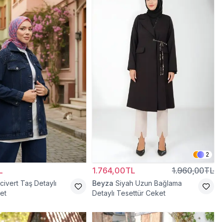
2
L
1.764,00TL
1.960,00TL
civert Taş Detaylı
Beyza
Siyah Uzun Bağlama
et
Detaylı Tesettür Ceket