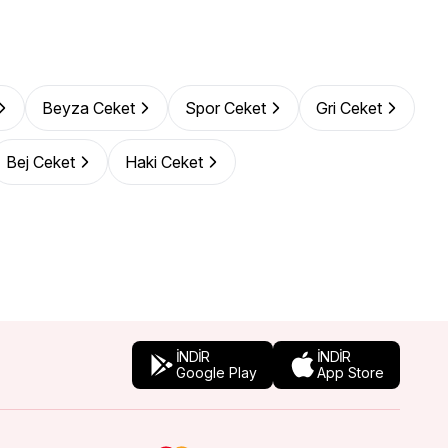
Beyza Ceket
Spor Ceket
Gri Ceket
Bej Ceket
Haki Ceket
İNDİR
İNDİR
Google Play
App Store