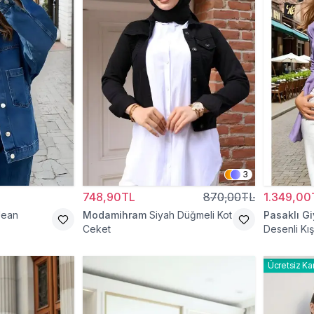
3
748,90TL
870,00TL
1.349,00
Jean
Modamihram
Siyah Düğmeli Kot
Pasaklı G
Ceket
Desenli Kış
Düğmeli Te
Ücretsiz Ka