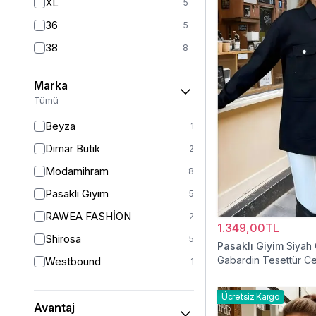
XL
5
36
5
38
8
40
7
Marka
42
7
Tümü
44
2
Beyza
1
46
2
Dimar Butik
2
48
2
Modamihram
8
Pasaklı Giyim
5
RAWEA FASHİON
2
1.349,00TL
Shirosa
5
Pasaklı Giyim
Siyah
Gabardin Tesettür C
Westbound
1
Ücretsiz Kargo
Avantaj