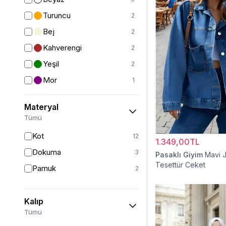
Yelek
12
Turuncu
2
Ceket
24
Bej
2
Kaban
41
Kahverengi
2
Mont
20
Yeşil
2
Yarım Kapalı Mayo
59
Mor
1
Kız Çocuk Elbise
20
Haki
1
Materyal
Kız Çocuk Giyim
33
Bordo
1
Tümü
Panço
5
Lacivert
1
Kot
12
Tam Kapalı Mayo
224
1.349,00TL
Dokuma
3
Pasaklı Giyim
Mavi 
Kız Çocuk Pantolon
5
Tesettür Ceket
Pamuk
2
Kız Çocuk Takım
6
Kız Çocuk Etek
2
Kalıp
Tümü