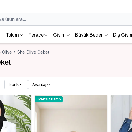
Takım
Ferace
Giyim
Büyük Beden
Dış Giyi
 Olive
She Olive Ceket
eket
Renk
Avantaj
Ücretsiz Kargo