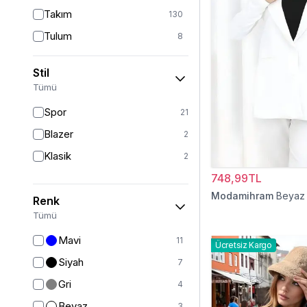
Takım
130
Tulum
8
Pantolon
151
Stil
Etek
19
Tümü
Pantolon Etek
2
Spor
21
Bluz & Gömlek
15
Blazer
2
Kazak
6
Klasik
2
Eşofman
63
748,99TL
Şal
6
Modamihram
Beyaz
Renk
Bone
15
Tümü
Ferace
126
Mavi
11
Ücretsiz Kargo
Kap & Pardesü
23
Siyah
7
Trençkot
32
Gri
4
Hırka
4
Beyaz
3