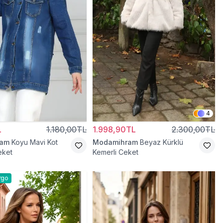
4
L
1.180,00TL
1.998,90TL
2.300,00TL
ram
Koyu Mavi Kot
Modamihram
Beyaz Kürklü
eket
Kemerli Ceket
rgo