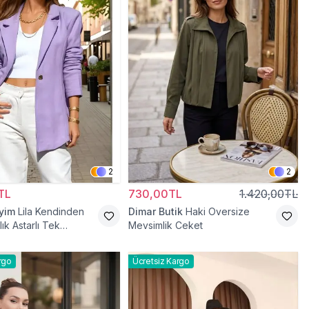
2
2
TL
730,00TL
1.420,00TL
iyim
Lila Kendinden
Dimar Butik
Haki Oversize
lık Astarlı Tek
Mevsimlik Ceket
settür Ceket
rgo
Ücretsiz Kargo