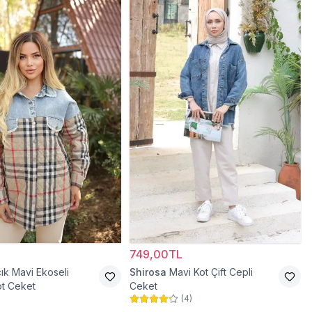
749,00TL
ık Mavi Ekoseli
Shirosa
Mavi Kot Çift Cepli
t Ceket
Ceket
(
4
)