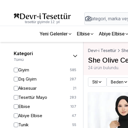
tesettür giyimde 12. yıl
Yeni Gelenler
Elbise
Abiye Elbise
Devr-i Tesettür
She
Kategori
She Olive C
Tümü
24 ürün bulundu.
Giyim
585
Dış Giyim
287
Stil
Beden
Aksesuar
21
Tesettür Mayo
283
Elbise
107
Abiye Elbise
47
Tunik
55