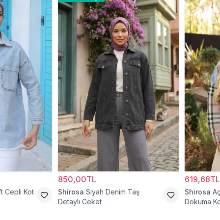
850,00TL
619,68TL
t Cepli Kot
Shirosa
Siyah Denim Taş
Shirosa
Aç
Detaylı Ceket
Dokuma Ko