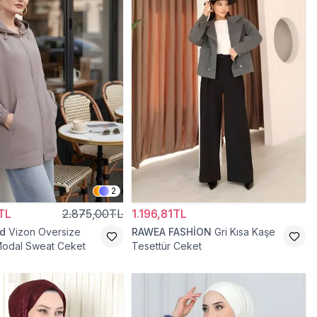
2
TL
2.875,00TL
1.196,81TL
d
Vizon Oversize
RAWEA FASHİON
Gri Kısa Kaşe
Modal Sweat Ceket
Tesettür Ceket