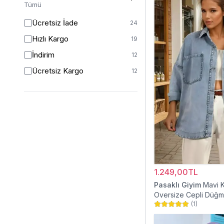
Tümü
Ücretsiz İade
24
Hızlı Kargo
19
İndirim
12
Ücretsiz Kargo
12
1.249,00TL
Pasaklı Giyim
Mavi 
Oversize Cepli Düğme
(
1
)
Gömlek Ceket