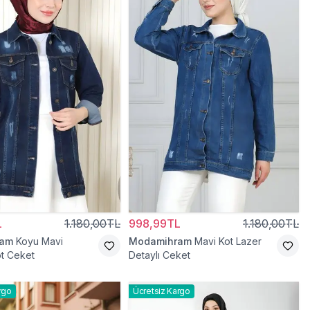
L
1.180,00TL
998,99TL
1.180,00TL
ram
Koyu Mavi
Modamihram
Mavi Kot Lazer
t Ceket
Detaylı Ceket
rgo
Ücretsiz Kargo