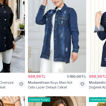
998,99TL
1.180,00TL
998,99T
 Oversize
Modamihram
Koyu Mavi Kot
Modamih
eket
Cebi Lazer Detaylı Ceket
Düğmeli Ko
Ücretsiz Kargo
Ücretsiz Ka