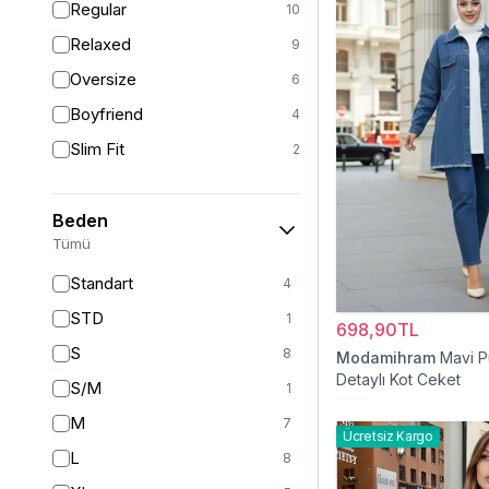
Regular
10
Relaxed
9
Oversize
6
Boyfriend
4
Slim Fit
2
Beden
Tümü
Standart
4
STD
1
698,90TL
S
8
Modamihram
Mavi P
Detaylı Kot Ceket
S/M
1
M
7
Ücretsiz Kargo
L
8