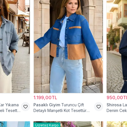
1.199,00TL
950,00T
Kar Yıkama
Pasaklı Giyim
Turuncu Çift
Shirosa
La
li Tesettür
Detaylı Manşetli Kot Tesettür
Denim Cek
Ceket
Ücretsiz Kargo