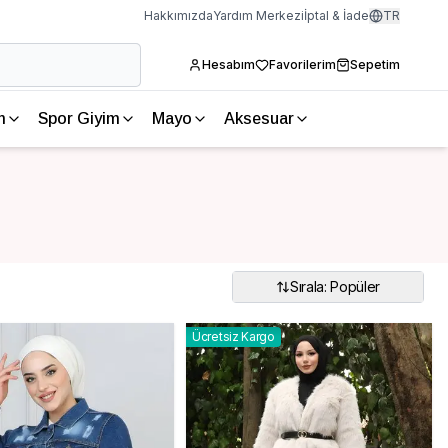
Hakkımızda
Yardım Merkezi
İptal & İade
TR
Hesabım
Favorilerim
Sepetim
m
Spor Giyim
Mayo
Aksesuar
Sırala: Popüler
Ücretsiz Kargo