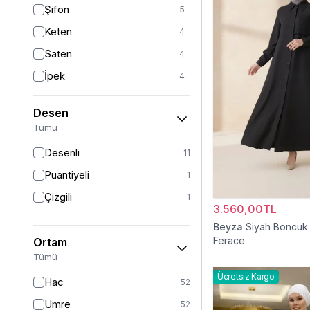
Şifon
5
Beyaz
2
Keten
4
Pudra
1
Saten
4
İpek
4
Viskon
3
Desen
Tül
2
Tümü
Krep
2
Desenli
11
Dantel
1
Puantiyeli
1
Süet
1
Çizgili
1
Sandy
3.560,00TL
1
Beyza
Siyah Boncuk 
Ferace
Ortam
Tümü
Ücretsiz Kargo
Hac
52
Umre
52