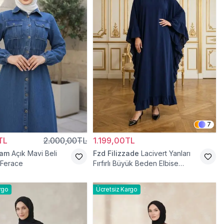
7
TL
2.000,00TL
1.199,00TL
ram
Açık Mavi Beli
Fzd Filizzade
Lacivert Yanları
t Ferace
Fırfırlı Büyük Beden Elbise
Ferace
rgo
Ücretsiz Kargo