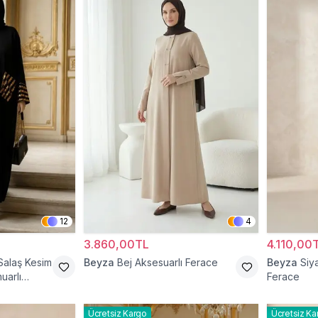
12
4
3.860,00TL
4.110,00
Salaş Kesim
Beyza
Bej Aksesuarlı Ferace
Beyza
Siy
uarlı
Ferace
Ücretsiz Kargo
Ücretsiz Ka