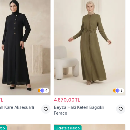
4
2
TL
4.870,00TL
ah Kare Aksesuarlı
Beyza
Haki Keten Bağcıklı
Ferace
rgo
Ücretsiz Kargo