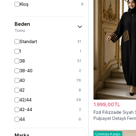
Kloş
9
Beden
Tümü
Standart
31
1
1
38
51
38-40
2
40
76
42
8
42/44
59
1.999,00TL
42-44
2
Fzd Filizzade
Siyah 
Pulpayet Detaylı Ferm
44
6
Ferace
46
6
Ücretsiz Kargo
Marka