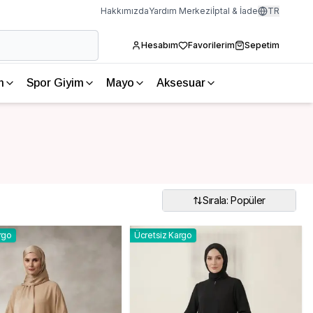
Hakkımızda
Yardım Merkezi
İptal & İade
TR
Hesabım
Favorilerim
Sepetim
m
Spor Giyim
Mayo
Aksesuar
Sırala: Popüler
rgo
Ücretsiz Kargo