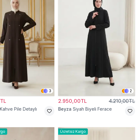
3
2
0TL
2.950,00TL
4.210,00TL
 Kahve Pile Detaylı
Beyza
Siyah Biyeli Ferace
rgo
Ücretsiz Kargo