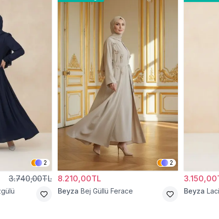
2
2
3.740,00TL
8.210,00TL
3.150,00
zgülü
Beyza
Bej Güllü Ferace
Beyza
Lac