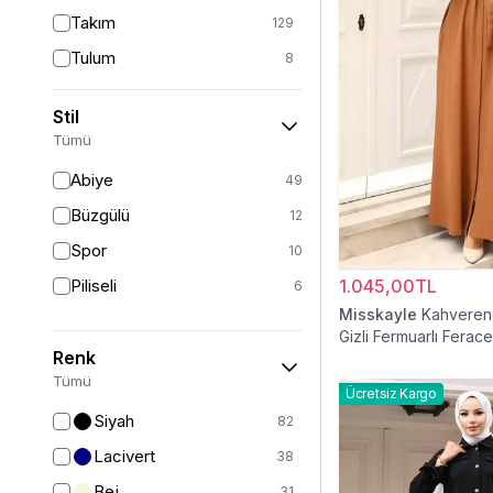
Takım
129
Tulum
8
Pantolon
151
Stil
Etek
19
Tümü
Pantolon Etek
2
Abiye
49
Bluz & Gömlek
15
Büzgülü
12
Kazak
6
Spor
10
Eşofman
63
Piliseli
1.045,00TL
6
Şal
6
Misskayle
Kahvereng
Gizli Fermuarlı Ferace
Bone
15
Renk
Ferace
126
Tümü
Ücretsiz Kargo
Kap & Pardesü
23
Siyah
82
Trençkot
32
Lacivert
38
Hırka
4
Bej
31