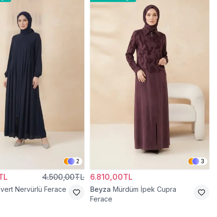
2
3
TL
4.500,00TL
6.810,00TL
ivert Nervürlü Ferace
Beyza
Mürdüm İpek Cupra
Ferace