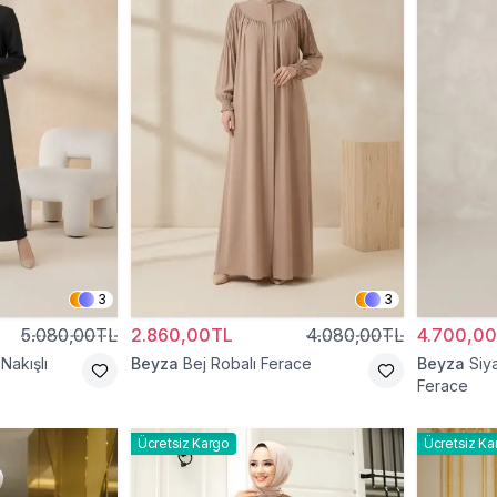
3
3
5.080,00TL
2.860,00TL
4.080,00TL
4.700,0
Nakışlı
Beyza
Bej Robalı Ferace
Beyza
Siy
Ferace
Ücretsiz Kargo
Ücretsiz Ka