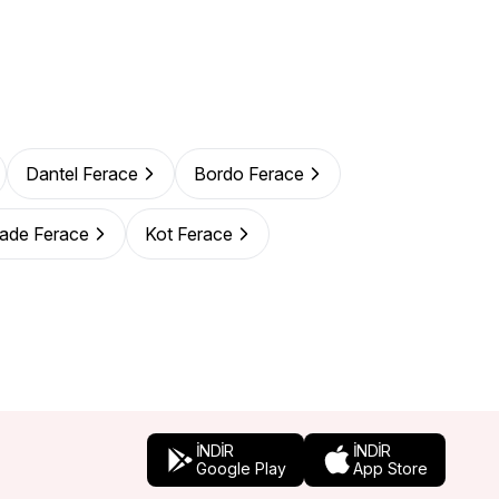
Dantel Ferace
Bordo Ferace
zade Ferace
Kot Ferace
İNDİR
İNDİR
Google Play
App Store