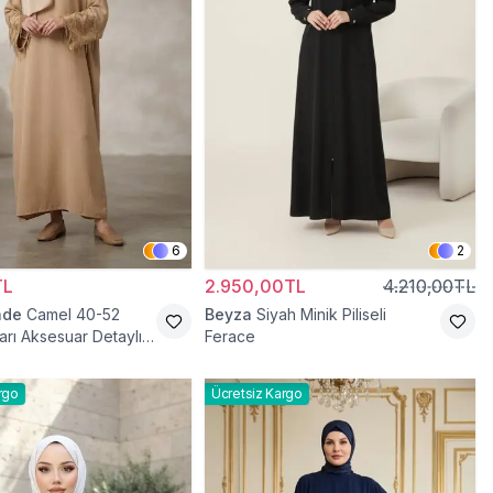
6
2
TL
2.950,00TL
4.210,00TL
ade
Camel 40-52
Beyza
Siyah Minik Piliseli
arı Aksesuar Detaylı
Ferace
ace
rgo
Ücretsiz Kargo