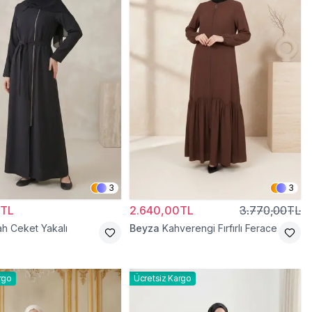
3
3
0TL
2.640,00TL
3.770,00TL
ah Ceket Yakalı
Beyza
Kahverengi Fırfırlı Ferace
rgo
Ücretsiz Kargo