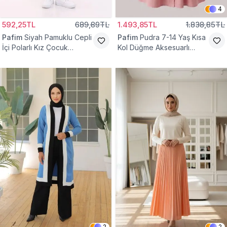
4
592,25TL
689,89TL
1.493,85TL
1.838,85TL
Pafim
Siyah Pamuklu Cepli
Pafim
Pudra 7-14 Yaş Kısa
İçi Polarlı Kız Çocuk
Kol Düğme Aksesuarlı
Eşofman Altı
Pamuk Kız Çocuk Elbise
2
2