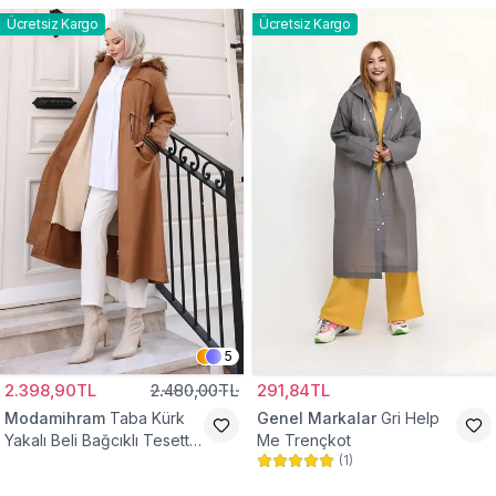
Ücretsiz Kargo
Ücretsiz Kargo
5
2.398,90TL
2.480,00TL
291,84TL
Modamihram
Taba Kürk
Genel Markalar
Gri Help
Yakalı Beli Bağcıklı Tesettür
Me Trençkot
(
1
)
Mont