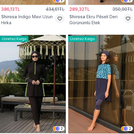
386,13TL
434,61TL
289,32TL
350,00TL
Shirosa
İndigo Mavi Uzun
Shirosa
Ekru Piliseli Deri
Hırka
Görünümlü Etek
Ücretsiz Kargo
Ücretsiz Kargo
2
2