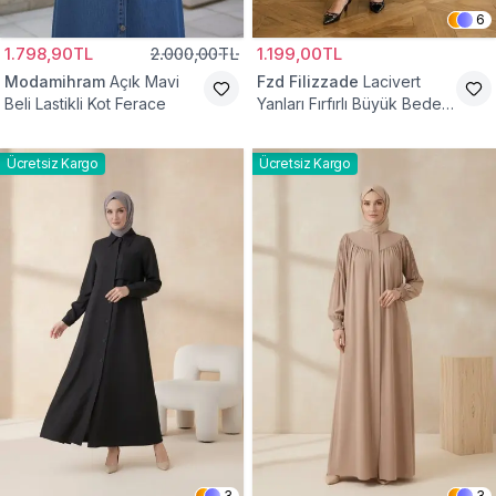
6
1.798,90TL
2.000,00TL
1.199,00TL
Modamihram
Açık Mavi
Fzd Filizzade
Lacivert
Beli Lastikli Kot Ferace
Yanları Fırfırlı Büyük Beden
Elbise Ferace
Ücretsiz Kargo
Ücretsiz Kargo
3
3