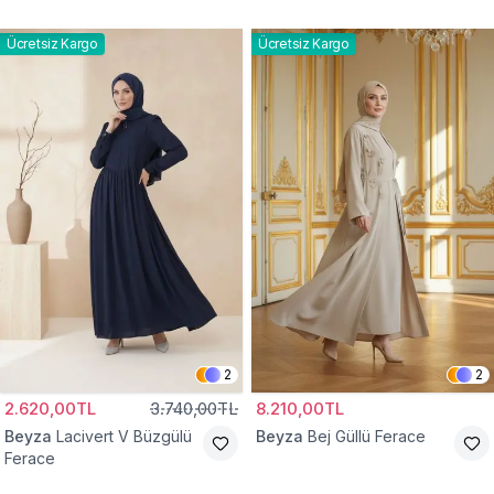
Ücretsiz Kargo
Ücretsiz Kargo
2
2
2.620,00TL
3.740,00TL
8.210,00TL
Beyza
Lacivert V Büzgülü
Beyza
Bej Güllü Ferace
Ferace