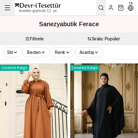
TR
tesettür giyimde 12. yıl
Sanezyabutik Ferace
Filtrele
Sırala: Popüler
Stil
Beden
Renk
Avantaj
Ücretsiz Kargo
Ücretsiz Kargo