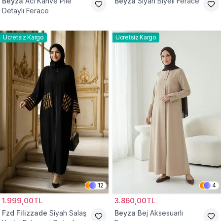
Beyza
Acı Kahve Pile
Beyza
Siyah Biyeli Ferace
Detaylı Ferace
Ücretsiz Kargo
Ücretsiz Kargo
12
4
1.999,00TL
3.860,00TL
Fzd Filizzade
Siyah Salaş
Beyza
Bej Aksesuarlı