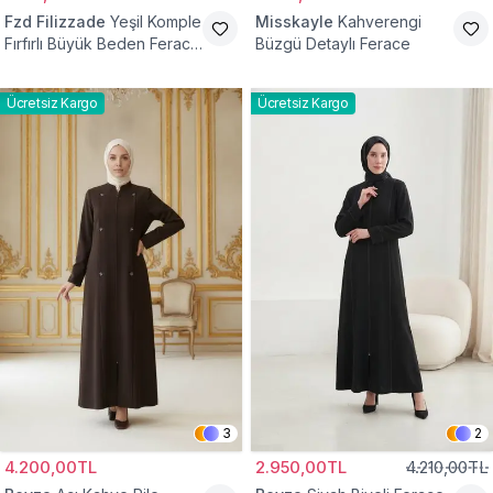
Fzd Filizzade
Yeşil Komple
Misskayle
Kahverengi
Fırfırlı Büyük Beden Ferace
Büzgü Detaylı Ferace
Elbise
Ücretsiz Kargo
Ücretsiz Kargo
3
2
4.200,00TL
2.950,00TL
4.210,00TL