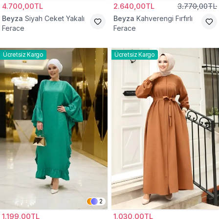
4.700,00TL
2.640,00TL
3.770,00TL
Beyza
Siyah Ceket Yakalı
Beyza
Kahverengi Fırfırlı
Ferace
Ferace
Ücretsiz Kargo
Ücretsiz Kargo
2
1.199,00TL
1.030,00TL