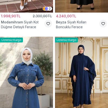
2
1.998,90TL
2.300,00TL
4.240,00TL
Modamihram
Siyah Kot
Beyza
Siyah Kolları
Düğme Detaylı Ferace
Boncuklu Ferace
Ücretsiz Kargo
Ücretsiz Kargo