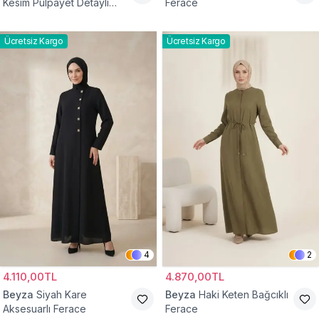
Kesim Pulpayet Detaylı
Ferace
Fermuarlı Ferace
Ücretsiz Kargo
Ücretsiz Kargo
4
2
4.110,00TL
4.870,00TL
Beyza
Siyah Kare
Beyza
Haki Keten Bağcıklı
Aksesuarlı Ferace
Ferace