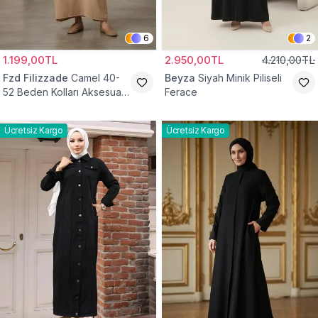
6
2
1.199,00TL
2.950,00TL
4.210,00TL
Fzd Filizzade
Camel 40-
Beyza
Siyah Minik Piliseli
52 Beden Kolları Aksesuar
Ferace
Detaylı Elbise Ferace
Ücretsiz Kargo
Ücretsiz Kargo