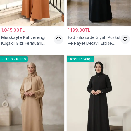
1.045,00TL
1.199,00TL
Misskayle
Kahverengi
Fzd Filizzade
Siyah Püskül
Kuşaklı Gizli Fermuarlı
ve Payet Detaylı Elbise
Ferace
Ferace
Ücretsiz Kargo
Ücretsiz Kargo