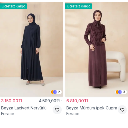
Ücretsiz Kargo
Ücretsiz Kargo
2
3
3.150,00TL
4.500,00TL
6.810,00TL
Beyza
Lacivert Nervürlü
Beyza
Mürdüm İpek Cupra
Ferace
Ferace