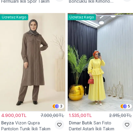
Fermuarlı İkili Spor Takım
Boncuklu İkili Kimono
Takım
Ücretsiz Kargo
Ücretsiz Kargo
3
5
4.900,00TL
7.000,00TL
1.535,00TL
2.915,00TL
Beyza
Vizon Qupra
Dimar Butik
Sarı Fisto
Pantolon Tunik İkili Takım
Dantel Astarlı İkili Takım