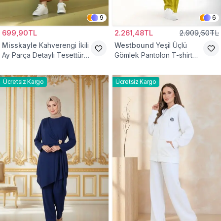
9
6
699,90TL
2.261,48TL
2.909,50TL
Misskayle
Kahverengi İkili
Westbound
Yeşil Üçlü
Ay Parça Detaylı Tesettür
Gömlek Pantolon T-shirt
Takım
Takım
Ücretsiz Kargo
Ücretsiz Kargo