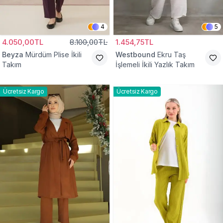
4
5
4.050,00TL
8.100,00TL
1.454,75TL
Beyza
Mürdüm Plise İkili
Westbound
Ekru Taş
Takım
İşlemeli İkili Yazlık Takım
Ücretsiz Kargo
Ücretsiz Kargo