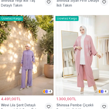
Shirosa
Yeşil İkili Taş
Shirosa
Siyah Fırfır Detaylı
Detaylı Takım
İkili Takım
Ücretsiz Kargo
Ücretsiz Kargo
4
4
4.491,00TL
1.300,00TL
Wovi
Lila Şerit Detaylı
Shirosa
Pembe Çiçekli