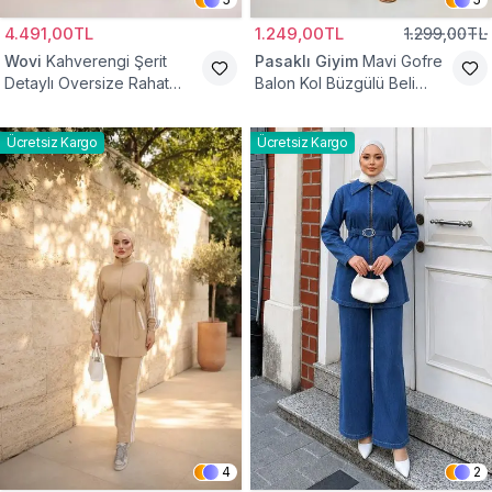
4.491,00TL
1.249,00TL
1.299,00TL
Wovi
Kahverengi Şerit
Pasaklı Giyim
Mavi Gofre
Detaylı Oversize Rahat
Balon Kol Büzgülü Beli
Eşofman Takımı
Lastikli Cepli Tesettür İkili
Takım
Ücretsiz Kargo
Ücretsiz Kargo
4
2