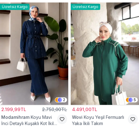
Ücretsiz Kargo
Ücretsiz Kargo
2
5
2.199,99TL
2.750,00TL
4.491,00TL
Modamihram
Koyu Mavi
Wovi
Koyu Yeşil Fermuarlı
İnci Detaylı Kuşaklı Kot İkili
Yaka İkili Takım
Takım