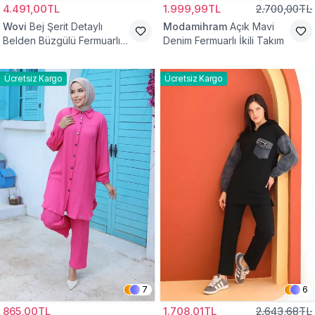
4.491,00TL
1.999,99TL
2.700,00TL
Wovi
Bej Şerit Detaylı
Modamihram
Açık Mavi
Belden Büzgülü Fermuarlı
Denim Fermuarlı İkili Takım
İkili Spor Eşofman Takımı
Ücretsiz Kargo
Ücretsiz Kargo
7
6
865,00TL
1.708,01TL
2.643,68TL