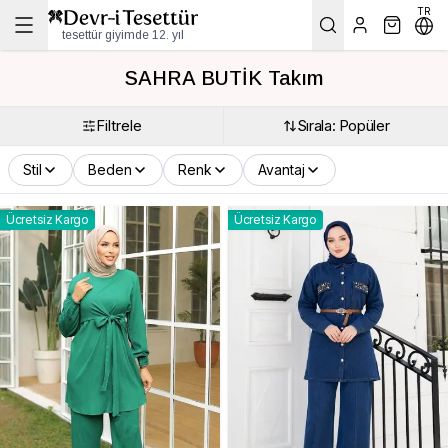
TR
tesettür giyimde 12. yıl
SAHRA BUTİK Takım
Filtrele
Sırala: Popüler
Stil
Beden
Renk
Avantaj
Ücretsiz Kargo
Ücretsiz Kargo