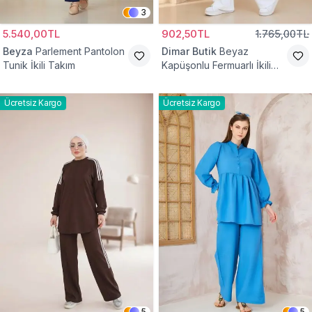
3
5.540,00TL
902,50TL
1.765,00TL
Beyza
Parlement Pantolon
Dimar Butik
Beyaz
Tunik İkili Takım
Kapüşonlu Fermuarlı İkili
Takım
Ücretsiz Kargo
Ücretsiz Kargo
5
5