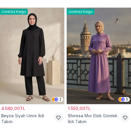
Ücretsiz Kargo
Ücretsiz Kargo
2
5
4.580,00TL
1.550,00TL
Beyza
Siyah Umre İkili
Shirosa
Mor Etek Gömlek
Takım
İkili Takım