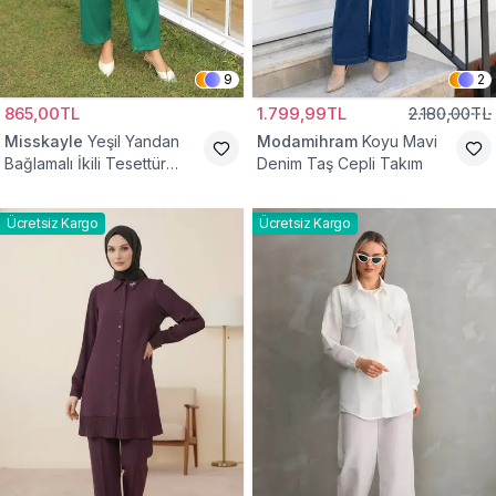
9
2
865,00TL
1.799,99TL
2.180,00TL
Misskayle
Yeşil Yandan
Modamihram
Koyu Mavi
Bağlamalı İkili Tesettür
Denim Taş Cepli Takım
Takım
Ücretsiz Kargo
Ücretsiz Kargo