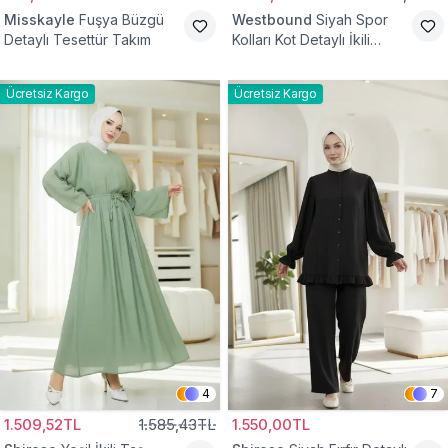
Misskayle
Fuşya Büzgü
Westbound
Siyah Spor
Detaylı Tesettür Takım
Kolları Kot Detaylı İkili
Takım
Ücretsiz Kargo
Ücretsiz Kargo
4
7
1.509,52TL
1.585,43TL
1.550,00TL