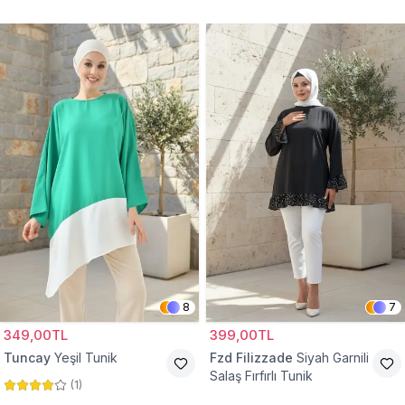
Tunik
8
7
349,00TL
399,00TL
Tuncay
Yeşil Tunik
Fzd Filizzade
Siyah Garnili
Salaş Fırfırlı Tunik
(
1
)