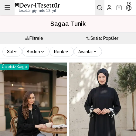
TR
tesettür giyimde 12. yıl
Sagaa Tunik
Filtrele
Sırala: Popüler
Stil
Beden
Renk
Avantaj
Ücretsiz Kargo