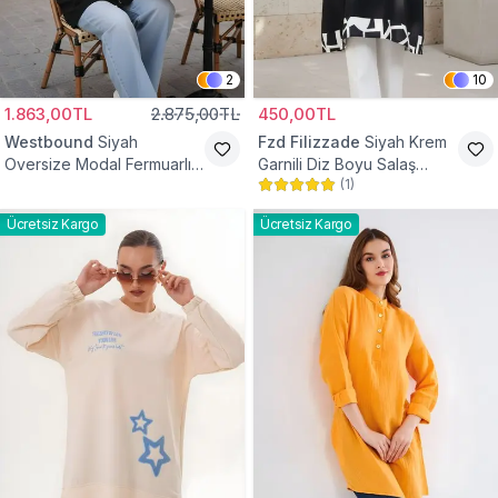
2
10
1.863,00TL
2.875,00TL
450,00TL
Westbound
Siyah
Fzd Filizzade
Siyah Krem
Oversize Modal Fermuarlı
Garnili Diz Boyu Salaş
(
1
)
Sweat Tunik
Tunik
Ücretsiz Kargo
Ücretsiz Kargo