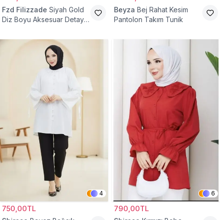
Fzd Filizzade
Siyah Gold
Beyza
Bej Rahat Kesim
Diz Boyu Aksesuar Detaylı
Pantolon Takım Tunik
Abiye Tunik
4
6
750,00TL
790,00TL