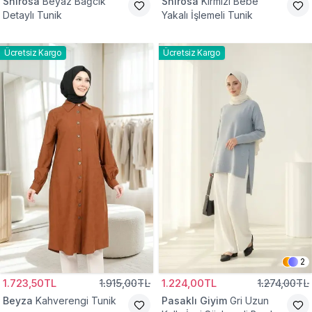
Shirosa
Beyaz Bağcık
Shirosa
Kırmızı Bebe
Detaylı Tunik
Yakalı İşlemeli Tunik
Ücretsiz Kargo
Ücretsiz Kargo
2
1.723,50TL
1.915,00TL
1.224,00TL
1.274,00TL
Beyza
Kahverengi Tunik
Pasaklı Giyim
Gri Uzun