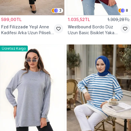
3
8
599,00TL
1.035,52TL
1.309,28TL
Fzd Filizzade
Yeşil Anne
Westbound
Bordo Düz
Kadifesi Arka Uzun Piliseli
Uzun Basic Bisiklet Yaka
Lastik Kol Torba Tunik
Sweatshirt Tesettür Tunik
Ücretsiz Kargo