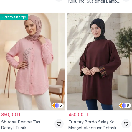
Kollu İnci Süslemeli Bambu
Keten Tunik
Ücretsiz Kargo
5
8
850,00TL
450,00TL
Shirosa
Pembe Taş
Tuncay
Bordo Salaş Kol
Detaylı Tunik
Manşet Aksesuar Detaylı