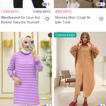
5
5
1.035,52TL
1.309,28TL
490,00TL
Westbound
Gri Uzun Kol
Shirosa
Mavi Çizgili İki
Bisiklet Yaka Be Yourself
İplik Tunik
Sweatshirt Tunik
Ücretsiz Kargo
7
8