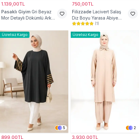
1.139,00TL
750,00TL
Pasaklı Giyim
Gri Beyaz
Filizzade
Lacivert Salaş
Mor Detaylı Dökümlü Arkası
Diz Boyu Yarasa Abiye
(
1
)
Uzun Gömlek Tunik
Tunik
Ücretsiz Kargo
Ücretsiz Kargo
5
2
899,00TL
3.930,00TL