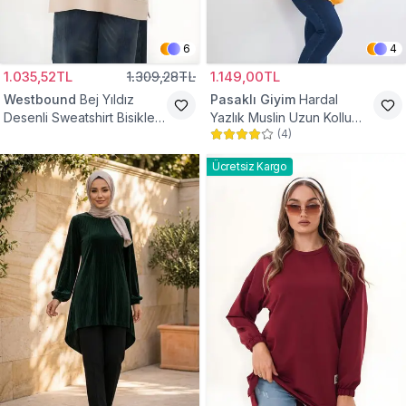
6
4
1.035,52TL
1.309,28TL
1.149,00TL
Westbound
Bej Yıldız
Pasaklı Giyim
Hardal
Desenli Sweatshirt Bisiklet
Yazlık Muslin Uzun Kollu
(
4
)
Yaka Tesettür Tunik
Hakim Yaka Cepli Tesettür
Tunik
Ücretsiz Kargo