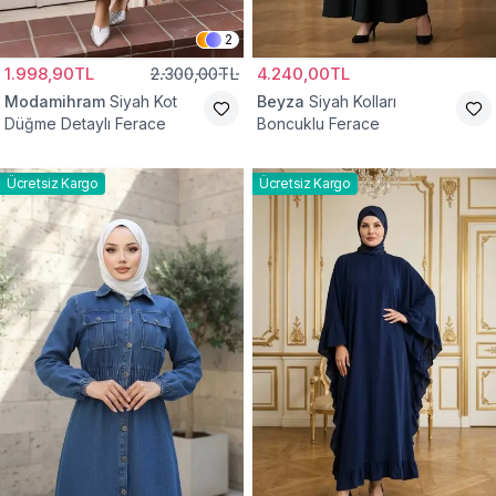
2
1.998,90TL
2.300,00TL
4.240,00TL
Modamihram
Siyah Kot
Beyza
Siyah Kolları
Düğme Detaylı Ferace
Boncuklu Ferace
Ücretsiz Kargo
Ücretsiz Kargo