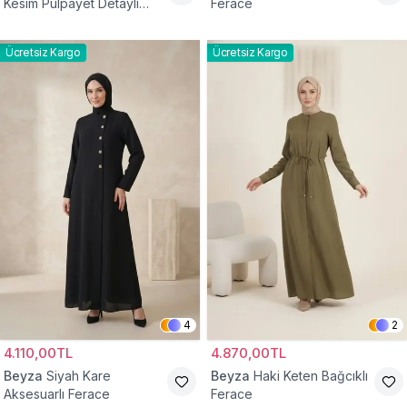
Kesim Pulpayet Detaylı
Ferace
Fermuarlı Ferace
Ücretsiz Kargo
Ücretsiz Kargo
4
2
4.110,00TL
4.870,00TL
Beyza
Siyah Kare
Beyza
Haki Keten Bağcıklı
Aksesuarlı Ferace
Ferace