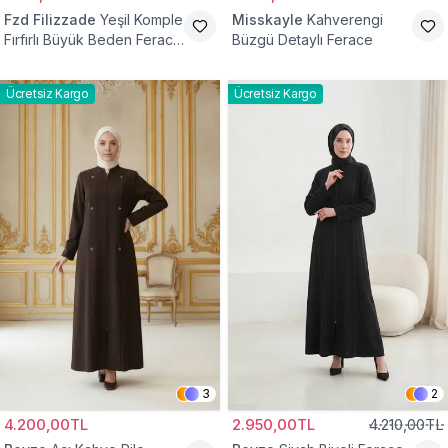
Fzd Filizzade
Yeşil Komple
Misskayle
Kahverengi
Fırfırlı Büyük Beden Ferace
Büzgü Detaylı Ferace
Elbise
Ücretsiz Kargo
Ücretsiz Kargo
3
2
4.200,00TL
2.950,00TL
4.210,00TL