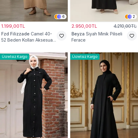
6
2
1.199,00TL
2.950,00TL
4.210,00TL
Fzd Filizzade
Camel 40-
Beyza
Siyah Minik Piliseli
52 Beden Kolları Aksesuar
Ferace
Detaylı Elbise Ferace
Ücretsiz Kargo
Ücretsiz Kargo