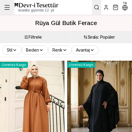
TR
tesettür giyimde 12. yıl
Rüya Gül Butik Ferace
Filtrele
Sırala: Popüler
Stil
Beden
Renk
Avantaj
Ücretsiz Kargo
Ücretsiz Kargo