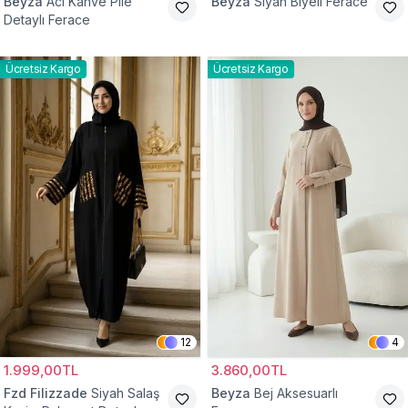
Beyza
Acı Kahve Pile
Beyza
Siyah Biyeli Ferace
Detaylı Ferace
Ücretsiz Kargo
Ücretsiz Kargo
12
4
1.999,00TL
3.860,00TL
Fzd Filizzade
Siyah Salaş
Beyza
Bej Aksesuarlı