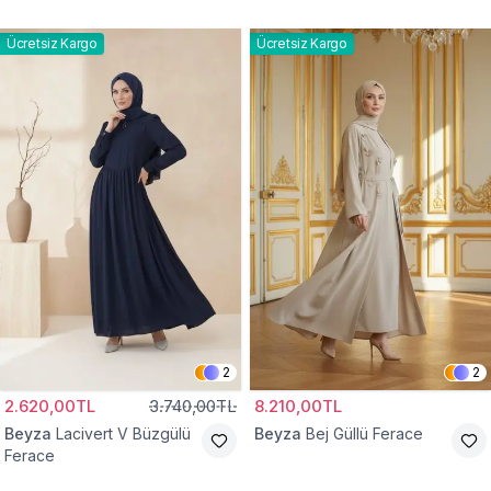
Ücretsiz Kargo
Ücretsiz Kargo
2
2
2.620,00TL
3.740,00TL
8.210,00TL
Beyza
Lacivert V Büzgülü
Beyza
Bej Güllü Ferace
Ferace