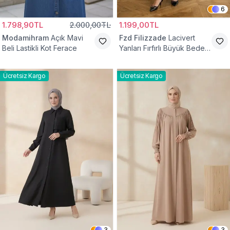
6
1.798,90TL
2.000,00TL
1.199,00TL
Modamihram
Açık Mavi
Fzd Filizzade
Lacivert
Beli Lastikli Kot Ferace
Yanları Fırfırlı Büyük Beden
Elbise Ferace
Ücretsiz Kargo
Ücretsiz Kargo
3
3