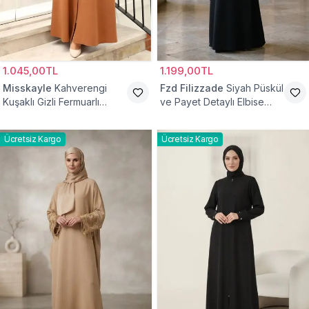
1.045,00TL
1.199,00TL
Misskayle
Kahverengi
Fzd Filizzade
Siyah Püskül
Kuşaklı Gizli Fermuarlı
ve Payet Detaylı Elbise
Ferace
Ferace
Ücretsiz Kargo
Ücretsiz Kargo