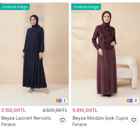
Ücretsiz Kargo
Ücretsiz Kargo
2
3
3.150,00TL
4.500,00TL
6.810,00TL
Beyza
Lacivert Nervürlü
Beyza
Mürdüm İpek Cupra
Ferace
Ferace