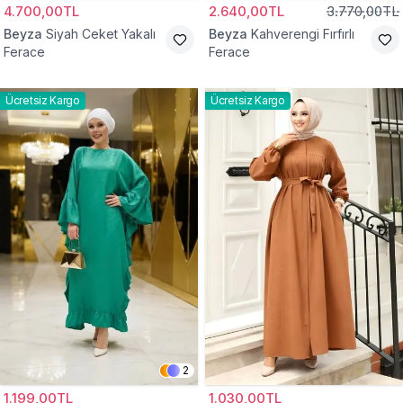
4.700,00TL
2.640,00TL
3.770,00TL
Beyza
Siyah Ceket Yakalı
Beyza
Kahverengi Fırfırlı
Ferace
Ferace
Ücretsiz Kargo
Ücretsiz Kargo
2
1.199,00TL
1.030,00TL