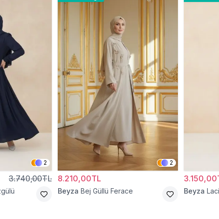
2
2
3.740,00TL
8.210,00TL
3.150,00
zgülü
Beyza
Bej Güllü Ferace
Beyza
Lac