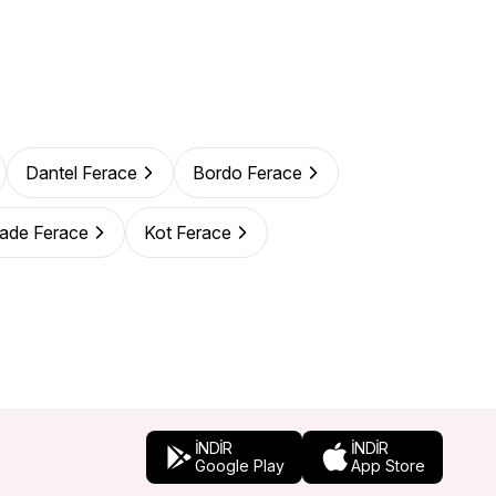
Dantel Ferace
Bordo Ferace
zade Ferace
Kot Ferace
İNDİR
İNDİR
Google Play
App Store