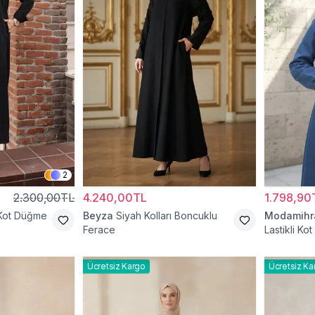
2
2.300,00TL
4.240,00TL
1.798,90
Kot Düğme
Beyza
Siyah Kolları Boncuklu
Modamih
Ferace
Lastikli Ko
Ücretsiz Kargo
Ücretsiz Ka