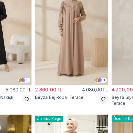
3
3
5.080,00TL
2.860,00TL
4.080,00TL
4.700,0
Nakışlı
Beyza
Bej Robalı Ferace
Beyza
Siy
Ferace
Ücretsiz Kargo
Ücretsiz Ka