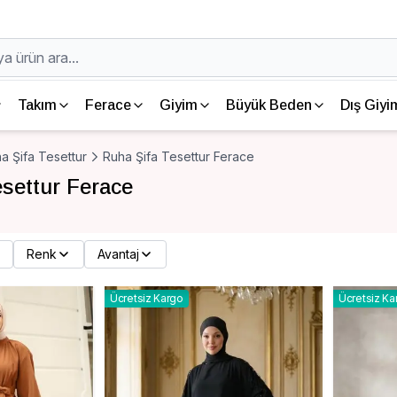
Takım
Ferace
Giyim
Büyük Beden
Dış Giyi
a Şifa Tesettur
Ruha Şifa Tesettur Ferace
settur Ferace
Renk
Avantaj
Ücretsiz Kargo
Ücretsiz Ka