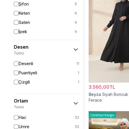
Şifon
5
Beyaz
2
Keten
4
Pudra
1
Saten
4
İpek
4
Viskon
3
Desen
Tül
2
Tümü
Krep
2
Desenli
11
Dantel
1
Puantiyeli
1
Süet
1
Çizgili
1
Sandy
3.560,00TL
1
Beyza
Siyah Boncuk 
Ferace
Ortam
Tümü
Ücretsiz Kargo
Hac
52
Umre
52