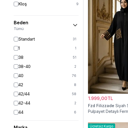
Kloş
9
Beden
Tümü
Standart
31
1
1
38
51
38-40
2
40
76
42
8
42/44
58
1.999,00TL
42-44
2
Fzd Filizzade
Siyah 
Pulpayet Detaylı Ferm
44
6
Ferace
46
6
Ücretsiz Kargo
Marka