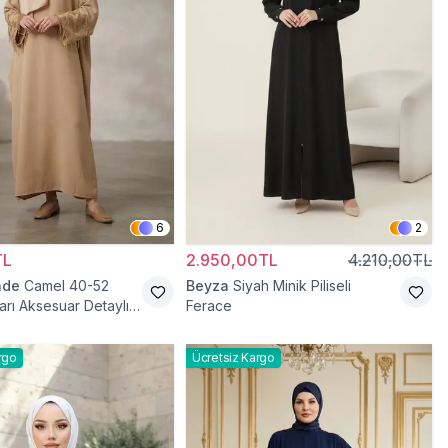
6
2
TL
2.950,00TL
4.210,00TL
ade
Camel 40-52
Beyza
Siyah Minik Piliseli
arı Aksesuar Detaylı
Ferace
ace
rgo
Ücretsiz Kargo