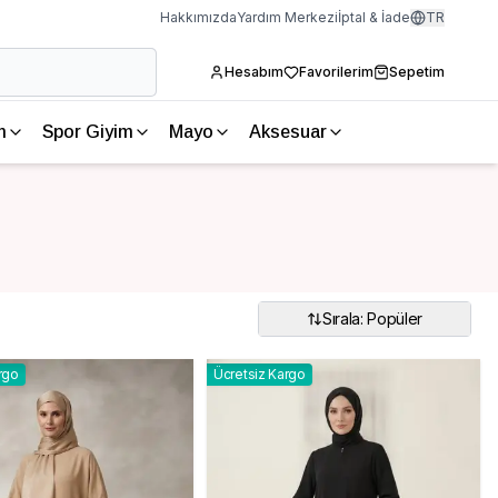
Hakkımızda
Yardım Merkezi
İptal & İade
TR
Hesabım
Favorilerim
Sepetim
m
Spor Giyim
Mayo
Aksesuar
Sırala: Popüler
rgo
Ücretsiz Kargo