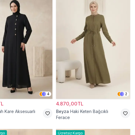
4
2
TL
4.870,00TL
ah Kare Aksesuarlı
Beyza
Haki Keten Bağcıklı
Ferace
rgo
Ücretsiz Kargo