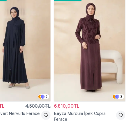
2
3
TL
4.500,00TL
6.810,00TL
ivert Nervürlü Ferace
Beyza
Mürdüm İpek Cupra
Ferace