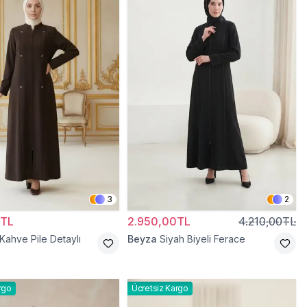
3
2
0TL
2.950,00TL
4.210,00TL
 Kahve Pile Detaylı
Beyza
Siyah Biyeli Ferace
rgo
Ücretsiz Kargo