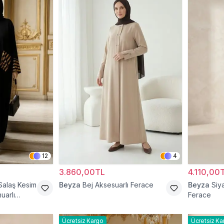
12
4
3.860,00TL
4.110,00
Salaş Kesim
Beyza
Bej Aksesuarlı Ferace
Beyza
Siy
uarlı
Ferace
Ücretsiz Kargo
Ücretsiz Ka