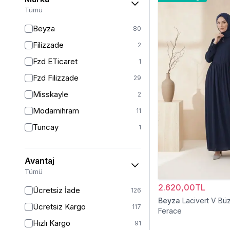
46-48
2
Tümü
46/48
61
Beyza
80
48
8
Filizzade
2
50
71
Fzd ETicaret
1
52
46
Fzd Filizzade
29
54
1
Misskayle
2
54/56
14
Modamihram
11
58/60
4
Tuncay
1
Avantaj
Tümü
2.620,00TL
Ücretsiz İade
126
Beyza
Lacivert V Bü
Ücretsiz Kargo
117
Ferace
Hızlı Kargo
91