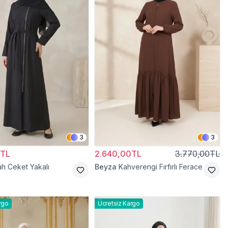
3
3
0TL
2.640,00TL
3.770,00TL
ah Ceket Yakalı
Beyza
Kahverengi Fırfırlı Ferace
rgo
Ücretsiz Kargo