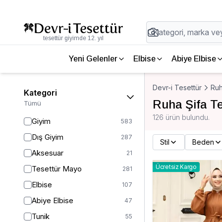
tesettür giyimde 12. yıl
Yeni Gelenler
Elbise
Abiye Elbise
Devr-i Tesettür
Ruh
Kategori
Ruha Şifa Te
Tümü
126 ürün bulundu.
Giyim
583
Dış Giyim
287
Stil
Beden
Aksesuar
21
Ücretsiz Kargo
Tesettür Mayo
281
Elbise
107
Abiye Elbise
47
Tunik
55