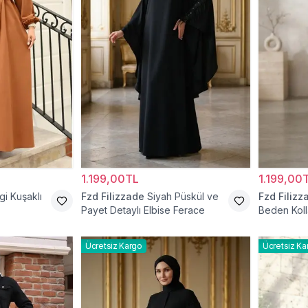
1.199,00TL
1.199,00
i Kuşaklı
Fzd Filizzade
Siyah Püskül ve
Fzd Filizz
Payet Detaylı Elbise Ferace
Beden Koll
Elbise Fer
Ücretsiz Kargo
Ücretsiz Ka