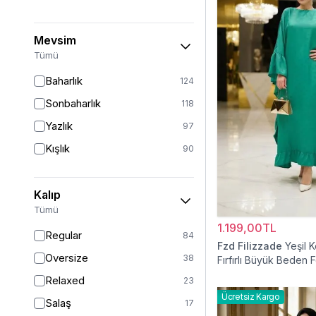
Mevsim
Tümü
Baharlık
124
Sonbaharlık
118
Yazlık
97
Kışlık
90
Kalıp
Tümü
1.199,00TL
Regular
84
Fzd Filizzade
Yeşil 
Oversize
38
Fırfırlı Büyük Beden 
Elbise
Relaxed
23
Ücretsiz Kargo
Salaş
17