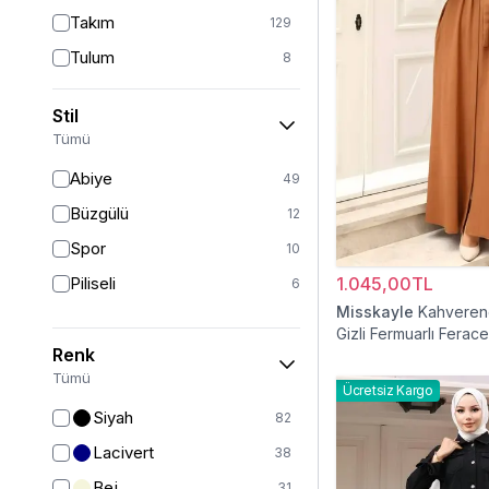
Takım
129
Tulum
8
Pantolon
151
Stil
Etek
19
Tümü
Pantolon Etek
2
Abiye
49
Bluz & Gömlek
15
Büzgülü
12
Kazak
6
Spor
10
Eşofman
62
Piliseli
1.045,00TL
6
Şal
6
Misskayle
Kahvereng
Gizli Fermuarlı Ferace
Bone
15
Renk
Ferace
126
Tümü
Ücretsiz Kargo
Kap & Pardesü
23
Siyah
82
Trençkot
32
Lacivert
38
Hırka
4
Bej
31