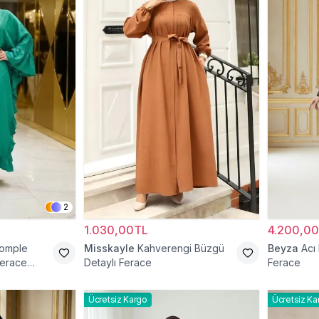
2
1.030,00TL
4.200,0
Komple
Misskayle
Kahverengi Büzgü
Beyza
Acı
Ferace
Detaylı Ferace
Ferace
Ücretsiz Kargo
Ücretsiz Ka