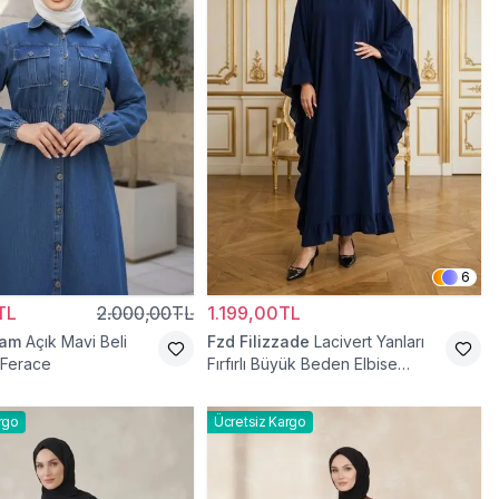
6
TL
2.000,00TL
1.199,00TL
ram
Açık Mavi Beli
Fzd Filizzade
Lacivert Yanları
t Ferace
Fırfırlı Büyük Beden Elbise
Ferace
rgo
Ücretsiz Kargo