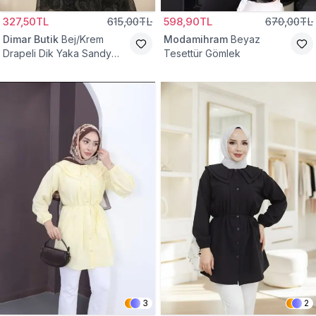
327,50TL
615,00TL
598,90TL
670,00TL
Dimar Butik
Bej/Krem
Modamihram
Beyaz
Drapeli Dik Yaka Sandy
Tesettür Gömlek
Bluz
3
2