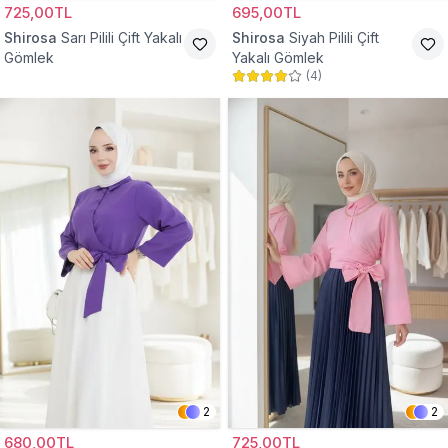
725,00TL
695,00TL
Shirosa
Sarı Pilili Çift Yakalı
Shirosa
Siyah Pilili Çift
Gömlek
Yakalı Gömlek
(
4
)
2
2
680,00TL
725,00TL