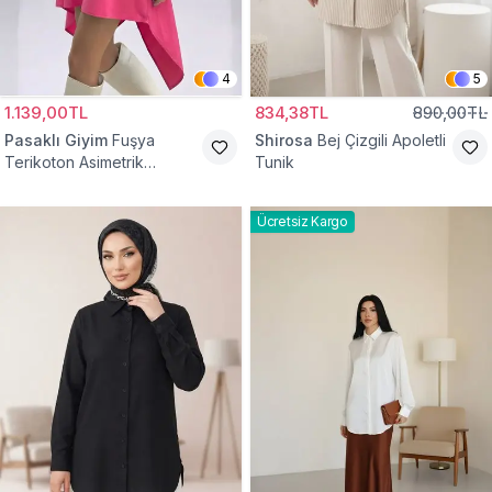
4
5
1.139,00TL
834,38TL
890,00TL
Pasaklı Giyim
Fuşya
Shirosa
Bej Çizgili Apoletli
Terikoton Asimetrik
Tunik
Gömlek Tunik
Ücretsiz Kargo