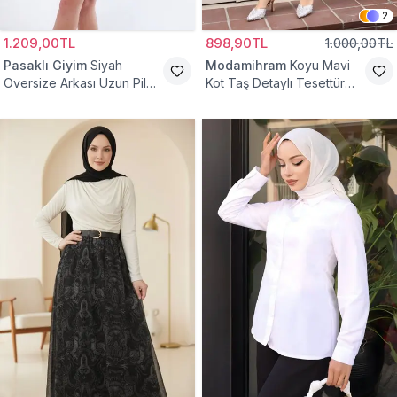
2
1.209,00TL
898,90TL
1.000,00TL
Pasaklı Giyim
Siyah
Modamihram
Koyu Mavi
Oversize Arkası Uzun Pileli
Kot Taş Detaylı Tesettür
Kollu Keten Gömlek Tunik
Gömlek