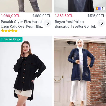
3
1.089,00TL
1.689,00TL
1.363,50TL
1.515,00TL
Pasaklı Giyim
Ekru Hardal
Beyza
Yeşil Yakası
Uzun Kollu Oval Kesim Bluz
Boncuklu Tesettür Gömlek
(
1
)
Ücretsiz Kargo