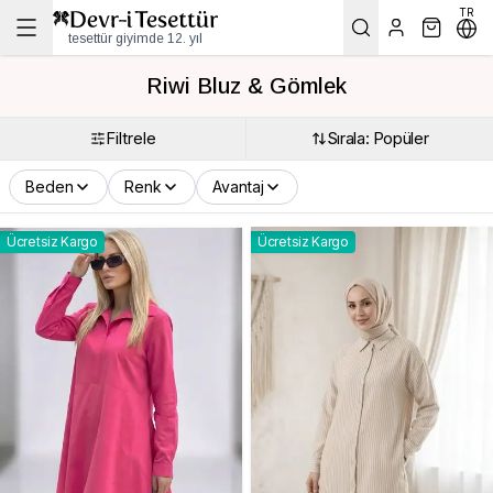
TR
tesettür giyimde 12. yıl
Riwi Bluz & Gömlek
Filtrele
Sırala: Popüler
Beden
Renk
Avantaj
Ücretsiz Kargo
Ücretsiz Kargo