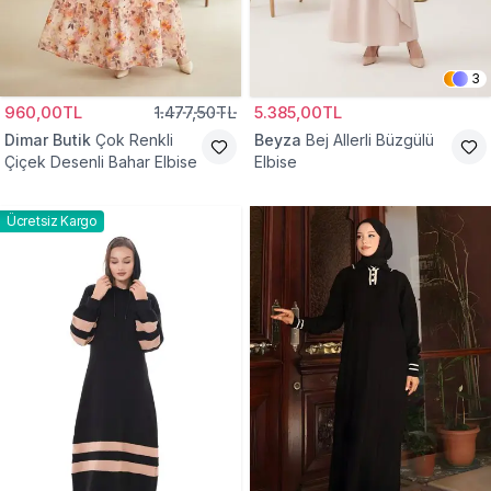
3
960,00TL
1.477,50TL
5.385,00TL
Dimar Butik
Çok Renkli
Beyza
Bej Allerli Büzgülü
Çiçek Desenli Bahar Elbise
Elbise
Ücretsiz Kargo