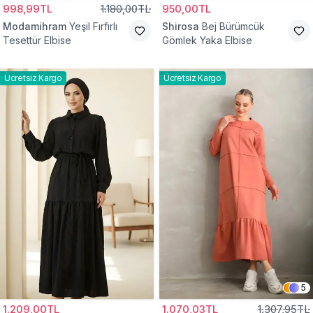
998,99TL
1.180,00TL
950,00TL
Modamihram
Yeşil Fırfırlı
Shirosa
Bej Bürümcük
Tesettür Elbise
Gömlek Yaka Elbise
Ücretsiz Kargo
Ücretsiz Kargo
5
1.209,00TL
1.070,03TL
1.307,95TL