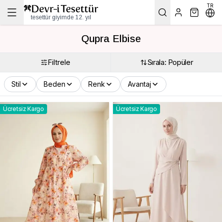
TR
tesettür giyimde 12. yıl
Qupra Elbise
Filtrele
Sırala: Popüler
Stil
Beden
Renk
Avantaj
Ücretsiz Kargo
Ücretsiz Kargo