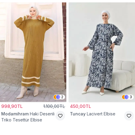
2
3
998,90TL
1.100,00TL
450,00TL
Modamihram
Haki Desenli
Tuncay
Lacivert Elbise
Triko Tesettür Elbise