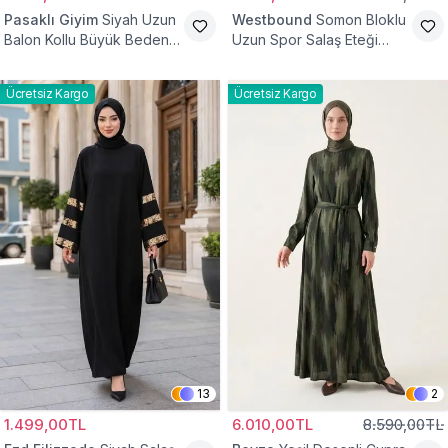
Pasaklı Giyim
Siyah Uzun
Westbound
Somon Bloklu
Balon Kollu Büyük Beden
Uzun Spor Salaş Eteği
Tesettür Elbise
Fırfırlı Tesettür Elbise
Ücretsiz Kargo
Ücretsiz Kargo
13
2
1.499,00TL
6.010,00TL
8.590,00TL