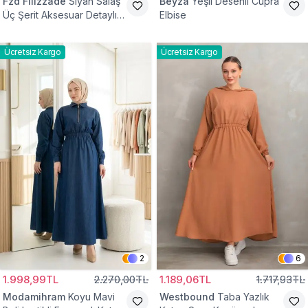
Fzd Filizzade
Siyah Salaş
Beyza
Yeşil Desenli Cupra
Üç Şerit Aksesuar Detaylı
Elbise
Kloş Elbise
Ücretsiz Kargo
Ücretsiz Kargo
2
6
1.998,99TL
2.270,00TL
1.189,06TL
1.717,93TL
Modamihram
Koyu Mavi
Westbound
Taba Yazlık