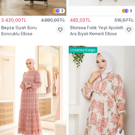
3
3
3.420,00TL
4.880,00TL
482,02TL
516,97TL
Beyza
Siyah Boru
Shirosa
Fıstık Yeşil Apoletli
Boncuklu Elbise
Ara Biyeli Kemerli Elbise
Ücretsiz Kargo