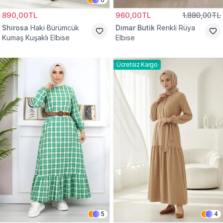
890,00TL
960,00TL
1.880,00TL
Shirosa
Haki Bürümcük
Dimar Butik
Renkli Rüya
Kumaş Kuşaklı Elbise
Elbise
Ücretsiz Kargo
5
4