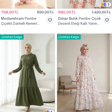
3
798,90TL
890,00TL
960,00TL
1.420,00TL
Modamihram
Pembe
Dimar Butik
Pembe Çiçek
Çiçekli Dantelli Kemeri
Desenli Eteği Katlı Yarım
Çiçekli Elbise
Düğmeli Elbise
Ücretsiz Kargo
Ücretsiz Kargo
6