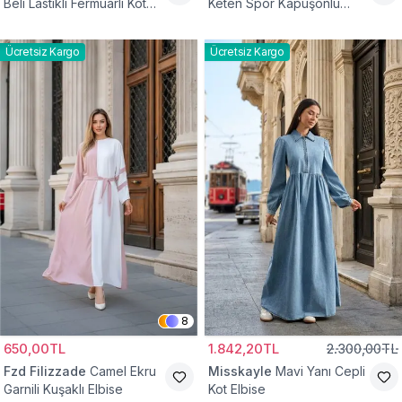
Beli Lastikli Fermuarlı Kot
Keten Spor Kapüşonlu
Elbise
Belden Büzgülü Cepli
Tesettür Elbise
Ücretsiz Kargo
Ücretsiz Kargo
8
650,00TL
1.842,20TL
2.300,00TL
Fzd Filizzade
Camel Ekru
Misskayle
Mavi Yanı Cepli
Garnili Kuşaklı Elbise
Kot Elbise