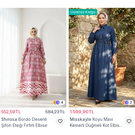
Ücretsiz Kargo
4
2
552,59TL
584,23TL
1.599,90TL
Shirosa
Bordo Desenli
Misskayle
Koyu Mavi
Şifon Eteği Fırfırlı Elbise
Kemerli Düğmeli Kot Elbise
Takım