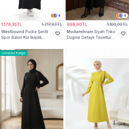
4
4
1.178,35TL
1.717,93TL
998,90TL
1.100,00TL
Westbound
Pudra Şeritli
Modamihram
Siyah Triko
Spor Balon Kol İkiiplik
Düğme Detaylı Tesettür
Tesettür Elbise
Elbise
Ücretsiz Kargo