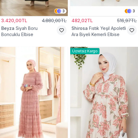
3
3
3.420,00TL
4.880,00TL
482,02TL
516,97TL
Beyza
Siyah Boru
Shirosa
Fıstık Yeşil Apoletli
Boncuklu Elbise
Ara Biyeli Kemerli Elbise
Ücretsiz Kargo