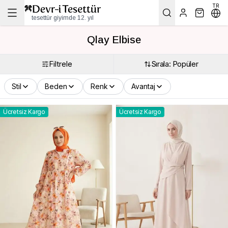
TR
tesettür giyimde 12. yıl
Qlay Elbise
Filtrele
Sırala: Popüler
Stil
Beden
Renk
Avantaj
Ücretsiz Kargo
Ücretsiz Kargo