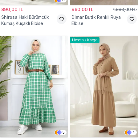
890,00TL
960,00TL
1.880,00TL
Shirosa
Haki Bürümcük
Dimar Butik
Renkli Rüya
Kumaş Kuşaklı Elbise
Elbise
Ücretsiz Kargo
5
4