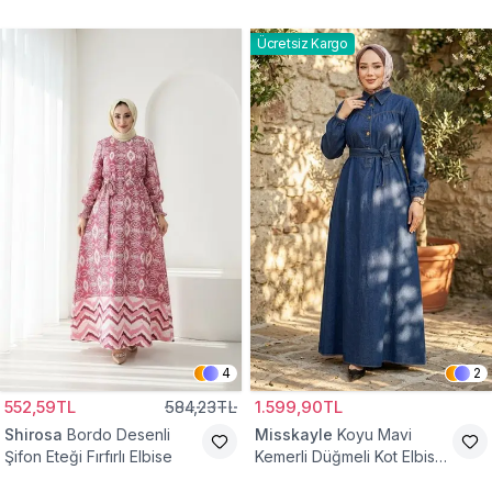
Ücretsiz Kargo
4
2
552,59TL
584,23TL
1.599,90TL
Shirosa
Bordo Desenli
Misskayle
Koyu Mavi
Şifon Eteği Fırfırlı Elbise
Kemerli Düğmeli Kot Elbise
Takım