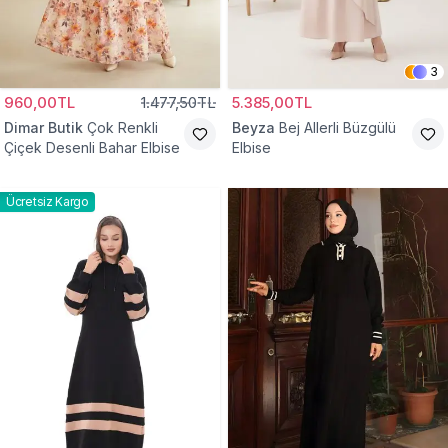
3
960,00TL
1.477,50TL
5.385,00TL
Dimar Butik
Çok Renkli
Beyza
Bej Allerli Büzgülü
Çiçek Desenli Bahar Elbise
Elbise
Ücretsiz Kargo