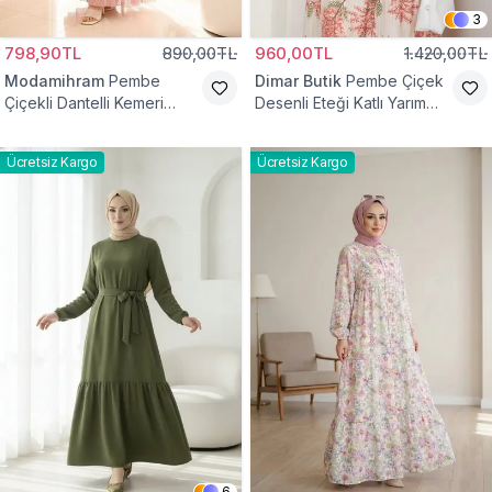
3
798,90TL
890,00TL
960,00TL
1.420,00TL
Modamihram
Pembe
Dimar Butik
Pembe Çiçek
Çiçekli Dantelli Kemeri
Desenli Eteği Katlı Yarım
Çiçekli Elbise
Düğmeli Elbise
Ücretsiz Kargo
Ücretsiz Kargo
6