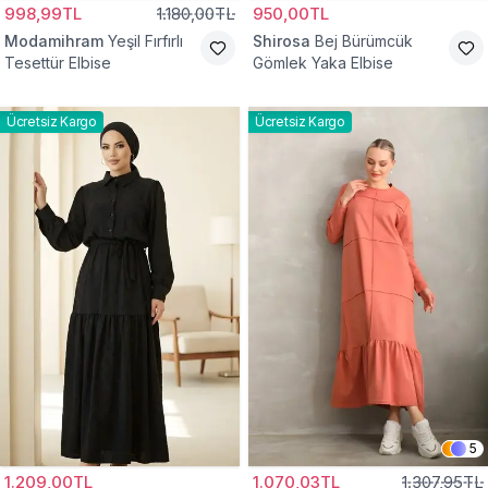
998,99TL
1.180,00TL
950,00TL
Modamihram
Yeşil Fırfırlı
Shirosa
Bej Bürümcük
Tesettür Elbise
Gömlek Yaka Elbise
Ücretsiz Kargo
Ücretsiz Kargo
5
1.209,00TL
1.070,03TL
1.307,95TL