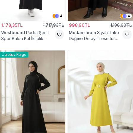
4
4
1.178,35TL
1.717,93TL
998,90TL
1.100,00TL
Westbound
Pudra Şeritli
Modamihram
Siyah Triko
Spor Balon Kol İkiiplik
Düğme Detaylı Tesettür
Tesettür Elbise
Elbise
Ücretsiz Kargo