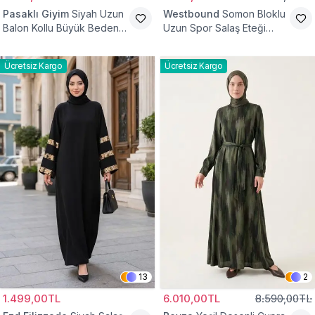
Pasaklı Giyim
Siyah Uzun
Westbound
Somon Bloklu
Balon Kollu Büyük Beden
Uzun Spor Salaş Eteği
Tesettür Elbise
Fırfırlı Tesettür Elbise
Ücretsiz Kargo
Ücretsiz Kargo
13
2
1.499,00TL
6.010,00TL
8.590,00TL