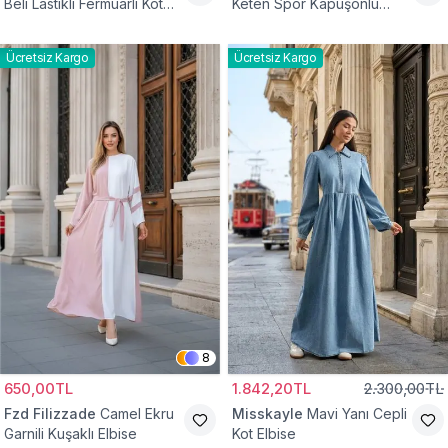
Beli Lastikli Fermuarlı Kot
Keten Spor Kapüşonlu
Elbise
Belden Büzgülü Cepli
Tesettür Elbise
Ücretsiz Kargo
Ücretsiz Kargo
8
650,00TL
1.842,20TL
2.300,00TL
Fzd Filizzade
Camel Ekru
Misskayle
Mavi Yanı Cepli
Garnili Kuşaklı Elbise
Kot Elbise