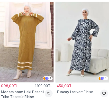
2
3
998,90TL
1.100,00TL
450,00TL
Modamihram
Haki Desenli
Tuncay
Lacivert Elbise
Triko Tesettür Elbise