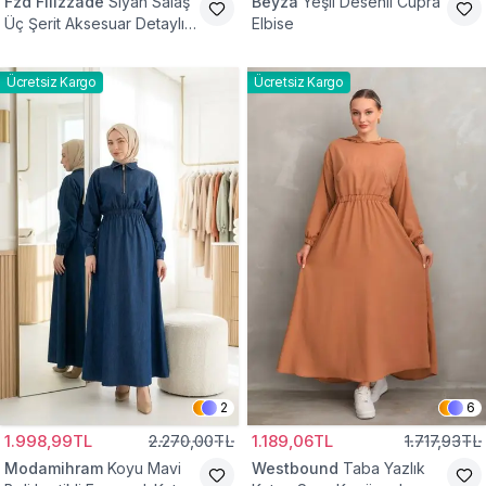
Fzd Filizzade
Siyah Salaş
Beyza
Yeşil Desenli Cupra
Üç Şerit Aksesuar Detaylı
Elbise
Kloş Elbise
Ücretsiz Kargo
Ücretsiz Kargo
2
6
1.998,99TL
2.270,00TL
1.189,06TL
1.717,93TL
Modamihram
Koyu Mavi
Westbound
Taba Yazlık