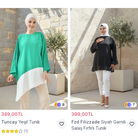
Tunik
8
7
349,00TL
399,00TL
Tuncay
Yeşil Tunik
Fzd Filizzade
Siyah Garnili
Salaş Fırfırlı Tunik
(
1
)