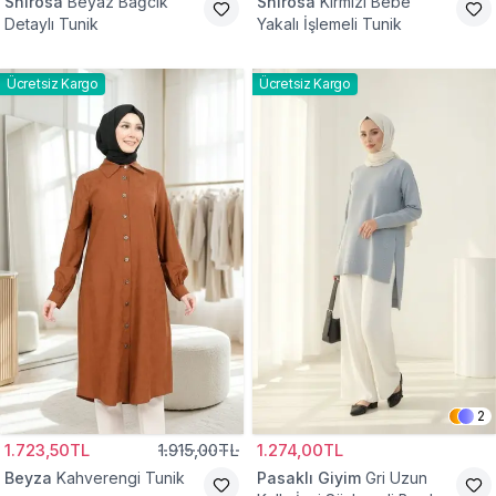
Shirosa
Beyaz Bağcık
Shirosa
Kırmızı Bebe
Detaylı Tunik
Yakalı İşlemeli Tunik
Ücretsiz Kargo
Ücretsiz Kargo
2
1.723,50TL
1.915,00TL
1.274,00TL
Beyza
Kahverengi Tunik
Pasaklı Giyim
Gri Uzun