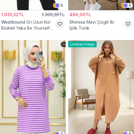
5
5
1.035,52TL
1.309,28TL
490,00TL
Westbound
Gri Uzun Kol
Shirosa
Mavi Çizgili İki
Bisiklet Yaka Be Yourself
İplik Tunik
Sweatshirt Tunik
Ücretsiz Kargo
7
8