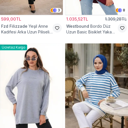
3
8
599,00TL
1.035,52TL
1.309,28TL
Fzd Filizzade
Yeşil Anne
Westbound
Bordo Düz
Kadifesi Arka Uzun Piliseli
Uzun Basic Bisiklet Yaka
Lastik Kol Torba Tunik
Sweatshirt Tesettür Tunik
Ücretsiz Kargo