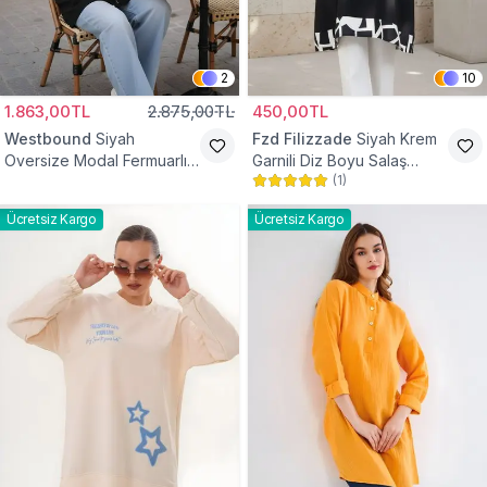
2
10
1.863,00TL
2.875,00TL
450,00TL
Westbound
Siyah
Fzd Filizzade
Siyah Krem
Oversize Modal Fermuarlı
Garnili Diz Boyu Salaş
(
1
)
Sweat Tunik
Tunik
Ücretsiz Kargo
Ücretsiz Kargo