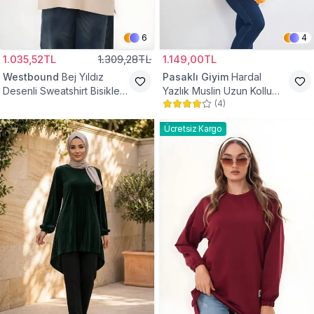
6
4
1.035,52TL
1.309,28TL
1.149,00TL
Westbound
Bej Yıldız
Pasaklı Giyim
Hardal
Desenli Sweatshirt Bisiklet
Yazlık Muslin Uzun Kollu
(
4
)
Yaka Tesettür Tunik
Hakim Yaka Cepli Tesettür
Tunik
Ücretsiz Kargo