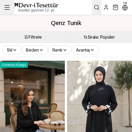
TR
tesettür giyimde 12. yıl
Qenz Tunik
Filtrele
Sırala: Popüler
Stil
Beden
Renk
Avantaj
Ücretsiz Kargo