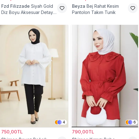
Fzd Filizzade
Siyah Gold
Beyza
Bej Rahat Kesim
Diz Boyu Aksesuar Detaylı
Pantolon Takım Tunik
Abiye Tunik
4
6
750,00TL
790,00TL