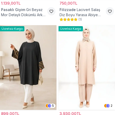
1.139,00TL
750,00TL
Pasaklı Giyim
Gri Beyaz
Filizzade
Lacivert Salaş
Mor Detaylı Dökümlü Arkası
Diz Boyu Yarasa Abiye
(
1
)
Uzun Gömlek Tunik
Tunik
Ücretsiz Kargo
Ücretsiz Kargo
5
2
899,00TL
3.930,00TL