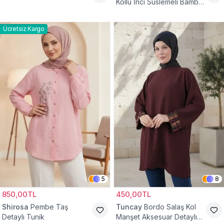
Kollu İnci Süslemeli Bambu
Keten Tunik
Ücretsiz Kargo
5
8
850,00TL
450,00TL
Shirosa
Pembe Taş
Tuncay
Bordo Salaş Kol
Detaylı Tunik
Manşet Aksesuar Detaylı