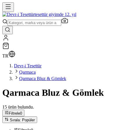
tesettür giyimde 12. yıl
TR
Devr-i Tesettür
Qarmaca
Qarmaca Bluz & Gömlek
Qarmaca Bluz & Gömlek
15 ürün bulundu.
Filtrele
0
Sırala: Popüler