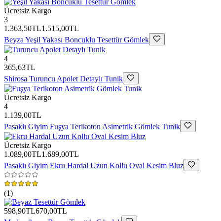
Ücretsiz Kargo
3
1.363,50TL
1.515,00TL
Beyza
Yeşil Yakası Boncuklu Tesettür Gömlek
4
365,63TL
Shirosa
Turuncu Apolet Detaylı Tunik
Ücretsiz Kargo
4
1.139,00TL
Pasaklı Giyim
Fuşya Terikoton Asimetrik Gömlek Tunik
Ücretsiz Kargo
1.089,00TL
1.689,00TL
Pasaklı Giyim
Ekru Hardal Uzun Kollu Oval Kesim Bluz
(
1
)
598,90TL
670,00TL