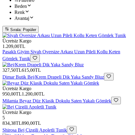
Filtrele
0
Beden
Renk
Avantaj
Sırala: Popüler
Ücretsiz Kargo
1.209,00TL
Pasaklı Giyim
Siyah Oversize Arkası Uzun Pileli Kollu Keten
Gömlek Tunik
327,50TL
615,00TL
Dimar Butik
Bej/Krem Drapeli Dik Yaka Sandy Bluz
Ücretsiz Kargo
950,00TL
1.200,00TL
Milamia
Beyaz Düz Klasik Dokulu Saten Yakalı Gömlek
Ücretsiz Kargo
5
834,38TL
890,00TL
Shirosa
Bej Çizgili Apoletli Tunik