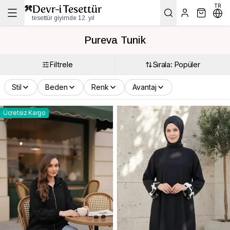
TR
tesettür giyimde 12. yıl
Pureva Tunik
Filtrele
Sırala: Popüler
Stil
Beden
Renk
Avantaj
Ücretsiz Kargo