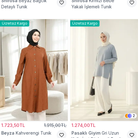
Shirosa
Beyaz Bağcık
Shirosa
Kırmızı Bebe
Detaylı Tunik
Yakalı İşlemeli Tunik
Ücretsiz Kargo
Ücretsiz Kargo
2
1.723,50TL
1.915,00TL
1.274,00TL
Beyza
Kahverengi Tunik
Pasaklı Giyim
Gri Uzun