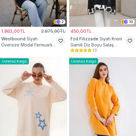
2
10
1.863,00TL
2.875,00TL
450,00TL
Westbound
Siyah
Fzd Filizzade
Siyah Krem
Oversize Modal Fermuarlı
Garnili Diz Boyu Salaş
(
1
)
Sweat Tunik
Tunik
Ücretsiz Kargo
Ücretsiz Kargo