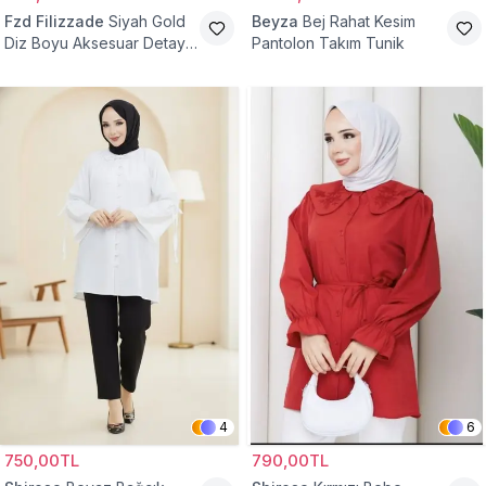
Fzd Filizzade
Siyah Gold
Beyza
Bej Rahat Kesim
Diz Boyu Aksesuar Detaylı
Pantolon Takım Tunik
Abiye Tunik
4
6
750,00TL
790,00TL