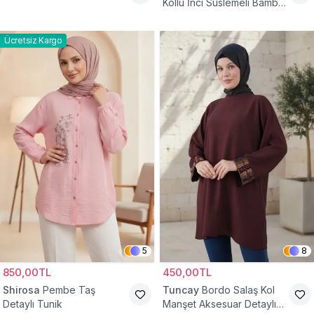
Kollu İnci Süslemeli Bambu
Keten Tunik
Ücretsiz Kargo
5
8
850,00TL
450,00TL
Shirosa
Pembe Taş
Tuncay
Bordo Salaş Kol
Detaylı Tunik
Manşet Aksesuar Detaylı