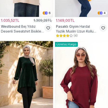
6
4
1.035,52TL
1.309,28TL
1.149,00TL
Westbound
Bej Yıldız
Pasaklı Giyim
Hardal
Desenli Sweatshirt Bisiklet
Yazlık Muslin Uzun Kollu
(
4
)
Yaka Tesettür Tunik
Hakim Yaka Cepli Tesettür
Tunik
Ücretsiz Kargo