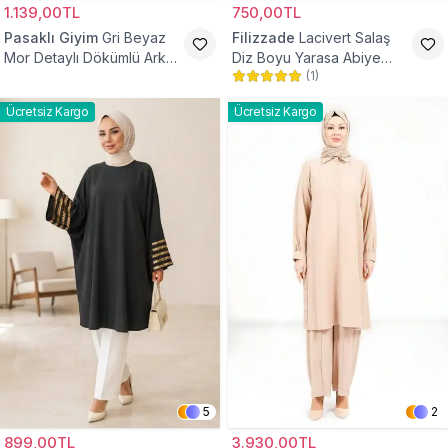
1.139,00TL
750,00TL
Pasaklı Giyim
Gri Beyaz
Filizzade
Lacivert Salaş
Mor Detaylı Dökümlü Arkası
Diz Boyu Yarasa Abiye
(
1
)
Uzun Gömlek Tunik
Tunik
Ücretsiz Kargo
Ücretsiz Kargo
5
2
899,00TL
3.930,00TL