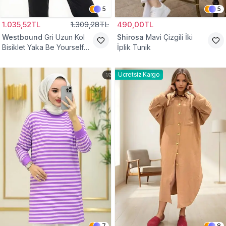
5
5
1.035,52TL
1.309,28TL
490,00TL
Westbound
Gri Uzun Kol
Shirosa
Mavi Çizgili İki
Bisiklet Yaka Be Yourself
İplik Tunik
Sweatshirt Tunik
Ücretsiz Kargo
7
8