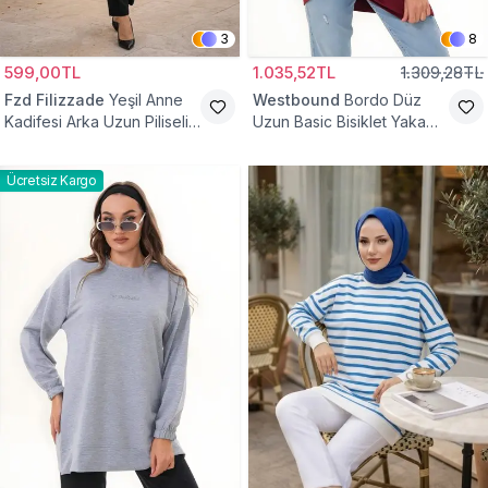
3
8
599,00TL
1.035,52TL
1.309,28TL
Fzd Filizzade
Yeşil Anne
Westbound
Bordo Düz
Kadifesi Arka Uzun Piliseli
Uzun Basic Bisiklet Yaka
Lastik Kol Torba Tunik
Sweatshirt Tesettür Tunik
Ücretsiz Kargo