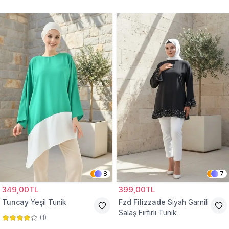
Tunik
8
7
349,00TL
399,00TL
Tuncay
Yeşil Tunik
Fzd Filizzade
Siyah Garnili
Salaş Fırfırlı Tunik
(
1
)