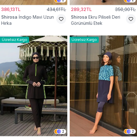
386,13TL
434,61TL
289,32TL
350,00TL
Shirosa
İndigo Mavi Uzun
Shirosa
Ekru Piliseli Deri
Hırka
Görünümlü Etek
Ücretsiz Kargo
Ücretsiz Kargo
2
2