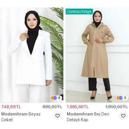
Gömlek Tunik
Eşofman Takım
Ücretsiz Kargo
6
3
748,99TL
880,00TL
1.665,66TL
1.850,00TL
Modamihram
Beyaz
Modamihram
Bej Deri
Ceket
Detaylı Kap