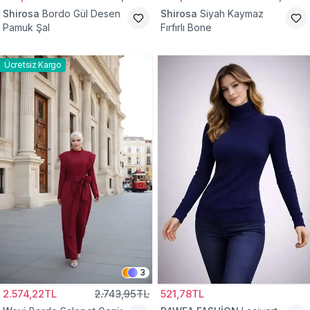
Shirosa
Bordo Gül Desen
Shirosa
Siyah Kaymaz
Pamuk Şal
Fırfırlı Bone
Ücretsiz Kargo
3
2.574,22TL
2.743,95TL
521,78TL