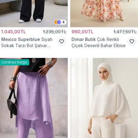
4
1.045,00TL
1.235,00TL
960,00TL
1.477,50TL
Mexico Superblue
Siyah
Dimar Butik
Çok Renkli
Sokak Tarzı Bol Şalvar
Çiçek Desenli Bahar Elbise
Pantolon
Ücretsiz Kargo