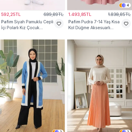
4
592,25TL
689,89TL
1.493,85TL
1.838,85TL
Pafim
Siyah Pamuklu Cepli
Pafim
Pudra 7-14 Yaş Kısa
İçi Polarlı Kız Çocuk
Kol Düğme Aksesuarlı
Eşofman Altı
Pamuk Kız Çocuk Elbise
2
2