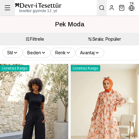
TR
tesettür giyimde 12. yıl
Pek Moda
Filtrele
Sırala: Popüler
Stil
Beden
Renk
Avantaj
Ücretsiz Kargo
Ücretsiz Kargo