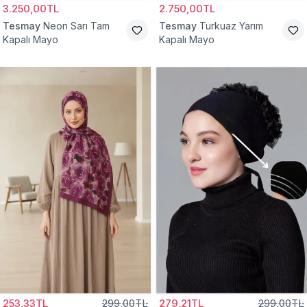
3.250,00TL
2.750,00TL
Tesmay
Neon Sarı Tam
Tesmay
Turkuaz Yarım
Kapalı Mayo
Kapalı Mayo
253,33TL
299,00TL
279,21TL
299,00TL