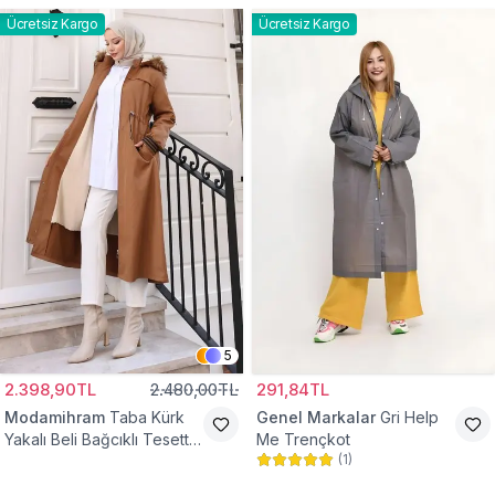
Ücretsiz Kargo
Ücretsiz Kargo
5
2.398,90TL
2.480,00TL
291,84TL
Modamihram
Taba Kürk
Genel Markalar
Gri Help
Yakalı Beli Bağcıklı Tesettür
Me Trençkot
(
1
)
Mont