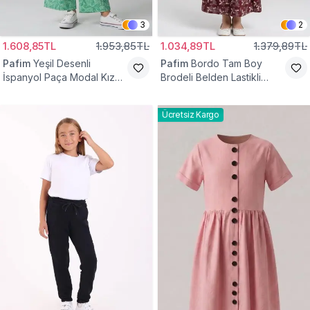
3
2
1.608,85TL
1.953,85TL
1.034,89TL
1.379,89TL
Pafim
Yeşil Desenli
Pafim
Bordo Tam Boy
İspanyol Paça Modal Kız
Brodeli Belden Lastikli
Çocuk Takım
Pamuk Kız Çocuk Etek
Ücretsiz Kargo