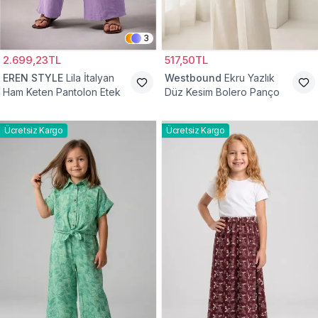
3
2.699,23TL
517,50TL
EREN STYLE
Lila İtalyan
Westbound
Ekru Yazlık
Ham Keten Pantolon Etek
Düz Kesim Bolero Panço
Ücretsiz Kargo
Ücretsiz Kargo