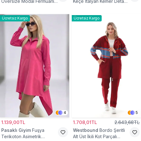
Oversize Modal Fermuarlı
Keçe İtalyan Kemer Detaylı
Sweat Tunik
Yelek
Ücretsiz Kargo
Ücretsiz Kargo
4
5
1.139,00TL
1.708,01TL
2.643,68TL
Pasaklı Giyim
Fuşya
Westbound
Bordo Şeritli
Terikoton Asimetrik
Alt Üst İkili Kot Parçalı