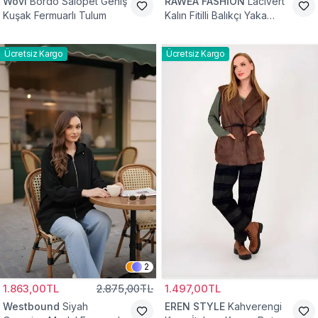
Wovi
Bordo Salopet Geniş
RAWEA FASHİON
Lacivert
Kuşak Fermuarlı Tulum
Kalın Fitilli Balıkçı Yaka
Pamuklu Triko Kazak
Ücretsiz Kargo
Ücretsiz Kargo
2
1.863,00TL
2.875,00TL
1.497,00TL
Westbound
Siyah
EREN STYLE
Kahverengi